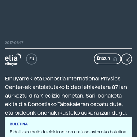
2017-06-17
EU
Elhuyarrek eta Donostia International Physics
Center-ek antolatutako bideo lehiaketara 87 lan
aurkeztu dira 7. edizio honetan. Sari-banaketa
ekitaldia Donostiako Tabakaleran ospatu dute,
eta bideorik onenak ikusteko aukera izan dugu.
BULETINA
Bidali zure helbide elektronikoa eta jaso asteroko buletina