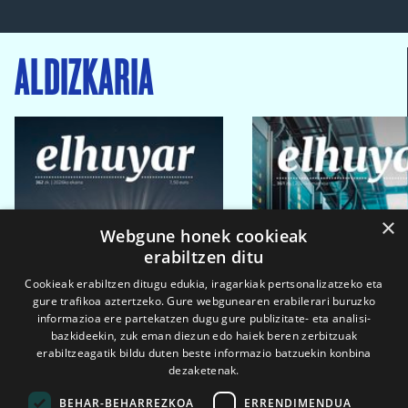
ALDIZKARIA
×
Webgune honek cookieak
erabiltzen ditu
Cookieak erabiltzen ditugu edukia, iragarkiak pertsonalizatzeko eta
gure trafikoa aztertzeko. Gure webgunearen erabilerari buruzko
informazioa ere partekatzen dugu gure publizitate- eta analisi-
bazkideekin, zuk eman diezun edo haiek beren zerbitzuak
erabiltzeagatik bildu duten beste informazio batzuekin konbina
dezaketenak.
BEHAR-BEHARREZKOA
ERRENDIMENDUA