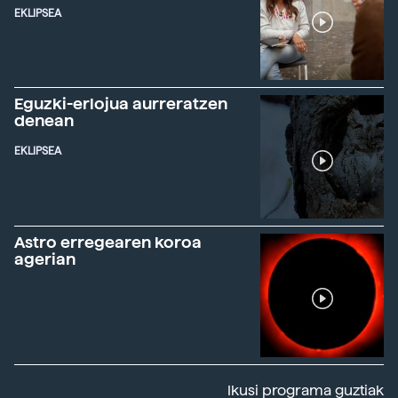
EKLIPSEA
Eguzki-erlojua aurreratzen
denean
EKLIPSEA
Astro erregearen koroa
agerian
Ikusi programa guztiak