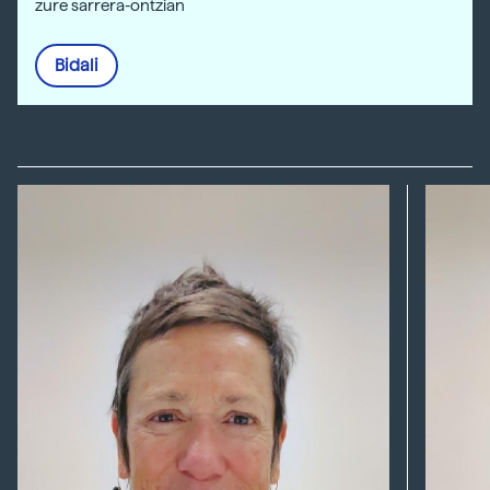
zure sarrera-ontzian
Bidali