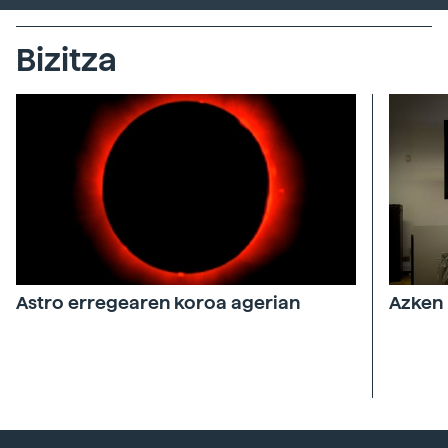
Bizitza
Astro erregearen koroa agerian
Azken 