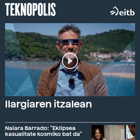
TEKNOPOLIS
Ilargiaren itzalean
Naiara Barrado: "Eklipsea
kasualitate kosmiko bat da"