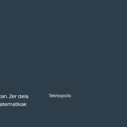
an. Zer dela
Teknopolis
Matematikak