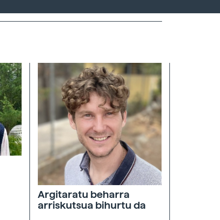
Argitaratu beharra
arriskutsua bihurtu da