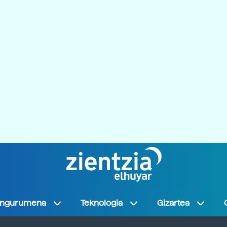
Ingurumena
Teknologia
Gizartea