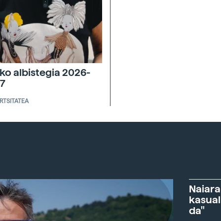
ko albistegia 2026-
7
ERTSITATEA
Naiara
kasual
da"