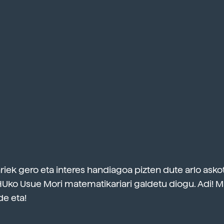
iek gero eta interes handiagoa pizten dute arlo askot
Uko Usue Mori matematikariari galdetu diogu. Adi! 
e eta!