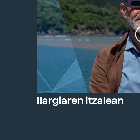
Ilargiaren itzalean