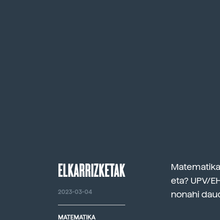
ELKARRIZKETAK
Matematikar
eta? UPV/EH
2023-03-04
nonahi daud
MATEMATIKA