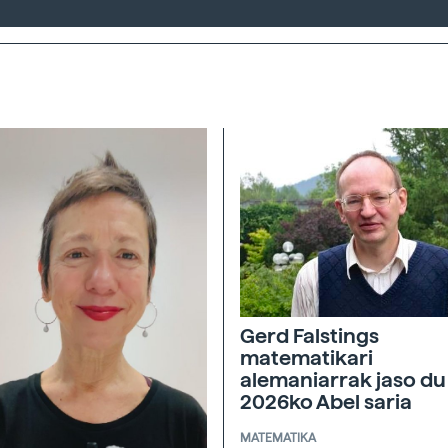
Gerd Falstings
matematikari
alemaniarrak jaso du
2026ko Abel saria
MATEMATIKA