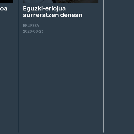
roa
Eguzki-erlojua
aurreratzen denean
EKLIPSEA
2026-06-23