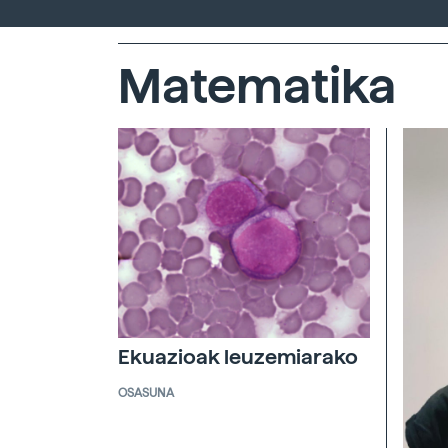
Matematika
Ekuazioak leuzemiarako
OSASUNA