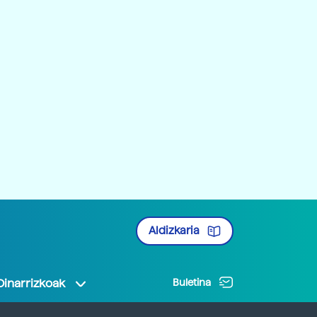
Aldizkaria
Oinarrizkoak
Buletina