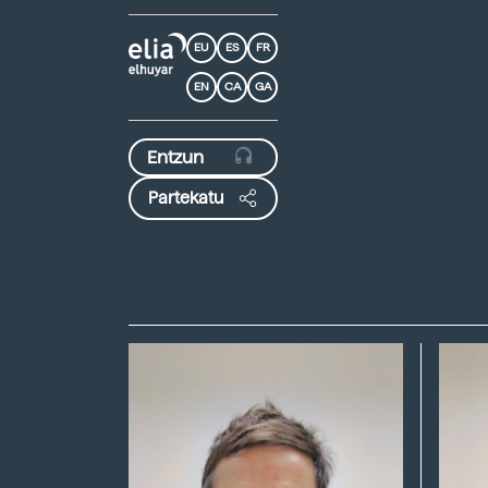
EU
ES
FR
EN
CA
GA
Partekatu