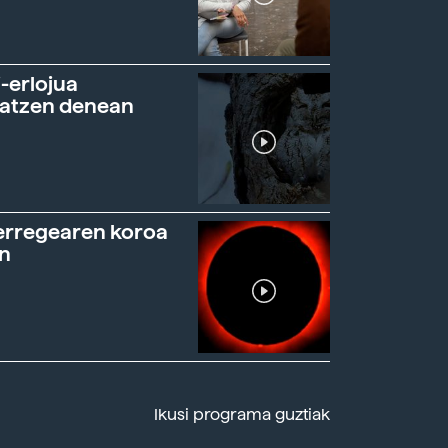
-erlojua
ratzen denean
erregearen koroa
n
Ikusi programa guztiak