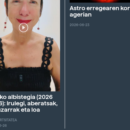
Astro erregearen ko
agerian
2026-06-23
ko albistegia (2026
6): Irulegi, aberatsak,
zarrak eta loa
ERTSITATEA
6-26