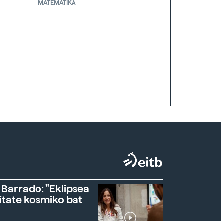
MATEMATIKA
 Barrado: "Eklipsea
itate kosmiko bat