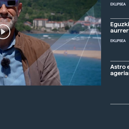
EKLIPSEA
Eguzki
aurre
EKLIPSEA
Astro 
ageria