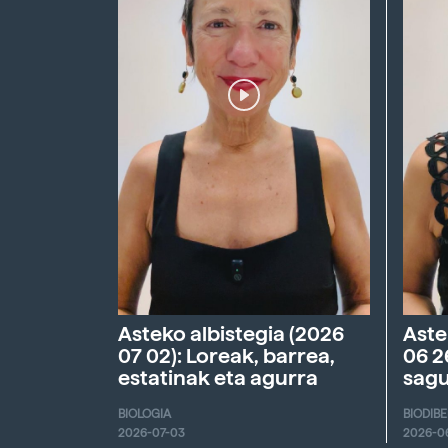
Asteko albistegia (2026
Aste
07 02): Loreak, barrea,
06 2
estatinak eta agurra
sagu
BIOLOGIA
BIODIB
2026-07-03
2026-0