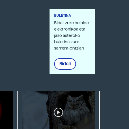
BULETINA
Bidali zure helbide
elektronikoa eta
jaso asteroko
buletina zure
sarrera-ontzian
Bidali