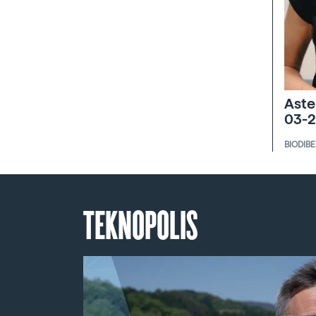
Aste
03-2
BIODIB
TEKNOPOLIS