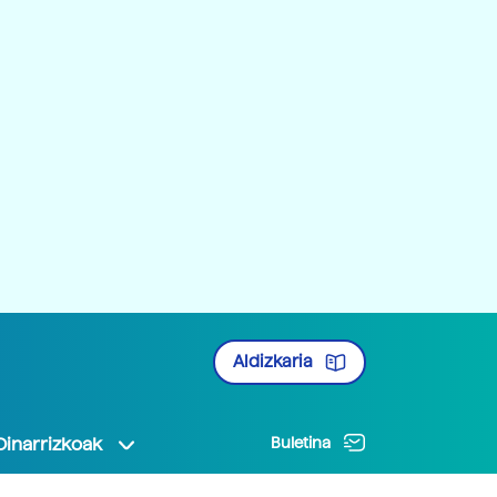
Aldizkaria
Oinarrizkoak
Buletina