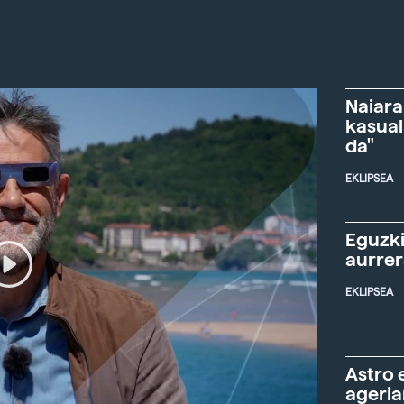
Naiara
kasual
da"
EKLIPSEA
Eguzki
aurre
EKLIPSEA
Astro 
ageria