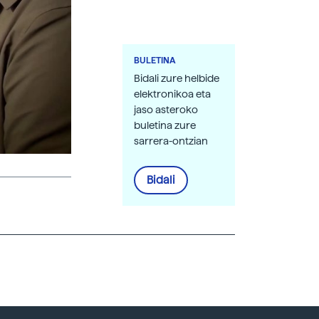
BULETINA
Bidali zure helbide
elektronikoa eta
jaso asteroko
buletina zure
sarrera-ontzian
Bidali