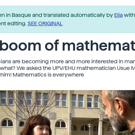
ten in Basque and translated automatically by
Elia
with
t editing.
SEE ORIGINAL
 boom of mathemat
ians are becoming more and more interested in man
 what? We asked the UPV/EHU mathematician Usue Mo
o him! Mathematics is everywhere