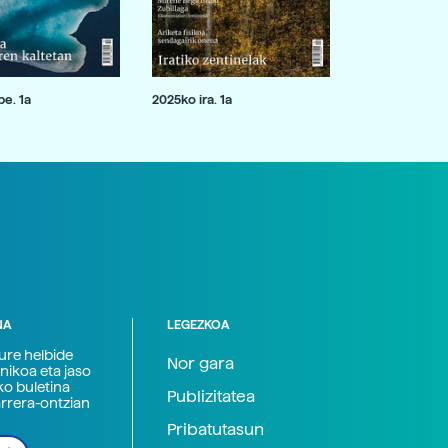
e. 1a
2025ko ira. 1a
NA
LEGEZKOA
zure helbide
Nor gara
nikoa eta jaso
ko buletina
Publizitatea
arrera-ontzian
Pribatutasun