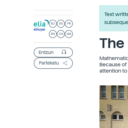
Text writ
subsequen
EU
ES
FR
EN
CA
GA
The
Mathematic
Partekatu
Because of
attention t