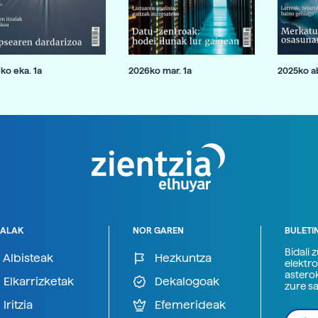
ko eka. 1a
2026ko mar. 1a
2025ko ab
ALAK
NOR GAREN
BULETI
Bidali 
Albisteak
Hezkuntza
elektro
astero
Elkarrizketak
Dekalogoak
zure s
Iritzia
Efemerideak