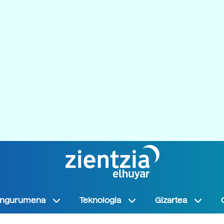
Ingurumena
Teknologia
Gizartea