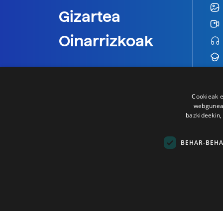
Gizartea
Oinarrizkoak
Cookieak e
webgunear
bazkideekin,
BEHAR-BEH