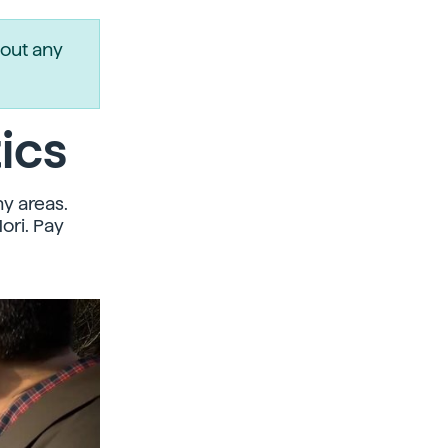
out any
ics
y areas.
ri. Pay