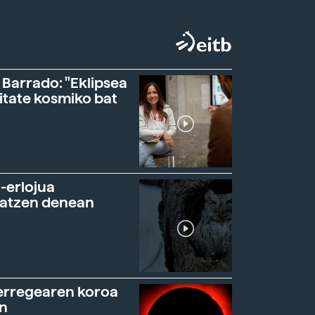
 Barrado: "Eklipsea
itate kosmiko bat
-erlojua
ratzen denean
erregearen koroa
n