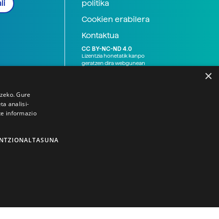
politika
li
Cookien erabilera
Kontaktua
CC BY-NC-ND 4.0
Lizentzia honetatik kanpo
geratzen dira webgunean
argitaratutako baliabide
×
grafikoak (argazki eta
ilustrazioak), baita Elhuyar ez
den bestelako erakunde eta
tzeko. Gure
norbanakoek idatzitakoak
a analisi-
ere. Kanpo-esteken bidez
te informazio
emandako edukiak esteka
horietan agertzen den
lizentziapean daude,
gehienetan copyright-a
NTZIONALTASUNA