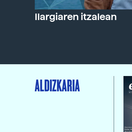
Ilargiaren itzalean
ALDIZKARIA