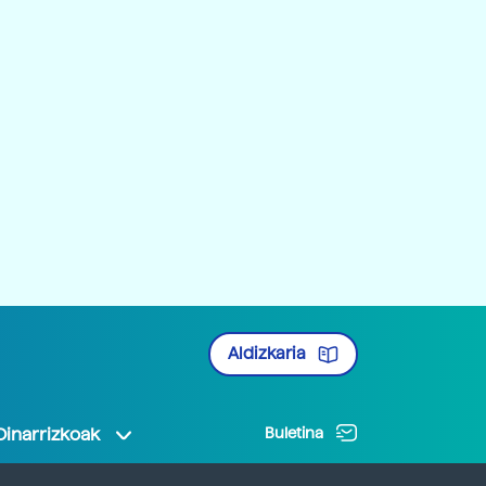
Aldizkaria
Oinarrizkoak
Buletina