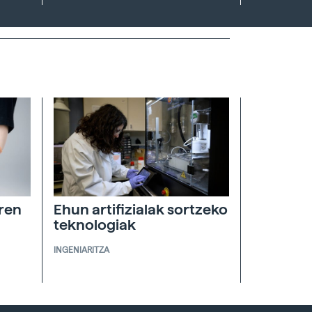
ren
Ehun artifizialak sortzeko
teknologiak
INGENIARITZA