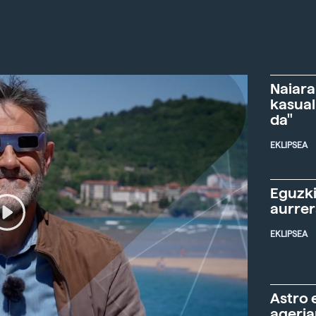
Naiara
kasual
da"
EKLIPSEA
Eguzki
aurre
EKLIPSEA
Astro 
ageria