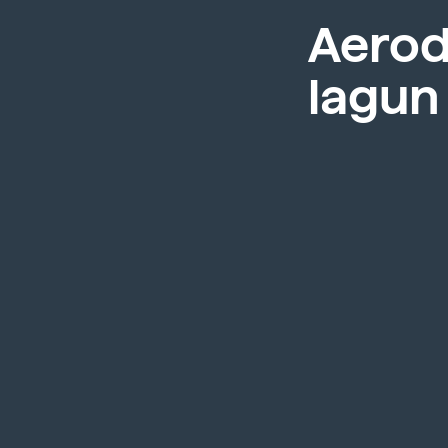
Aerod
lagun