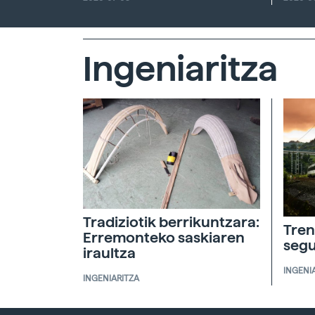
Ingeniaritza
Tradiziotik berrikuntzara:
Tren
Erremonteko saskiaren
segu
iraultza
INGENI
INGENIARITZA