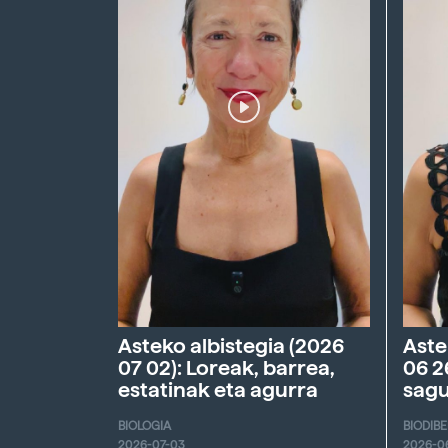
Asteko albistegia (2026
Aste
07 02): Loreak, barrea,
06 2
estatinak eta agurra
sagu
BIOLOGIA
BIODIB
2026-07-03
2026-0