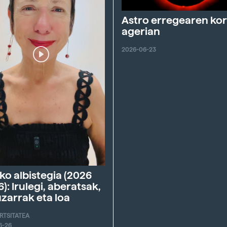
Astro erregearen ko
agerian
2026-06-23
ko albistegia (2026
6): Irulegi, aberatsak,
zarrak eta loa
ERTSITATEA
6-26