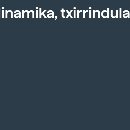
inamika, txirrindula