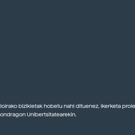
loirako bizikletak hobetu nahi dituenez, ikerketa proi
ondragon Unibertsitatearekin.