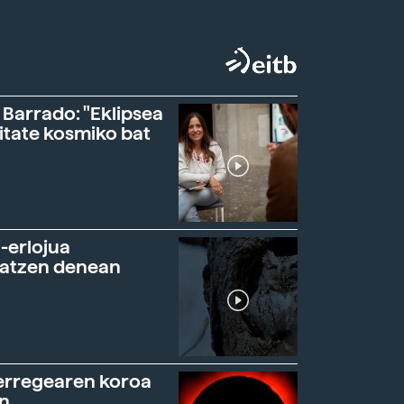
 Barrado: "Eklipsea
itate kosmiko bat
-erlojua
ratzen denean
erregearen koroa
n