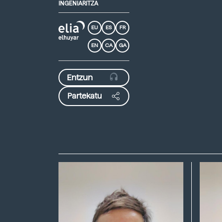
INGENIARITZA
EU
ES
FR
EN
CA
GA
Partekatu