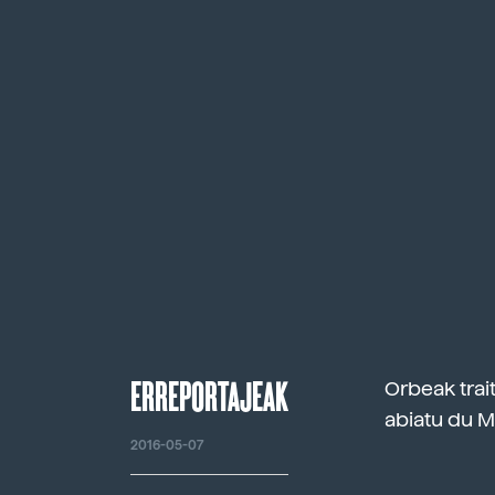
ERREPORTAJEAK
Orbeak trait
abiatu du M
2016-05-07