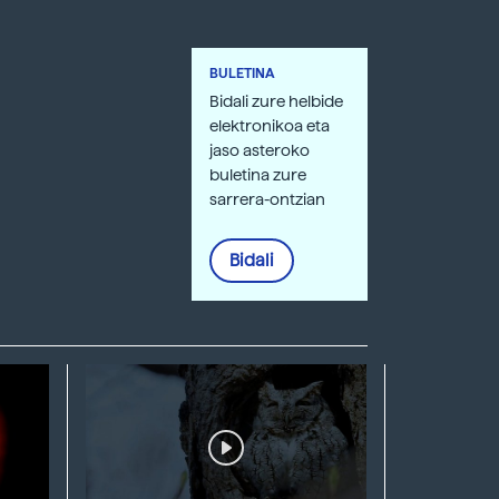
BULETINA
Bidali zure helbide
elektronikoa eta
jaso asteroko
buletina zure
sarrera-ontzian
Bidali