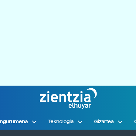
Ingurumena
Teknologia
Gizartea