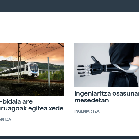
Ingeniaritza osasuna
mesedetan
-bidaia are
ruagoak egitea xede
INGENIARITZA
ARITZA