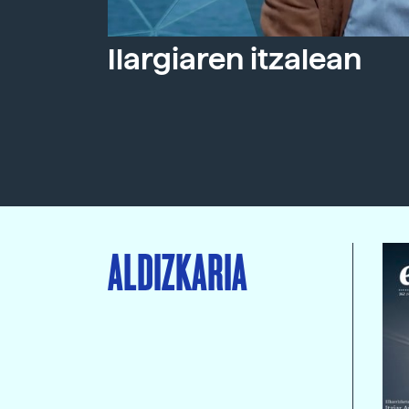
Ilargiaren itzalean
ALDIZKARIA