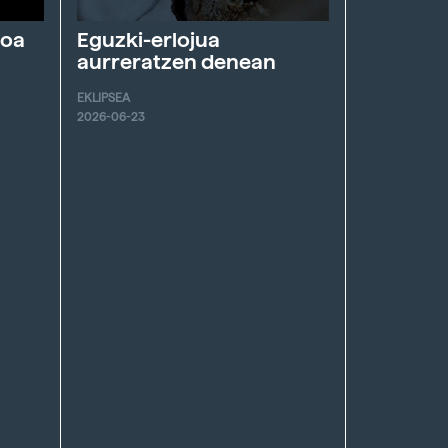
roa
Eguzki-erlojua
aurreratzen denean
EKLIPSEA
2026-06-23