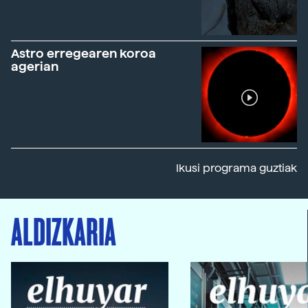
Astro erregearen koroa
agerian
Ikusi programa guztiak
ALDIZKARIA