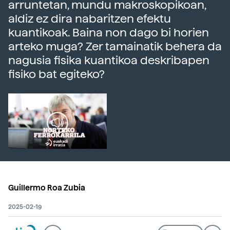
arruntetan, mundu makroskopikoan,
aldiz ez dira nabaritzen efektu
kuantikoak. Baina non dago bi horien
arteko muga? Zer tamainatik behera da
nagusia fisika kuantikoa deskribapen
fisiko bat egiteko?
Guillermo Roa Zubia
2025-02-19