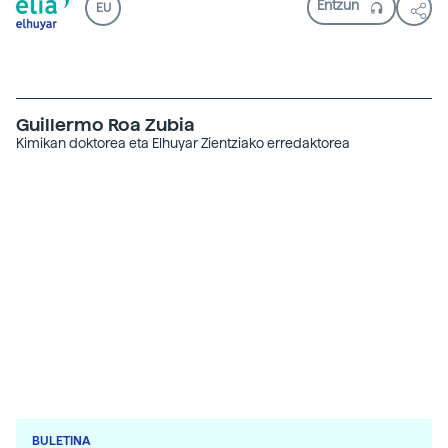
EU
Guillermo Roa Zubia
Kimikan doktorea eta Elhuyar Zientziako erredaktorea
BULETINA