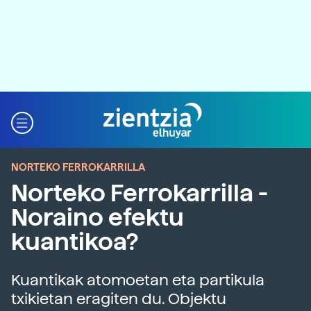
NORTEKO FERROKARRILLA
Norteko Ferrokarrilla -
Noraino efektu
kuantikoa?
Kuantikak atomoetan eta partikula
txikietan eragiten du. Objektu