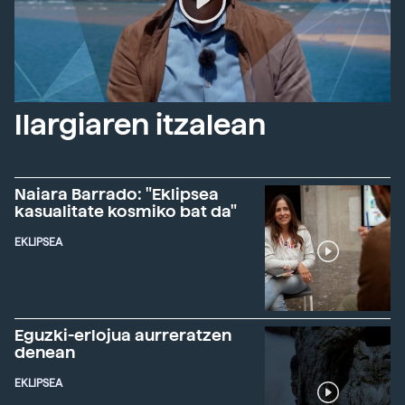
Ilargiaren itzalean
Naiara Barrado: "Eklipsea
kasualitate kosmiko bat da"
EKLIPSEA
Eguzki-erlojua aurreratzen
denean
EKLIPSEA