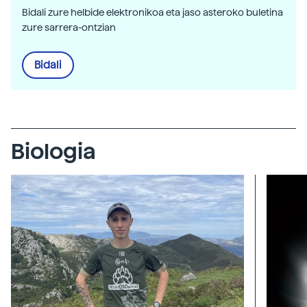
Bidali zure helbide elektronikoa eta jaso asteroko buletina
zure sarrera-ontzian
Bidali
Biologia