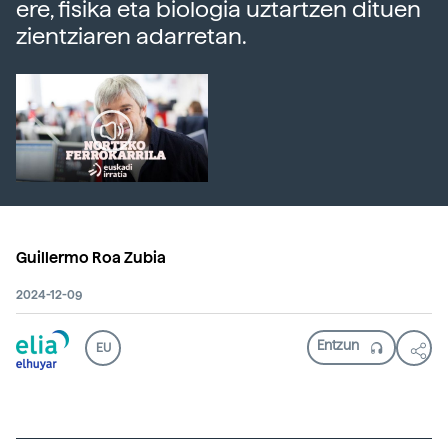
ere, fisika eta biologia uztartzen dituen
zientziaren adarretan.
Guillermo Roa Zubia
2024-12-09
EU