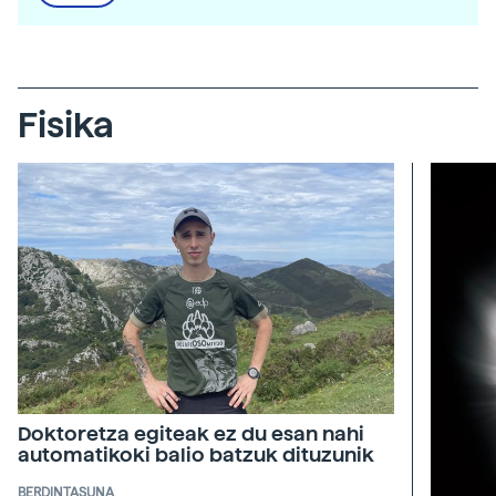
Fisika
Doktoretza egiteak ez du esan nahi
automatikoki balio batzuk dituzunik
BERDINTASUNA