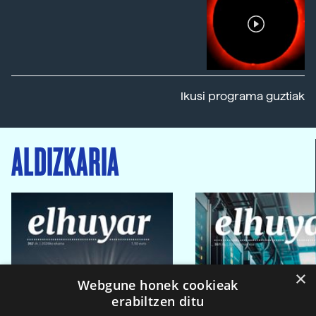
Ikusi programa guztiak
ALDIZKARIA
×
Webgune honek cookieak
erabiltzen ditu