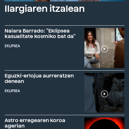
Ilargiaren itzalean
Naiara Barrado: "Eklipsea
kasualitate kosmiko bat da"
EKLIPSEA
Eguzki-erlojua aurreratzen
denean
EKLIPSEA
Astro erregearen koroa
agerian