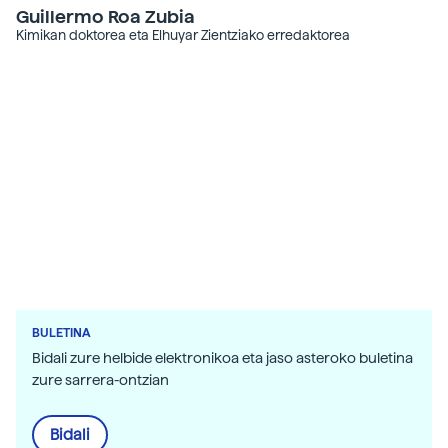
Guillermo Roa Zubia
Kimikan doktorea eta Elhuyar Zientziako erredaktorea
BULETINA
Bidali zure helbide elektronikoa eta jaso asteroko buletina
zure sarrera-ontzian
Bidali