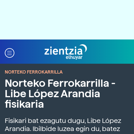
NORTEKO FERROKARRILLA
Norteko Ferrokarrilla -
Libe López Arandia
fisikaria
Fisikari bat ezagutu dugu, Libe López
Arandia. Ibilbide luzea egin du, batez