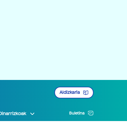
Aldizkaria
Oinarrizkoak
Buletina