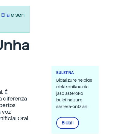
r
Elia
e sen
 Unha
BULETINA
Bidali zure helbide
elektronikoa eta
. É
jaso asteroko
a diferenza
buletina zure
pertos
sarrera-ontzian
a voz
ificial Orai.
Bidali