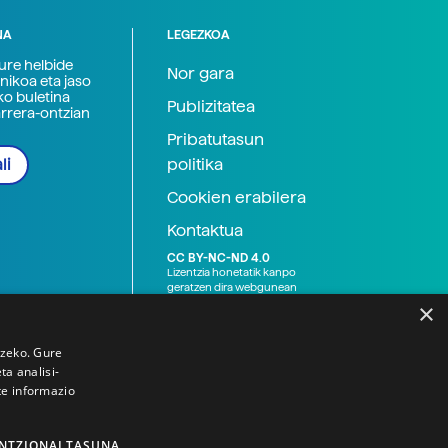
NA
LEGEZKOA
zure helbide
Nor gara
nikoa eta jaso
ko buletina
Publizitatea
arrera-ontzian
Pribatutasun
politika
li
Cookien erabilera
Kontaktua
CC BY-NC-ND 4.0
Lizentzia honetatik kanpo
geratzen dira webgunean
argitaratutako baliabide
×
grafikoak (argazki eta
ilustrazioak), baita Elhuyar ez
den bestelako erakunde eta
tzeko. Gure
norbanakoek idatzitakoak
a analisi-
ere. Kanpo-esteken bidez
te informazio
emandako edukiak esteka
horietan agertzen den
lizentziapean daude,
gehienetan copyright-a
NTZIONALTASUNA