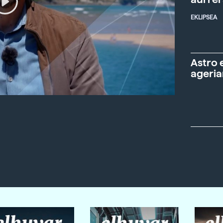
EKLIPSEA
Astro 
ageria