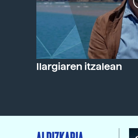
Ilargiaren itzalean
ALDIZKARIA