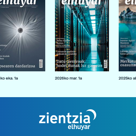
ko eka. 1a
2026ko mar. 1a
2025ko ab