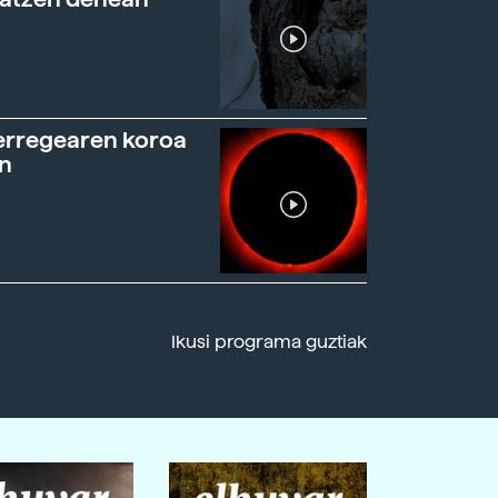
erregearen koroa
n
Ikusi programa guztiak