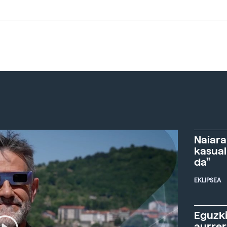
Naiara
kasual
da"
EKLIPSEA
Eguzki
aurre