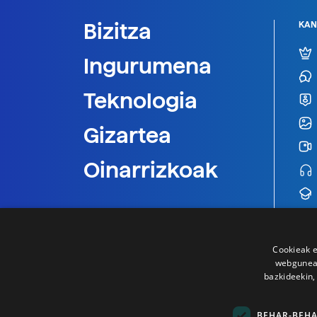
Bizitza
KAN
Ingurumena
Teknologia
Gizartea
Oinarrizkoak
Cookieak e
webgunear
bazkideekin,
BEHAR-BEH