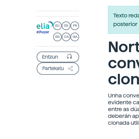
Texto re
posterior 
EU
ES
FR
EN
CA
GA
Nort
con
Partekatu
clo
Unha conver
evidente ca
entre as dú
deberán apl
clonada util