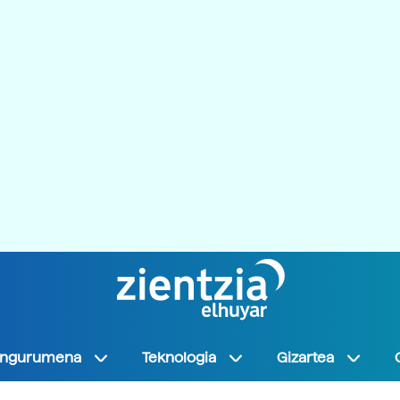
Ingurumena
Teknologia
Gizartea