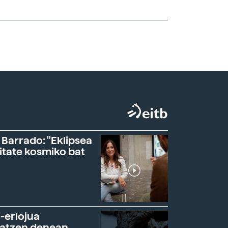
 Barrado: "Eklipsea
itate kosmiko bat
-erlojua
ratzen denean