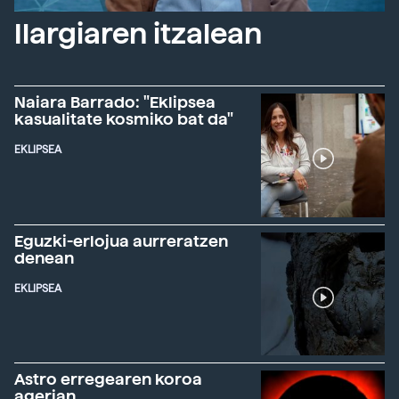
Ilargiaren itzalean
Naiara Barrado: "Eklipsea
kasualitate kosmiko bat da"
EKLIPSEA
Eguzki-erlojua aurreratzen
denean
EKLIPSEA
Astro erregearen koroa
agerian