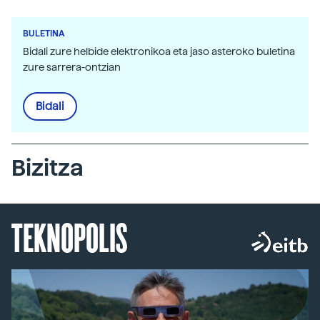
BULETINA
Bidali zure helbide elektronikoa eta jaso asteroko buletina
zure sarrera-ontzian
Bidali
Bizitza
TEKNOPOLIS