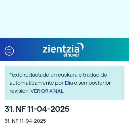
Texto redactado en euskara e traducido
automaticamente por
Elia
e sen posterior
revisión.
VER ORIXINAL
31. NF 11-04-2025
31. NF 11-04-2025