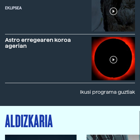
EKLIPSEA
Astro erregearen koroa
agerian
Ikusi programa guztiak
ALDIZKARIA