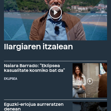
Ilargiaren itzalean
Naiara Barrado: "Eklipsea
kasualitate kosmiko bat da"
EKLIPSEA
Eguzki-erlojua aurreratzen
denean