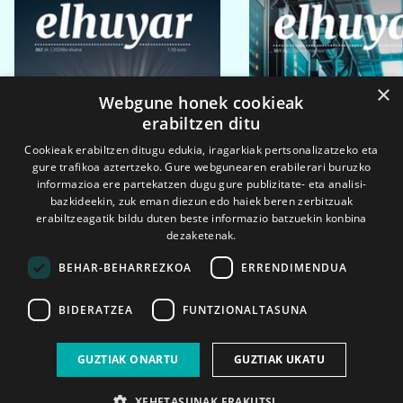
×
Webgune honek cookieak
erabiltzen ditu
Cookieak erabiltzen ditugu edukia, iragarkiak pertsonalizatzeko eta
gure trafikoa aztertzeko. Gure webgunearen erabilerari buruzko
informazioa ere partekatzen dugu gure publizitate- eta analisi-
bazkideekin, zuk eman diezun edo haiek beren zerbitzuak
erabiltzeagatik bildu duten beste informazio batzuekin konbina
dezaketenak.
BEHAR-BEHARREZKOA
ERRENDIMENDUA
BIDERATZEA
FUNTZIONALTASUNA
2026ko eka. 1a
2026ko mar. 1a
GUZTIAK ONARTU
GUZTIAK UKATU
XEHETASUNAK ERAKUTSI