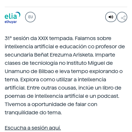
EU
31ª sesión da XXIX tempada. Falamos sobre
intelixencia artificial e educación co profesor de
secundaria Beñat Erezuma Arisketa. Imparte
clases de tecniología no Instituto Miguel de
Unamuno de Bilbao e leva tempo explorando o
tema. Explora como utilizar a intelixencia
artificial. Entre outras cousas, inclúe un libro de
poemas de intelixencia artificial e un podcast.
Tivemos a oportunidade de falar con
tranquilidade do tema.
Escucha a sesión aquí.