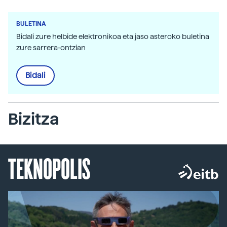
BULETINA
Bidali zure helbide elektronikoa eta jaso asteroko buletina
zure sarrera-ontzian
Bidali
Bizitza
TEKNOPOLIS