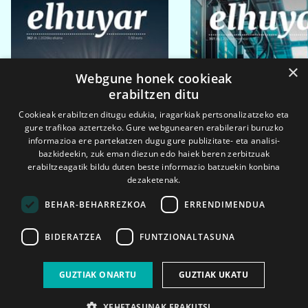
×
Webgune honek cookieak
erabiltzen ditu
Cookieak erabiltzen ditugu edukia, iragarkiak pertsonalizatzeko eta
gure trafikoa aztertzeko. Gure webgunearen erabilerari buruzko
informazioa ere partekatzen dugu gure publizitate- eta analisi-
bazkideekin, zuk eman diezun edo haiek beren zerbitzuak
erabiltzeagatik bildu duten beste informazio batzuekin konbina
dezaketenak.
BEHAR-BEHARREZKOA
ERRENDIMENDUA
BIDERATZEA
FUNTZIONALTASUNA
2026ko eka. 1a
2026ko mar. 1a
GUZTIAK ONARTU
GUZTIAK UKATU
XEHETASUNAK ERAKUTSI