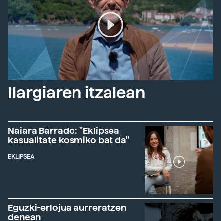
Ilargiaren itzalean
Naiara Barrado: "Eklipsea
kasualitate kosmiko bat da"
EKLIPSEA
Eguzki-erlojua aurreratzen
denean