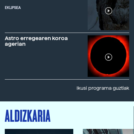
EKLIPSEA
Astro erregearen koroa
agerian
Ikusi programa guztiak
ALDIZKARIA