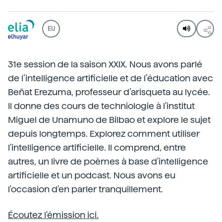
EU
31e session de la saison XXIX. Nous avons parlé
de l’intelligence artificielle et de l’éducation avec
Beñat Erezuma, professeur d’arisqueta au lycée.
Il donne des cours de techniologie à l'institut
Miguel de Unamuno de Bilbao et explore le sujet
depuis longtemps. Explorez comment utiliser
l'intelligence artificielle. Il comprend, entre
autres, un livre de poèmes à base d'intelligence
artificielle et un podcast. Nous avons eu
l'occasion d'en parler tranquillement.
Écoutez l'émission ici.