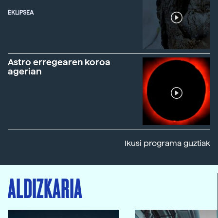
EKLIPSEA
Astro erregearen koroa
agerian
Ikusi programa guztiak
ALDIZKARIA