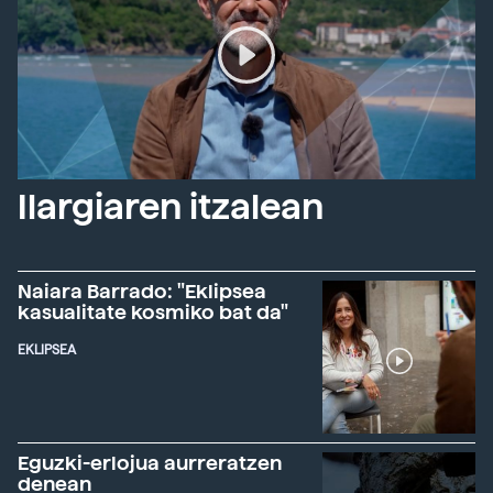
Ilargiaren itzalean
Naiara Barrado: "Eklipsea
kasualitate kosmiko bat da"
EKLIPSEA
Eguzki-erlojua aurreratzen
denean