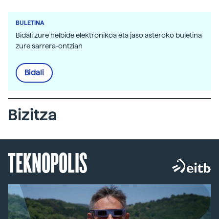
BULETINA
Bidali zure helbide elektronikoa eta jaso asteroko buletina
zure sarrera-ontzian
Bidali
Bizitza
TEKNOPOLIS