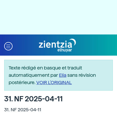
Texte rédigé en basque et traduit
automatiquement par
Elia
sans révision
postérieure.
VOIR L'ORIGINAL
31. NF 2025-04-11
31. NF 2025-04-11