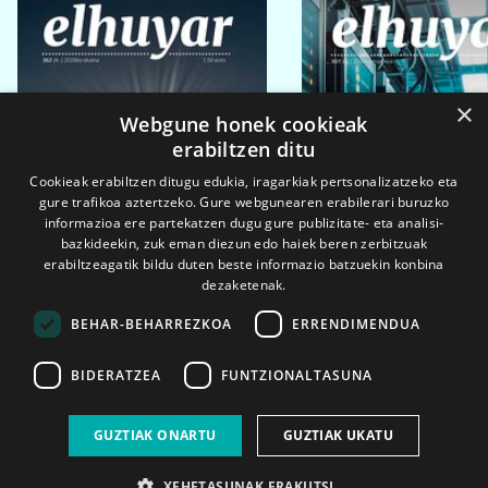
×
Webgune honek cookieak
erabiltzen ditu
Cookieak erabiltzen ditugu edukia, iragarkiak pertsonalizatzeko eta
gure trafikoa aztertzeko. Gure webgunearen erabilerari buruzko
informazioa ere partekatzen dugu gure publizitate- eta analisi-
bazkideekin, zuk eman diezun edo haiek beren zerbitzuak
erabiltzeagatik bildu duten beste informazio batzuekin konbina
dezaketenak.
BEHAR-BEHARREZKOA
ERRENDIMENDUA
BIDERATZEA
FUNTZIONALTASUNA
2026ko eka. 1a
2026ko mar. 1a
GUZTIAK ONARTU
GUZTIAK UKATU
XEHETASUNAK ERAKUTSI