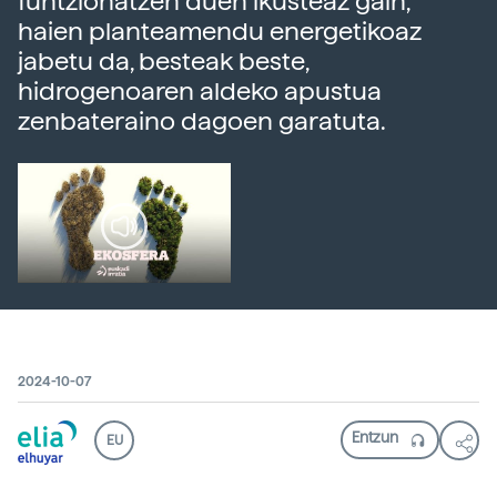
funtzionatzen duen ikusteaz gain,
haien planteamendu energetikoaz
jabetu da, besteak beste,
hidrogenoaren aldeko apustua
zenbateraino dagoen garatuta.
2024-10-07
EU