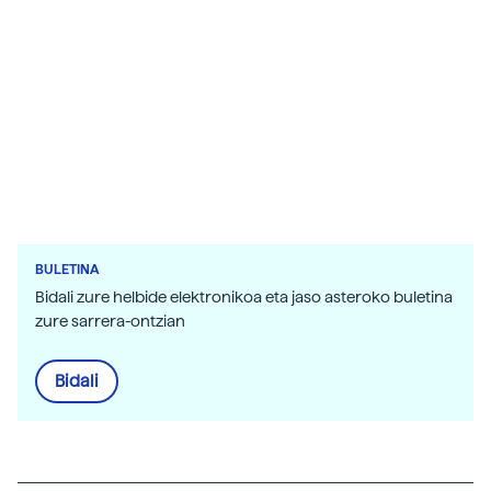
BULETINA
Bidali zure helbide elektronikoa eta jaso asteroko buletina
zure sarrera-ontzian
Bidali