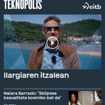
TEKNOPOLIS
Ilargiaren itzalean
Naiara Barrado: "Eklipsea
kasualitate kosmiko bat da"