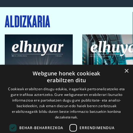
ALDIZKARIA
×
Webgune honek cookieak
erabiltzen ditu
Cookieak erabiltzen ditugu edukia, iragarkiak pertsonalizatzeko eta
gure trafikoa aztertzeko. Gure webgunearen erabilerari buruzko
informazioa ere partekatzen dugu gure publizitate- eta analisi-
bazkideekin, zuk eman diezun edo haiek beren zerbitzuak
erabiltzeagatik bildu duten beste informazio batzuekin konbina
dezaketenak.
BEHAR-BEHARREZKOA
ERRENDIMENDUA