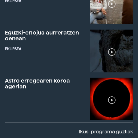
EKLIPSEA
Eguzki-erlojua aurreratzen
denean
EKLIPSEA
Astro erregearen koroa
agerian
Ikusi programa guztiak