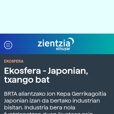
EKOSFERA
Ekosfera - Japonian,
txango bat
BRTA aliantzako Jon Kepa Gerrikagoitia
Japonian izan da bertako industrian
bisitan. Industria bera nola