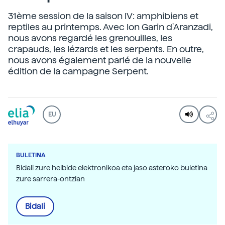
31ème session de la saison IV: amphibiens et
reptiles au printemps. Avec Ion Garin d'Aranzadi,
nous avons regardé les grenouilles, les
crapauds, les lézards et les serpents. En outre,
nous avons également parlé de la nouvelle
édition de la campagne Serpent.
EU
BULETINA
Bidali zure helbide elektronikoa eta jaso asteroko buletina
zure sarrera-ontzian
Bidali