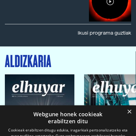
Ikusi programa guztiak
ALDIZKARIA
×
Webgune honek cookieak
erabiltzen ditu
Cookieak erabiltzen ditugu edukia, iragarkiak pertsonalizatzeko eta
gure trafikoa aztertzeko. Gure webgunearen erabilerari buruzko