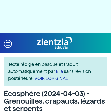
Texte rédigé en basque et traduit
automatiquement par
Elia
sans révision
postérieure.
VOIR L'ORIGINAL
Écosphère (2024-04-03) -
Grenouilles, crapauds, lézards
et serpents