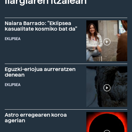
Ilargiaren itzalean
Naiara Barrado: "Eklipsea
kasualitate kosmiko bat da"
EKLIPSEA
Eguzki-erlojua aurreratzen
denean
EKLIPSEA
Astro erregearen koroa
agerian