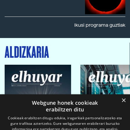
Ikusi programa guztiak
ALDIZKARIA
×
Webgune honek cookieak
erabiltzen ditu
Cookieak erabiltzen ditugu edukia, iragarkiak pertsonalizatzeko eta
gure trafikoa aztertzeko. Gure webgunearen erabilerari buruzko
informazioa ere partekatzen dugu gure publizitate- eta analisi-