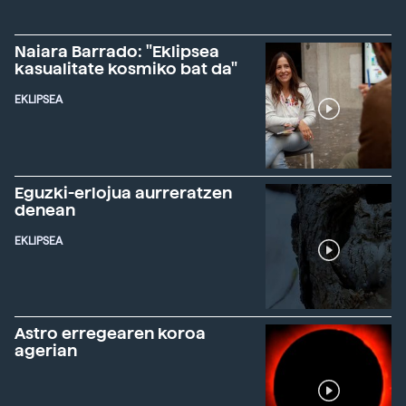
Naiara Barrado: "Eklipsea
kasualitate kosmiko bat da"
EKLIPSEA
Eguzki-erlojua aurreratzen
denean
EKLIPSEA
Astro erregearen koroa
agerian