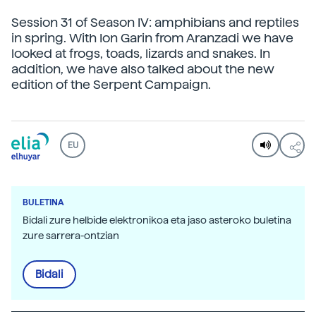
Session 31 of Season IV: amphibians and reptiles
in spring. With Ion Garin from Aranzadi we have
looked at frogs, toads, lizards and snakes. In
addition, we have also talked about the new
edition of the Serpent Campaign.
EU
BULETINA
Bidali zure helbide elektronikoa eta jaso asteroko buletina
zure sarrera-ontzian
Bidali