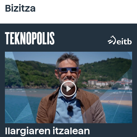
Bizitza
TEKNOPOLIS
Ilargiaren itzalean