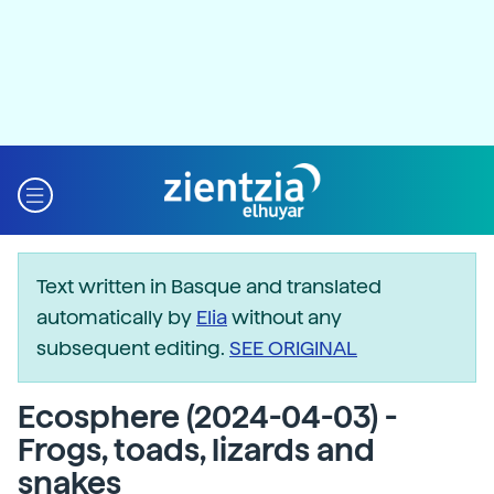
Text written in Basque and translated
automatically by
Elia
without any
subsequent editing.
SEE ORIGINAL
Ecosphere (2024-04-03) -
Frogs, toads, lizards and
snakes