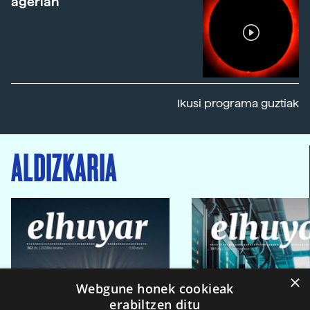
agerian
Ikusi programa guztiak
ALDIZKARIA
×
Webgune honek cookieak
erabiltzen ditu