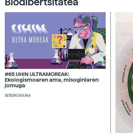
Biodibertsitatea
#65 UHIN ULTRAMOREAK:
Ekologismoaren ama, misoginiaren
jomuga
BERDINTASUNA