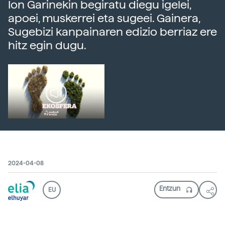
Ion Garinekin begiratu diegu igelei,
apoei, muskerrei eta sugeei. Gainera,
Sugebizi kanpainaren edizio berriaz ere
hitz egin dugu.
2024-04-08
EU