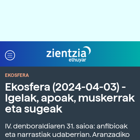
EKOSFERA
Ekosfera (2024-04-03) -
Igelak, apoak, muskerrak
eta sugeak
IV. denboraldiaren 31. saioa: anfibioak
eta narrastiak udaberrian. Aranzadiko