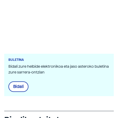
BULETINA
Bidali zure helbide elektronikoa eta jaso asteroko buletina
zure sarrera-ontzian
Bidali