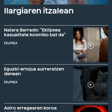
Ilargiaren itzalean
Naiara Barrado: "Eklipsea
kasualitate kosmiko bat da"
EKLIPSEA
Eguzki-erlojua aurreratzen
denean
EKLIPSEA
Astro erregearen koroa