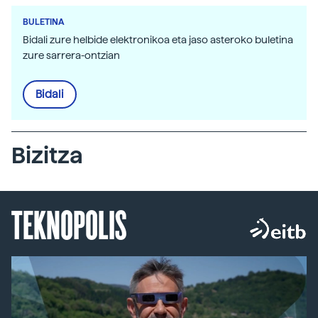
BULETINA
Bidali zure helbide elektronikoa eta jaso asteroko buletina
zure sarrera-ontzian
Bidali
Bizitza
TEKNOPOLIS