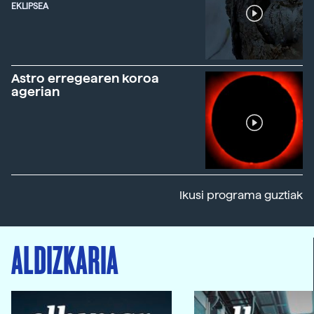
EKLIPSEA
Astro erregearen koroa
agerian
Ikusi programa guztiak
ALDIZKARIA