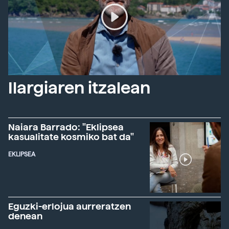
Ilargiaren itzalean
Naiara Barrado: "Eklipsea
kasualitate kosmiko bat da"
EKLIPSEA
Eguzki-erlojua aurreratzen
denean