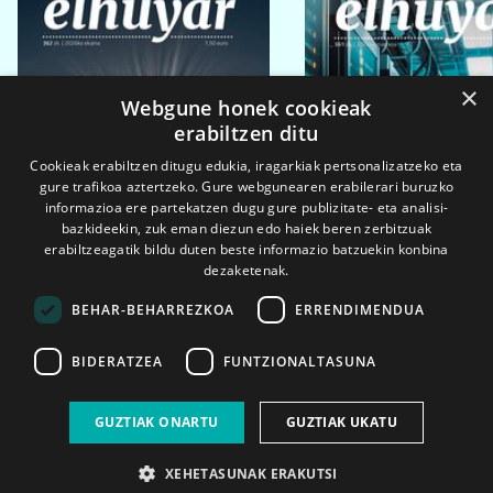
×
Webgune honek cookieak
erabiltzen ditu
Cookieak erabiltzen ditugu edukia, iragarkiak pertsonalizatzeko eta
gure trafikoa aztertzeko. Gure webgunearen erabilerari buruzko
informazioa ere partekatzen dugu gure publizitate- eta analisi-
bazkideekin, zuk eman diezun edo haiek beren zerbitzuak
erabiltzeagatik bildu duten beste informazio batzuekin konbina
dezaketenak.
BEHAR-BEHARREZKOA
ERRENDIMENDUA
BIDERATZEA
FUNTZIONALTASUNA
2026ko eka. 1a
2026ko mar. 1a
GUZTIAK ONARTU
GUZTIAK UKATU
XEHETASUNAK ERAKUTSI