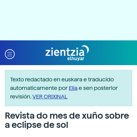
Texto redactado en euskara e traducido
automaticamente por
Elia
e sen posterior
revisión.
VER ORIXINAL
Revista do mes de xuño sobre
a eclipse de sol