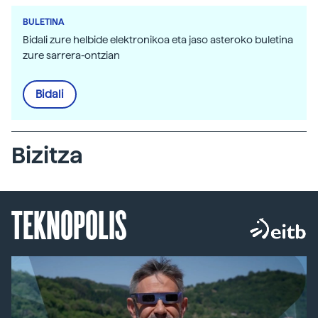
BULETINA
Bidali zure helbide elektronikoa eta jaso asteroko buletina
zure sarrera-ontzian
Bidali
Bizitza
TEKNOPOLIS