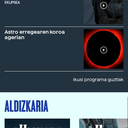
EKLIPSEA
Astro erregearen koroa
agerian
Ikusi programa guztiak
ALDIZKARIA