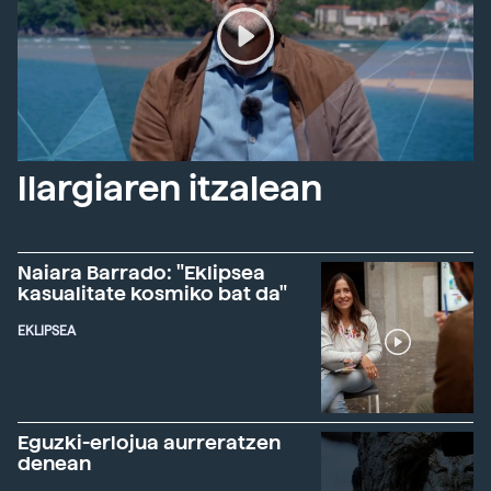
Ilargiaren itzalean
Naiara Barrado: "Eklipsea
kasualitate kosmiko bat da"
EKLIPSEA
Eguzki-erlojua aurreratzen
denean