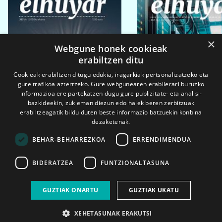
×
Webgune honek cookieak
erabiltzen ditu
Cookieak erabiltzen ditugu edukia, iragarkiak pertsonalizatzeko eta
gure trafikoa aztertzeko. Gure webgunearen erabilerari buruzko
informazioa ere partekatzen dugu gure publizitate- eta analisi-
bazkideekin, zuk eman diezun edo haiek beren zerbitzuak
erabiltzeagatik bildu duten beste informazio batzuekin konbina
dezaketenak.
BEHAR-BEHARREZKOA
ERRENDIMENDUA
BIDERATZEA
FUNTZIONALTASUNA
2026ko eka. 1a
2026ko mar. 1a
GUZTIAK ONARTU
GUZTIAK UKATU
XEHETASUNAK ERAKUTSI