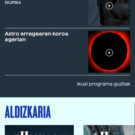
EKLIPSEA
Astro erregearen koroa
agerian
Ikusi programa guztiak
ALDIZKARIA