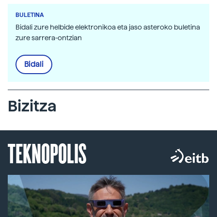
BULETINA
Bidali zure helbide elektronikoa eta jaso asteroko buletina
zure sarrera-ontzian
Bidali
Bizitza
TEKNOPOLIS