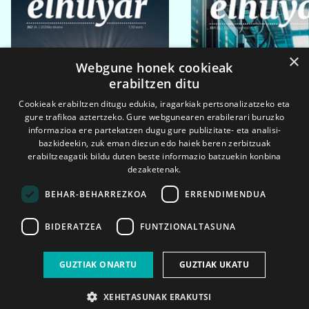
×
Webgune honek cookieak
erabiltzen ditu
Cookieak erabiltzen ditugu edukia, iragarkiak pertsonalizatzeko eta
gure trafikoa aztertzeko. Gure webgunearen erabilerari buruzko
informazioa ere partekatzen dugu gure publizitate- eta analisi-
bazkideekin, zuk eman diezun edo haiek beren zerbitzuak
erabiltzeagatik bildu duten beste informazio batzuekin konbina
dezaketenak.
BEHAR-BEHARREZKOA
ERRENDIMENDUA
BIDERATZEA
FUNTZIONALTASUNA
2026ko eka. 1a
2026ko mar. 1a
GUZTIAK ONARTU
GUZTIAK UKATU
XEHETASUNAK ERAKUTSI