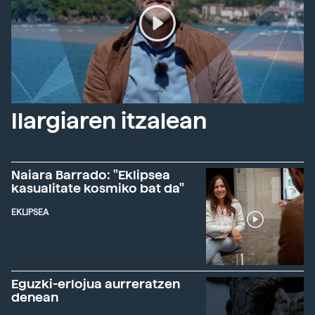
Ilargiaren itzalean
Naiara Barrado: "Eklipsea
kasualitate kosmiko bat da"
EKLIPSEA
Eguzki-erlojua aurreratzen
denean