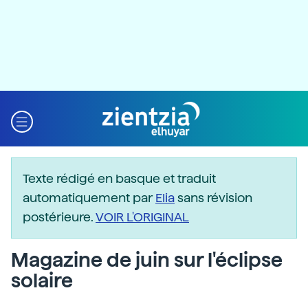
Texte rédigé en basque et traduit
automatiquement par
Elia
sans révision
postérieure.
VOIR L'ORIGINAL
Magazine de juin sur l'éclipse
solaire