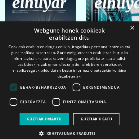
×
Webgune honek cookieak
erabiltzen ditu
Cookieak erabiltzen ditugu edukia, iragarkiak pertsonalizatzeko eta
gure trafikoa aztertzeko. Gure webgunearen erabilerari buruzko
informazioa ere partekatzen dugu gure publizitate- eta analisi-
bazkideekin, zuk eman diezun edo haiek beren zerbitzuak
erabiltzeagatik bildu duten beste informazio batzuekin konbina
dezaketenak.
BEHAR-BEHARREZKOA
ERRENDIMENDUA
BIDERATZEA
FUNTZIONALTASUNA
2026ko eka. 1a
2026ko mar. 1a
GUZTIAK ONARTU
GUZTIAK UKATU
XEHETASUNAK ERAKUTSI