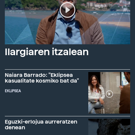
Ilargiaren itzalean
Naiara Barrado: "Eklipsea
kasualitate kosmiko bat da"
EKLIPSEA
Eguzki-erlojua aurreratzen
denean