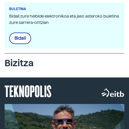
BULETINA
Bidali zure helbide elektronikoa eta jaso asteroko buletina
zure sarrera-ontzian
Bidali
Bizitza
TEKNOPOLIS