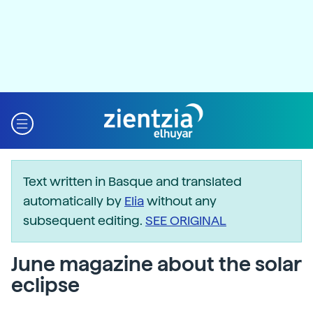
Text written in Basque and translated
automatically by
Elia
without any
subsequent editing.
SEE ORIGINAL
June magazine about the solar
eclipse