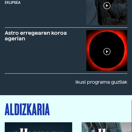
EKLIPSEA
Astro erregearen koroa
agerian
Ikusi programa guztiak
ALDIZKARIA