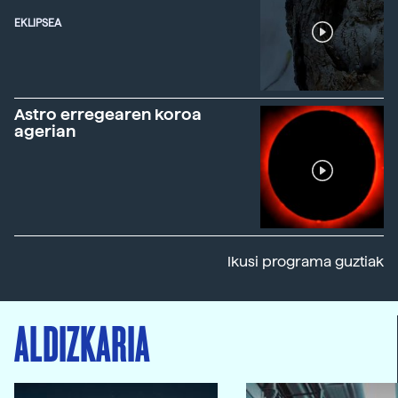
EKLIPSEA
Astro erregearen koroa
agerian
Ikusi programa guztiak
ALDIZKARIA