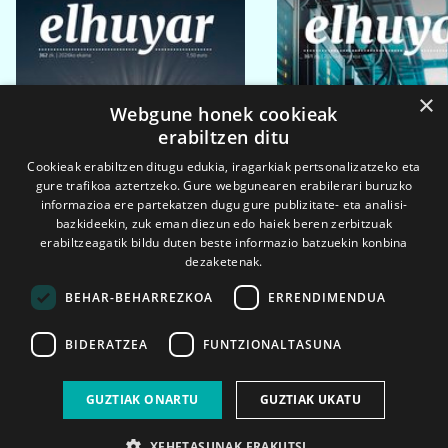
×
Webgune honek cookieak
erabiltzen ditu
Cookieak erabiltzen ditugu edukia, iragarkiak pertsonalizatzeko eta
gure trafikoa aztertzeko. Gure webgunearen erabilerari buruzko
informazioa ere partekatzen dugu gure publizitate- eta analisi-
bazkideekin, zuk eman diezun edo haiek beren zerbitzuak
erabiltzeagatik bildu duten beste informazio batzuekin konbina
dezaketenak.
BEHAR-BEHARREZKOA
ERRENDIMENDUA
BIDERATZEA
FUNTZIONALTASUNA
2026ko eka. 1a
2026ko mar. 1a
GUZTIAK ONARTU
GUZTIAK UKATU
XEHETASUNAK ERAKUTSI