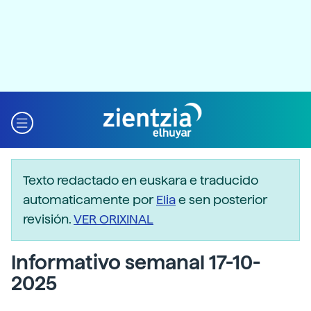
Texto redactado en euskara e traducido
automaticamente por
Elia
e sen posterior
revisión.
VER ORIXINAL
Informativo semanal 17-10-
2025