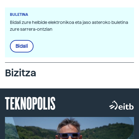
BULETINA
Bidali zure helbide elektronikoa eta jaso asteroko buletina
zure sarrera-ontzian
Bidali
Bizitza
TEKNOPOLIS