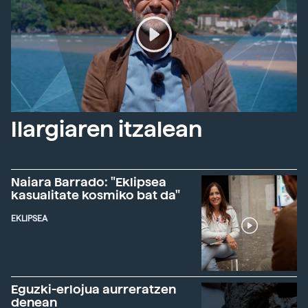
Ilargiaren itzalean
Naiara Barrado: "Eklipsea
kasualitate kosmiko bat da"
EKLIPSEA
Eguzki-erlojua aurreratzen
denean