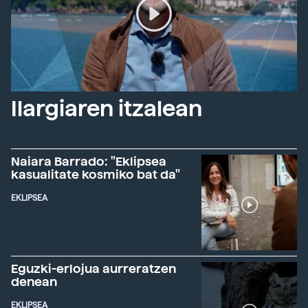
Ilargiaren itzalean
Naiara Barrado: "Eklipsea
kasualitate kosmiko bat da"
EKLIPSEA
Eguzki-erlojua aurreratzen
denean
EKLIPSEA