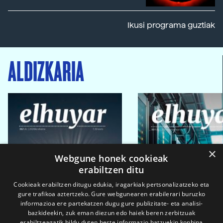
Ikusi programa guztiak
ALDIZKARIA
×
Webgune honek cookieak
erabiltzen ditu
Cookieak erabiltzen ditugu edukia, iragarkiak pertsonalizatzeko eta
gure trafikoa aztertzeko. Gure webgunearen erabilerari buruzko
informazioa ere partekatzen dugu gure publizitate- eta analisi-
bazkideekin, zuk eman diezun edo haiek beren zerbitzuak
erabiltzeagatik bildu duten beste informazio batzuekin konbina