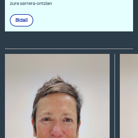
zure sarrera-ontzian
Bidali