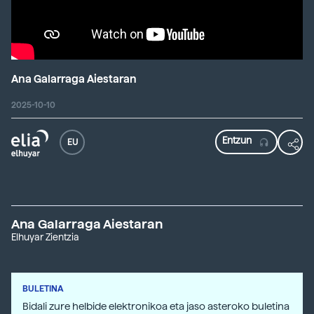
Ana Galarraga Aiestaran
2025-10-10
EU
Ana Galarraga Aiestaran
Elhuyar Zientzia
BULETINA
Bidali zure helbide elektronikoa eta jaso asteroko buletina