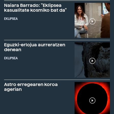
Naiara Barrado: "Eklipsea
kasualitate kosmiko bat da"
EKLIPSEA
Eguzki-erlojua aurreratzen
denean
EKLIPSEA
Astro erregearen koroa
agerian