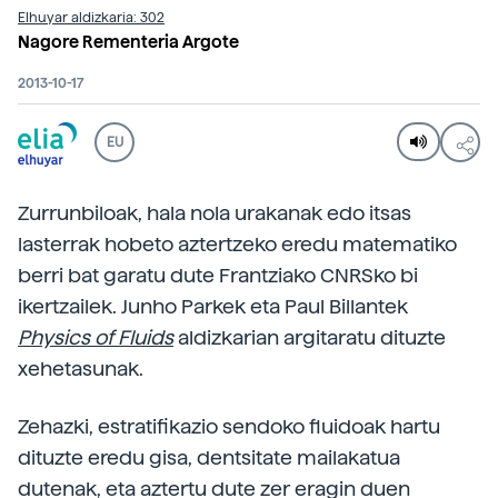
Elhuyar aldizkaria: 302
Nagore Rementeria Argote
2013-10-17
EU
Zurrunbiloak, hala nola urakanak edo itsas
lasterrak hobeto aztertzeko eredu matematiko
berri bat garatu dute Frantziako CNRSko bi
ikertzailek. Junho Parkek eta Paul Billantek
Physics of Fluids
aldizkarian argitaratu dituzte
xehetasunak.
Zehazki, estratifikazio sendoko fluidoak hartu
dituzte eredu gisa, dentsitate mailakatua
dutenak, eta aztertu dute zer eragin duen