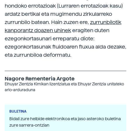
hondoko errotazioak (Lurraren errotazioak kasu)
ardatz bertikal eta mugimendu zirkularreko
zurrunbilo batean. Hain zuzen ere,
zurrunbilotik
kanporantz doazen uhinek
eragiten duten
ezegonkortasunari erreparatu diote:
ezegonkortasunak fluidoaren fluxua alda dezake,
eta zurrunbiloa deformatu.
Nagore Rementeria Argote
Elhuyar Zientzia
Kimikan lizentziatua eta Elhuyar Zientzia unitateko
arlo-arduraduna
BULETINA
Bidali zure helbide elektronikoa eta jaso asteroko buletina
zure sarrera-ontzian