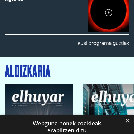
Ikusi programa guztiak
ALDIZKARIA
×
Webgune honek cookieak
erabiltzen ditu