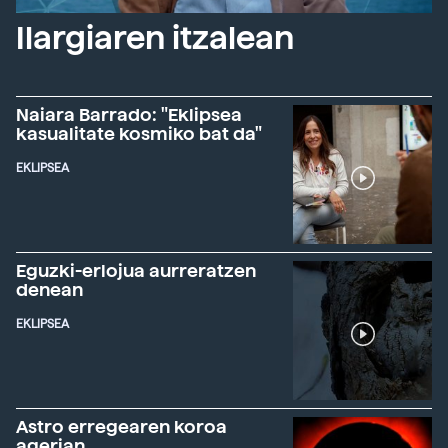
Ilargiaren itzalean
Naiara Barrado: "Eklipsea
kasualitate kosmiko bat da"
EKLIPSEA
Eguzki-erlojua aurreratzen
denean
EKLIPSEA
Astro erregearen koroa
agerian