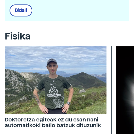
Bidali
Fisika
Doktoretza egiteak ez du esan nahi
automatikoki balio batzuk dituzunik