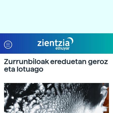
Zurrunbiloak ereduetan geroz
eta lotuago