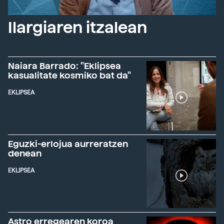
Ilargiaren itzalean
Naiara Barrado: "Eklipsea
kasualitate kosmiko bat da"
EKLIPSEA
Eguzki-erlojua aurreratzen
denean
EKLIPSEA
Astro erregearen koroa