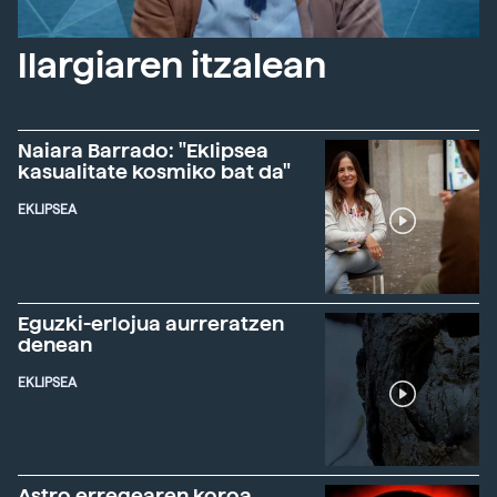
Ilargiaren itzalean
Naiara Barrado: "Eklipsea
kasualitate kosmiko bat da"
EKLIPSEA
Eguzki-erlojua aurreratzen
denean
EKLIPSEA
Astro erregearen koroa