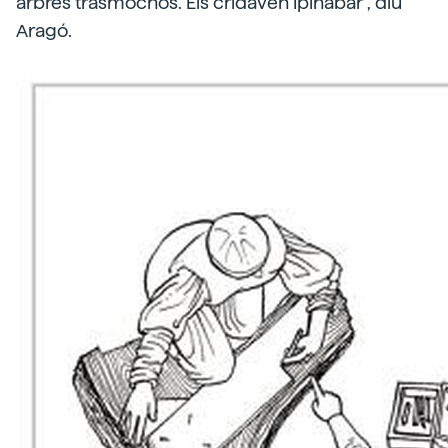
arbres trasmochos. Els cridaven Ipinabar”, diu
Aragó.