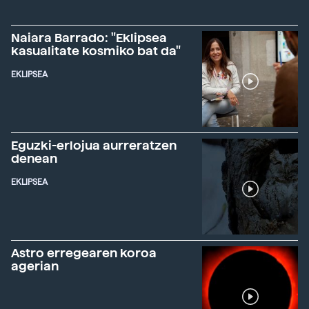
Naiara Barrado: "Eklipsea
kasualitate kosmiko bat da"
EKLIPSEA
Eguzki-erlojua aurreratzen
denean
EKLIPSEA
Astro erregearen koroa
agerian