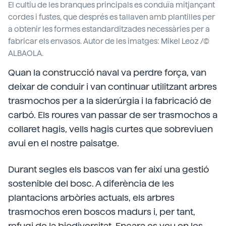
El cultiu de les branques principals es conduïa mitjançant
cordes i fustes, que després es tallaven amb plantilles per
a obtenir les formes estandarditzades necessàries per a
fabricar els envasos. Autor de les imatges: Mikel Leoz /©
ALBAOLA.
Quan la construcció naval va perdre força, van
deixar de conduir i van continuar utilitzant arbres
trasmochos per a la siderúrgia i la fabricació de
carbó. Els roures van passar de ser trasmochos a
collaret hagis, vells hagis curtes que sobreviuen
avui en el nostre paisatge.
Durant segles els bascos van fer així una gestió
sostenible del bosc. A diferència de les
plantacions arbòries actuals, els arbres
trasmochos eren boscos madurs i, per tant,
refugi de la biodiversitat. Encara es veu en les