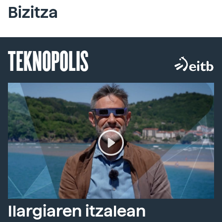
Bizitza
TEKNOPOLIS
Ilargiaren itzalean