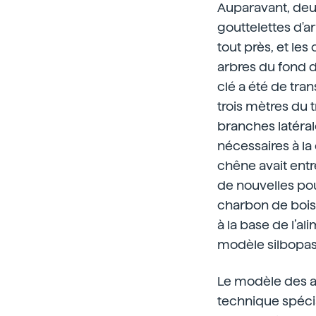
Auparavant, deux
gouttelettes d'ar
tout près, et le
arbres du fond d
clé a été de tra
trois mètres du tr
branches latéral
nécessaires à la
chêne avait entr
de nouvelles pou
charbon de bois
à la base de l’a
modèle silbopas
Le modèle des ar
technique spécia