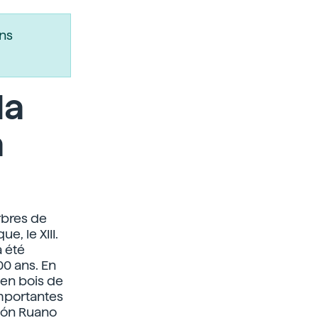
ns
la
a
rbres de
e, le XIII.
a été
00 ans. En
 en bois de
importantes
agón Ruano