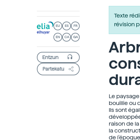
Texte réd
révision 
EU
ES
FR
EN
CA
GA
Arbr
cons
Partekatu
dura
Le paysage 
bouillie ou d
Ils sont ég
développée 
raison de l
la construc
de l'époque