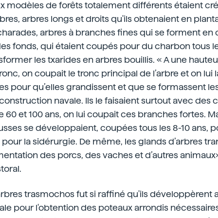
 modèles de forêts totalement différents étaient créé
bres, arbres longs et droits qu'ils obtenaient en plan
s charades, arbres à branches fines qui se forment en
es fonds, qui étaient coupés pour du charbon tous les
nsformer les txarides en arbres bouillis. « A une haute
onc, on coupait le tronc principal de l’arbre et on lui l
es pour qu’elles grandissent et que se formassent les
 construction navale. Ils le faisaient surtout avec des
e 60 et 100 ans, on lui coupait ces branches fortes. M
sses se développaient, coupées tous les 8-10 ans, p
 pour la sidérurgie. De même, les glands d’arbres tr
limentation des porcs, des vaches et d’autres animaux».
toral.
bres trasmochos fut si raffiné qu'ils développèrent 
le pour l'obtention des poteaux arrondis nécessaires