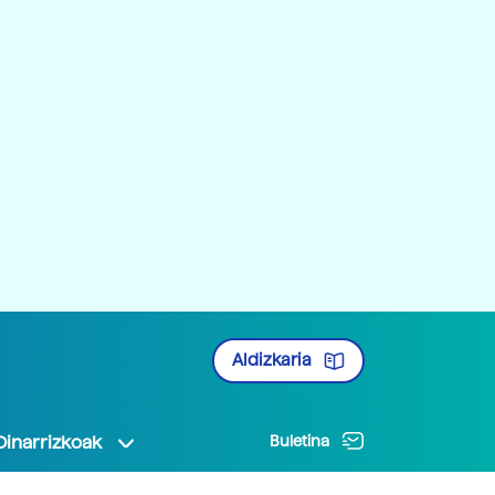
Aldizkaria
Oinarrizkoak
Buletina