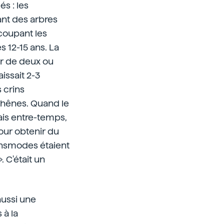
s : les
tant des arbres
 coupant les
 12-15 ans. La
ur de deux ou
aissait 2-3
 crins
 chênes. Quand le
ais entre-temps,
our obtenir du
ansmodes étaient
 C'était un
aussi une
 à la