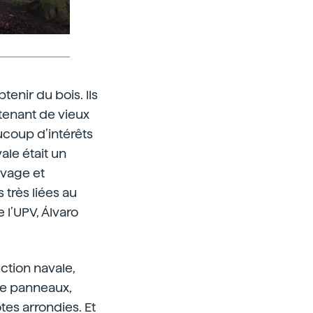
enir du bois. Ils
btenant de vieux
aucoup d’intérêts
ale était un
levage et
 très liées au
 l’UPV, Álvaro
uction navale,
 de panneaux,
tes arrondies. Et