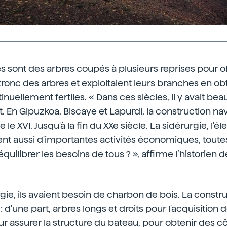
s sont des arbres coupés à plusieurs reprises pour obt
tronc des arbres et exploitaient leurs branches en o
nuellement fertiles. « Dans ces siècles, il y avait be
t. En Gipuzkoa, Biscaye et Lapurdi, la construction nav
 le XVI. Jusqu'à la fin du XXe siècle. La sidérurgie, l'é
ient aussi d'importantes activités économiques, toutes
ilibrer les besoins de tous ? », affirme l’historien de
rgie, ils avaient besoin de charbon de bois. La constr
e: d'une part, arbres longs et droits pour l'acquisition
ur assurer la structure du bateau, pour obtenir des cô