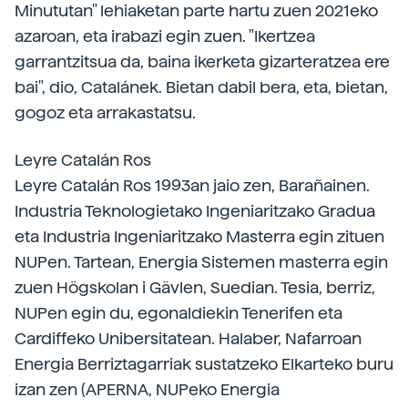
Minututan" lehiaketan parte hartu zuen 2021eko
azaroan, eta irabazi egin zuen. "Ikertzea
garrantzitsua da, baina ikerketa gizarteratzea ere
bai", dio, Catalánek. Bietan dabil bera, eta, bietan,
gogoz eta arrakastatsu.
Leyre Catalán Ros
Leyre Catalán Ros 1993an jaio zen, Barañainen.
Industria Teknologietako Ingeniaritzako Gradua
eta Industria Ingeniaritzako Masterra egin zituen
NUPen. Tartean, Energia Sistemen masterra egin
zuen
Högskolan i Gävlen, Suedian. Tesia, berriz,
NUPen egin du, egonaldiekin Tenerifen eta
Cardiffeko Unibersitatean. Halaber
, Nafarroan
Energia Berriztagarriak sustatzeko Elkarteko buru
izan zen (APERNA, NUPeko Energia