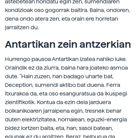
astebetean hondatu egin zen, sumendiaren
kondizioak oso gogorrak baitira. Baina, ondoren,
dena ondo atera zen, eta orain ere horretan
jarraitzen du.
Antartikan zein antzerkian
Hurrengo pausoa Antartikan izatea nahiko luke.
Oraindik ez da ziurra, baina hara joateko asmoa
dute. "Hain zuzen, han badago uharte bat,
Deception, sumendi aktibo bat duena. Ferra
itxurakoa da, eta oso esanguratsua da ikuspegi
zientifikotik. Kontua da ezin dela jarduera
bolkanikoaren jarraipena egin, tresnek behar
duten elektrizitatea, nornalean, eguzki-energia
bidez lortzen baita, eta, han, sasoi batean,
egunak ez du argitzen. Beraz, helburua da