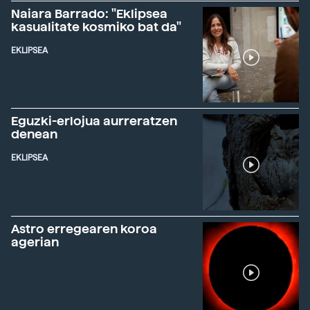
Naiara Barrado: "Eklipsea
kasualitate kosmiko bat da"
EKLIPSEA
Eguzki-erlojua aurreratzen
denean
EKLIPSEA
Astro erregearen koroa
agerian