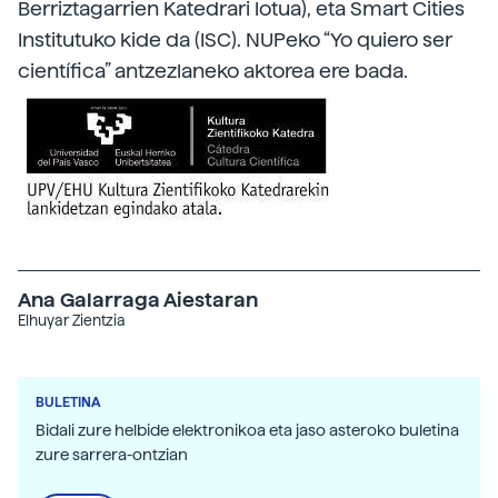
Berriztagarrien Katedrari lotua), eta Smart Cities
Institutuko kide da (ISC). NUPeko “Yo quiero ser
científica” antzezlaneko aktorea ere bada.
Ana Galarraga Aiestaran
Elhuyar Zientzia
BULETINA
Bidali zure helbide elektronikoa eta jaso asteroko buletina
zure sarrera-ontzian