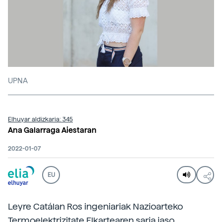
UPNA
Elhuyar aldizkaria: 345
Ana Galarraga Aiestaran
2022-01-07
EU
Leyre Catálan Ros ingeniariak Nazioarteko
Termoelektrizitate Elkartearen saria jaso