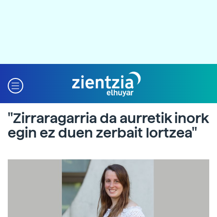
"Zirraragarria da aurretik inork
egin ez duen zerbait lortzea"