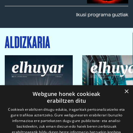
Ikusi programa guztiak
ALDIZKARIA
×
Webgune honek cookieak
erabiltzen ditu
Cookieak erabiltzen ditugu edukia, iragarkiak pertsonalizatzeko eta
gure trafikoa aztertzeko. Gure webgunearen erabilerari buruzko
informazioa ere partekatzen dugu gure publizitate- eta analisi-
bazkideekin, zuk eman diezun edo haiek beren zerbitzuak
erabiltzeagatik bildu duten beste informazio batzuekin konbina