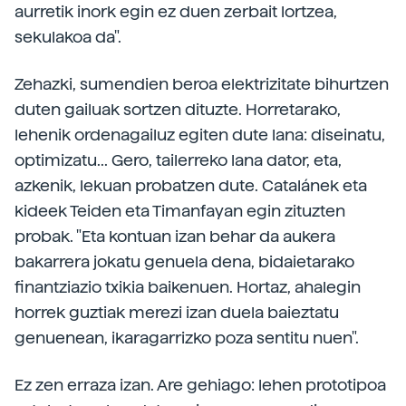
aurretik inork egin ez duen zerbait lortzea,
sekulakoa da".
Zehazki, sumendien beroa elektrizitate bihurtzen
duten gailuak sortzen dituzte. Horretarako,
lehenik ordenagailuz egiten dute lana: diseinatu,
optimizatu... Gero, tailerreko lana dator, eta,
azkenik, lekuan probatzen dute. Catalánek eta
kideek Teiden eta Timanfayan egin zituzten
probak. "Eta kontuan izan behar da aukera
bakarrera jokatu genuela dena, bidaietarako
finantziazio txikia baikenuen. Hortaz, ahalegin
horrek guztiak merezi izan duela baieztatu
genuenean, ikaragarrizko poza sentitu nuen".
Ez zen erraza izan. Are gehiago: lehen prototipoa