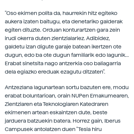
"Oso ekimen polita da, haurrekin hitz egiteko
aukera izaten baitugu, eta denetariko galderak
egiten dituzte. Orduan konturartzen gara zein
irudi okerra duten zientzialariez. Adibidez,
galdetu izan digute garaje batean ikertzen ote
dugun, edo ba ote dugun familiarik edo lagunik...
Erabat sinetsita nago antzerkia oso baliagarria
dela egiazko ereduak ezagutu ditzaten".
Antzezlana lagunartean sortu bazuten ere, modu
erabat boluntarioan, orain NUPen Emakumearen,
Zientziaren eta Teknologiaren Katedraren
ekimenen artean eskaintzen dute, beste
jarduera batzuekin batera. Horrez gain, Iberus
Campusek antolatzen duen "Tesia hiru