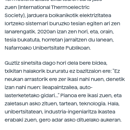
zuen (International Thermoelectric
Society), jarduera bolkanikotik elektrizitatea
lortzeko sistemari buruzko tesian egiten ari zen
lanarengatik. 2020an izan zen hori, eta, orain,
tesia bukatuta, horretan jarraitzen du lanean,
Nafarroako Unibertsitate Publikoan.
Guztiz sinetsita dago hori dela bere bidea,
txikitan halakorik bururatu ez bazitzaion ere: "Ez
neukan arrastorik ere zer ikasi nahi nuen, denetik
izan nahi nuen: ileapaintzailea, auto-
lasterketetako gidari..." Pianoa ere ikasi zuen, eta
zaletasun asko zituen, tartean, teknologia. Hala,
unibertsitatean, industria-ingeniaritza ikastea
erabaki zuen, gero adar asko dituelako aukeran.