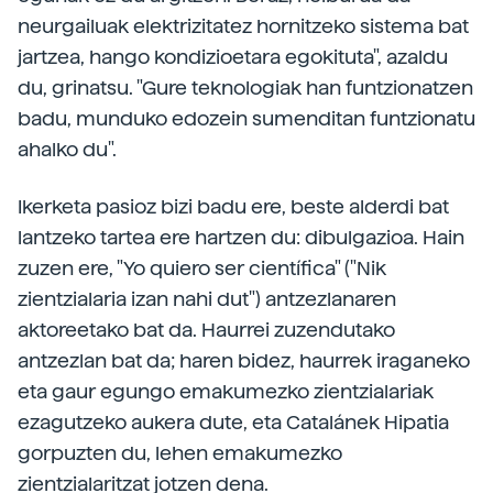
neurgailuak elektrizitatez hornitzeko sistema bat
jartzea, hango kondizioetara egokituta", azaldu
du, grinatsu. "Gure teknologiak han funtzionatzen
badu, munduko edozein sumenditan funtzionatu
ahalko du".
Ikerketa pasioz bizi badu ere, beste alderdi bat
lantzeko tartea ere hartzen du: dibulgazioa. Hain
zuzen ere, "Yo quiero ser científica" ("Nik
zientzialaria izan nahi dut") antzezlanaren
aktoreetako bat da. Haurrei zuzendutako
antzezlan bat da; haren bidez, haurrek iraganeko
eta gaur egungo emakumezko zientzialariak
ezagutzeko aukera dute, eta Catalánek Hipatia
gorpuzten du, lehen emakumezko
zientzialaritzat jotzen dena.