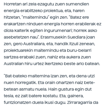
Horretan ari zela ezagutu zuen sumendien
energia erabiltzeko proiektua, eta, haren
hitzetan, "maitemindu" egin zen. "Batez ere
erakartzen ninduen energia horren erabilerak ez
diola kalterik egiten ingurumenari; horrek asko
asebetetzen nau". Erasmusekin Suediara joan
zen, gero Australiara, eta, handik itzuli zenean,
proiektuarekin maitemindu eta buru-belarri
sartzea erabaki zuen, nahiz eta aukera zuen
Australian hiru urtez ikertzeko beste arlo batean.
"Bat-bateko maitemina izan zen, eta dena utzi
nuen horregatik. Eta orain ohartzen naiz bete-
betean asmatu nuela. Hain gustura egin dut
tesia, ez zait batere kostatu. Eta, gainera,
funtzionatzen duela ikusi dugu. Zirraragarria da