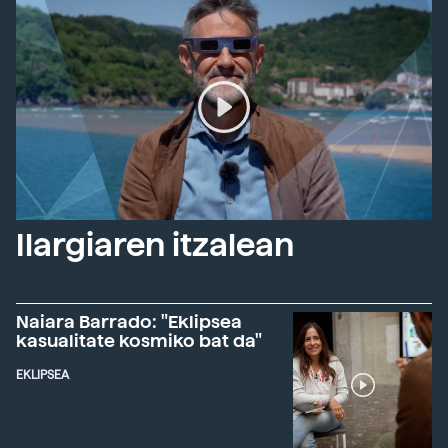
Ilargiaren itzalean
Naiara Barrado: "Eklipsea
kasualitate kosmiko bat da"
EKLIPSEA