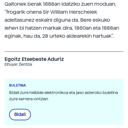
Galtonek berak 1888an idatziko zuen moduan,
"frogarik onena Sir William Herschelek
adeitasunez eskaini diguna da. Bere eskuko
lehen bi hatzen markak dira, 1860an eta 1888an
eginak, hau da, 28 urteko aldearekin hartuak".
Egoitz Etxebeste Aduriz
Elhuyar Zientzia
BULETINA
Bidali zure helbide elektronikoa eta jaso asteroko buletina
zure sarrera-ontzian
Bidali