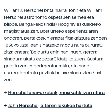
William J. Herschel britainiarra, John eta William
Herschel astronomo ospetsuen semea eta
biloba, Bengal-eko (India) Hooghly eskualdeko
magistratua zen. Bost urteko esperientziaren
ondoren, bertakoekin erabat fidakaiztuta zegoen
1858ko uztailean sinatzeko modu hura bururatu
zitzaionean: "Beldurtu egin nahi nuen, gerora
sinadura ukatu ez zezan", idatziko zuen. Gustura
gelditu zen esperimentuarekin, eta handik
aurrera kontratu guztiak halaxe sinarazten hasi
zen.
-->
Herschel anai-arrebak, musikatik izarretara
-->
John Herschel, aitaren lekukoa hartuta