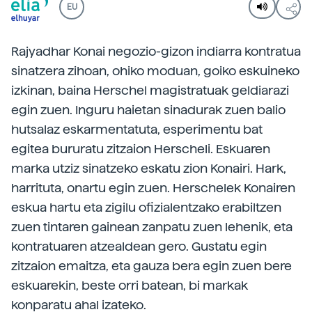
EU
Rajyadhar Konai negozio-gizon indiarra kontratua
sinatzera zihoan, ohiko moduan, goiko eskuineko
izkinan, baina Herschel magistratuak geldiarazi
egin zuen. Inguru haietan sinadurak zuen balio
hutsalaz eskarmentatuta, esperimentu bat
egitea bururatu zitzaion Herscheli. Eskuaren
marka utziz sinatzeko eskatu zion Konairi. Hark,
harrituta, onartu egin zuen. Herschelek Konairen
eskua hartu eta zigilu ofizialentzako erabiltzen
zuen tintaren gainean zanpatu zuen lehenik, eta
kontratuaren atzealdean gero. Gustatu egin
zitzaion emaitza, eta gauza bera egin zuen bere
eskuarekin, beste orri batean, bi markak
konparatu ahal izateko.