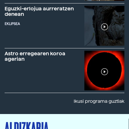
Eguzki-erlojua aurreratzen
denean
EKLIPSEA
Astro erregearen koroa
agerian
Ikusi programa guztiak
ALDIZKARIA