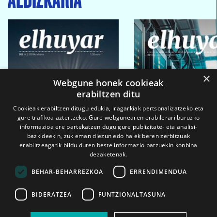
×
Webgune honek cookieak
erabiltzen ditu
Cookieak erabiltzen ditugu edukia, iragarkiak pertsonalizatzeko eta
gure trafikoa aztertzeko. Gure webgunearen erabilerari buruzko
informazioa ere partekatzen dugu gure publizitate- eta analisi-
bazkideekin, zuk eman diezun edo haiek beren zerbitzuak
erabiltzeagatik bildu duten beste informazio batzuekin konbina
dezaketenak.
BEHAR-BEHARREZKOA
ERRENDIMENDUA
BIDERATZEA
FUNTZIONALTASUNA
2026ko eka. 1a
2026ko mar. 1a