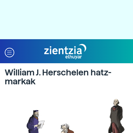
William J. Herschelen hatz-
markak