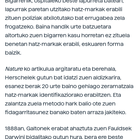
Bigarrenik, ospitaleko beste lapurreta batean,
lapurrak paretan utzitako hatz-markak erabili
zituen poliziak atxilotutako bat errugabea zela
frogatzeko. Baina handik urte batzuetara
aitortuko zuen bigarren kasu horretan ez zituela
benetan hatz-markak erabili, eskuaren forma
baizik.
Nature
ko artikulua argitaratu eta berehala,
Herschelek gutun bat idatzi zuen aldizkarira,
esanez berak 20 urte baino gehiago zeramatzala
hatz-markak identifikaziorako erabiltzen. Eta
zalantza zuela metodo hark balio ote zuen
fidagarritasunez banako baten arraza jakiteko.
1888an, Galtonek erabat ahaztuta zuen Fauldsek
Darwini bidalitako gutun hura, bera ere beste