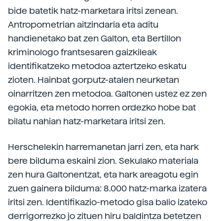
bide batetik hatz-marketara iritsi zenean.
Antropometrian aitzindaria eta aditu
handienetako bat zen Galton, eta Bertillon
kriminologo frantsesaren gaizkileak
identifikatzeko metodoa aztertzeko eskatu
zioten. Hainbat gorputz-atalen neurketan
oinarritzen zen metodoa. Galtonen ustez ez zen
egokia, eta metodo horren ordezko hobe bat
bilatu nahian hatz-marketara iritsi zen.
Herschelekin harremanetan jarri zen, eta hark
bere bilduma eskaini zion. Sekulako materiala
zen hura Galtonentzat, eta hark areagotu egin
zuen gainera bilduma: 8.000 hatz-marka izatera
iritsi zen. Identifikazio-metodo gisa balio izateko
derrigorrezko jo zituen hiru baldintza betetzen