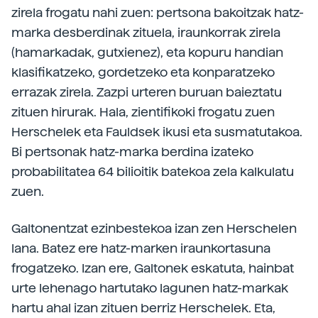
zirela frogatu nahi zuen: pertsona bakoitzak hatz-
marka desberdinak zituela, iraunkorrak zirela
(hamarkadak, gutxienez), eta kopuru handian
klasifikatzeko, gordetzeko eta konparatzeko
errazak zirela. Zazpi urteren buruan baieztatu
zituen hirurak. Hala, zientifikoki frogatu zuen
Herschelek eta Fauldsek ikusi eta susmatutakoa.
Bi pertsonak hatz-marka berdina izateko
probabilitatea 64 bilioitik batekoa zela kalkulatu
zuen.
Galtonentzat ezinbestekoa izan zen Herschelen
lana. Batez ere hatz-marken iraunkortasuna
frogatzeko. Izan ere, Galtonek eskatuta, hainbat
urte lehenago hartutako lagunen hatz-markak
hartu ahal izan zituen berriz Herschelek. Eta,