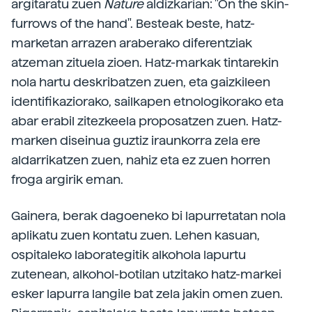
argitaratu zuen
Nature
aldizkarian: "On the skin-
furrows of the hand". Besteak beste, hatz-
marketan arrazen araberako diferentziak
atzeman zituela zioen. Hatz-markak tintarekin
nola hartu deskribatzen zuen, eta gaizkileen
identifikaziorako, sailkapen etnologikorako eta
abar erabil zitezkeela proposatzen zuen. Hatz-
marken diseinua guztiz iraunkorra zela ere
aldarrikatzen zuen, nahiz eta ez zuen horren
froga argirik eman.
Gainera, berak dagoeneko bi lapurretatan nola
aplikatu zuen kontatu zuen. Lehen kasuan,
ospitaleko laborategitik alkohola lapurtu
zutenean, alkohol-botilan utzitako hatz-markei
esker lapurra langile bat zela jakin omen zuen.