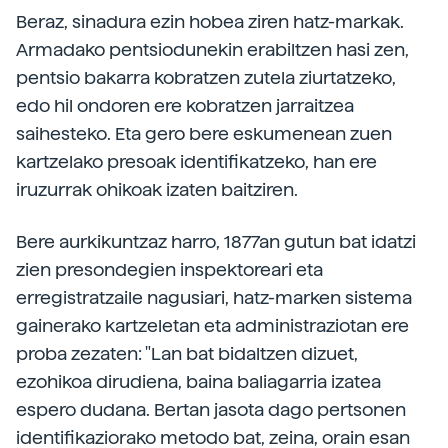
Beraz, sinadura ezin hobea ziren hatz-markak.
Armadako pentsiodunekin erabiltzen hasi zen,
pentsio bakarra kobratzen zutela ziurtatzeko,
edo hil ondoren ere kobratzen jarraitzea
saihesteko. Eta gero bere eskumenean zuen
kartzelako presoak identifikatzeko, han ere
iruzurrak ohikoak izaten baitziren.
Bere aurkikuntzaz harro, 1877an gutun bat idatzi
zien presondegien inspektoreari eta
erregistratzaile nagusiari, hatz-marken sistema
gainerako kartzeletan eta administraziotan ere
proba zezaten: "Lan bat bidaltzen dizuet,
ezohikoa dirudiena, baina baliagarria izatea
espero dudana. Bertan jasota dago pertsonen
identifikaziorako metodo bat, zeina, orain esan