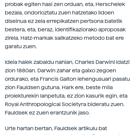
probak egiten hasi zen orduan, eta, Herschelek
bezala, ondorioztatu zuen hatzetako ildoen
diseinua ez zela errepikatzen pertsona batetik
bestera, eta, beraz, identifikaziorako aproposak
zirela. Hatz-markak sailkatzeko metodo bat ere
garatu zuen.
Ideia haiek zabaldu nahian, Charles Darwini idatzi
zion 1880an. Darwin zahar eta gaixo zegoen
ordurako, eta Francis Galton lehengusuari pasatu
zion Fauldsen gutuna. Hark ere, beste mila
proiekturekin lanpetuta, ez zion kasurik egin, eta
Royal Anthropological Societyra bideratu zuen.
Fauldsek ez zuen erantzunik jaso.
Urte hartan bertan, Fauldsek artikulu bat