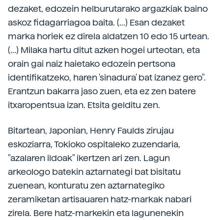
dezaket, edozein helburutarako argazkiak baino
askoz fidagarriagoa baita. (...) Esan dezaket
marka horiek ez direla aldatzen 10 edo 15 urtean.
(...) Milaka hartu ditut azken hogei urteotan, eta
orain gai naiz haietako edozein pertsona
identifikatzeko, haren 'sinadura' bat izanez gero".
Erantzun bakarra jaso zuen, eta ez zen batere
itxaropentsua izan. Etsita gelditu zen.
Bitartean, Japonian, Henry Faulds zirujau
eskoziarra, Tokioko ospitaleko zuzendaria,
"azalaren ildoak" ikertzen ari zen. Lagun
arkeologo batekin aztarnategi bat bisitatu
zuenean, konturatu zen aztarnategiko
zeramiketan artisauaren hatz-markak nabari
zirela. Bere hatz-markekin eta lagunenekin