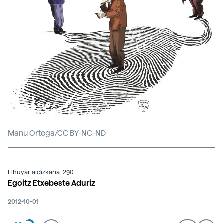
Manu Ortega/CC BY-NC-ND
Elhuyar aldizkaria: 290
Egoitz Etxebeste Aduriz
2012-10-01