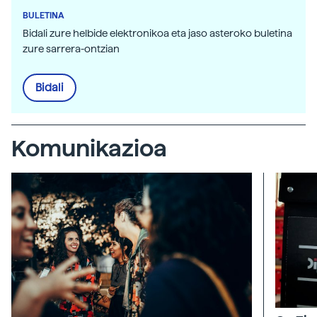
BULETINA
Bidali zure helbide elektronikoa eta jaso asteroko buletina
zure sarrera-ontzian
Bidali
Komunikazioa