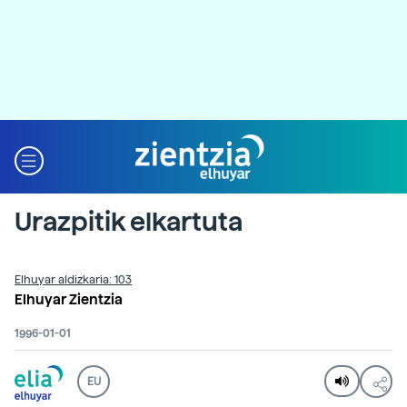
Urazpitik elkartuta
Elhuyar aldizkaria: 103
Elhuyar Zientzia
1996-01-01
EU