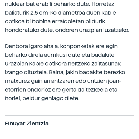
nuklear bat erabili beharko dute. Horretaz
baliaturik 2,5 cm-ko diametroa duen kable
optikoa bi bobina erraldoietan bildurik
hondoratuko dute, ondoren urazpian luzatzeko.
Denbora igaro ahala, konponketak ere egin
beharko direla aurrikusi dute eta badakite
urazpian kable optikora heltzeko zailtasunak
izango dituztela. Baina, jakin badakite berezko
matxurez gain arrantzaren edo untzien joan-
etorrien ondorioz ere gerta daitezkeela eta
horiei, beldur gehiago diete.
Elhuyar Zientzia