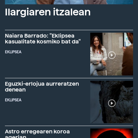
Ilargiaren itzalean
Naiara Barrado: "Eklipsea
kasualitate kosmiko bat da"
EKLIPSEA
Eguzki-erlojua aurreratzen
denean
EKLIPSEA
Astro erregearen koroa
agerian