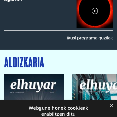
Ikusi programa guztiak
ALDIZKARIA
×
Webgune honek cookieak
erabiltzen ditu