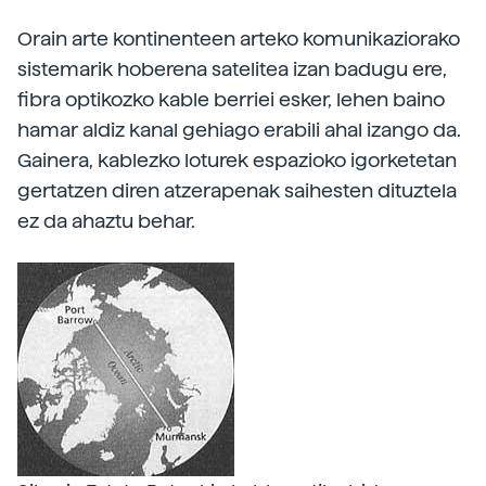
Orain arte kontinenteen arteko komunikaziorako
sistemarik hoberena satelitea izan badugu ere,
fibra optikozko kable berriei esker, lehen baino
hamar aldiz kanal gehiago erabili ahal izango da.
Gainera, kablezko loturek espazioko igorketetan
gertatzen diren atzerapenak saihesten dituztela
ez da ahaztu behar.