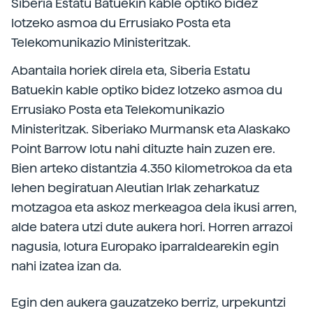
Siberia Estatu Batuekin kable optiko bidez
lotzeko asmoa du Errusiako Posta eta
Telekomunikazio Ministeritzak.
Abantaila horiek direla eta, Siberia Estatu
Batuekin kable optiko bidez lotzeko asmoa du
Errusiako Posta eta Telekomunikazio
Ministeritzak. Siberiako Murmansk eta Alaskako
Point Barrow lotu nahi dituzte hain zuzen ere.
Bien arteko distantzia 4.350 kilometrokoa da eta
lehen begiratuan Aleutian Irlak zeharkatuz
motzagoa eta askoz merkeagoa dela ikusi arren,
alde batera utzi dute aukera hori. Horren arrazoi
nagusia, lotura Europako iparraldearekin egin
nahi izatea izan da.
Egin den aukera gauzatzeko berriz, urpekuntzi