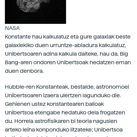
NASA
Konstante hau kalkulatuz eta gure galaxiak beste
galaxiekiko duen urruntze-abiadura kalkulatuz,
Unibertsoaren adina kalkula daiteke, hau da, Big
Bang-aren ondoren Unibertsoak hedatzen eman
duen denbora.
Hubble-ren Konstanteak, bestalde, astronomoei
Unibertsoaren izaera ulertzen lagunduko die.
Gehienen ustez konstantearen balioak
Unibertsoa etengabe hedatuko dela frogatzen
du. Horrela astrofisikaren bi teoria nagusien
arteko leiha konponduko litzateke; Unibertsoa