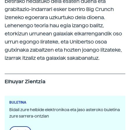
betirako hedatuko dela esaten duena eta
grabitazio-indarrari esker berriro Big Crunch
izeneko egoerara uzkurtuko dela dioena.
Lehenengo teoria hau egia izango balitz,
etorkizun urrunean galaxiak elkarrengandik oso
urrun egongo lirateke, eta Unibertso osoa
gutxinaka zabaltzen eta hozten joango litzateke,
izarrak itzaliz eta galaxiak sakabanatuz.
Elhuyar Zientzia
BULETINA
Bidali zure helbide elektronikoa eta jaso asteroko buletina
zure sarrera-ontzian