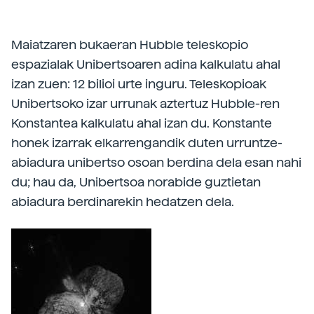
Maiatzaren bukaeran Hubble teleskopio
espazialak Unibertsoaren adina kalkulatu ahal
izan zuen: 12 bilioi urte inguru. Teleskopioak
Unibertsoko izar urrunak aztertuz Hubble-ren
Konstantea kalkulatu ahal izan du. Konstante
honek izarrak elkarrengandik duten urruntze-
abiadura unibertso osoan berdina dela esan nahi
du; hau da, Unibertsoa norabide guztietan
abiadura berdinarekin hedatzen dela.