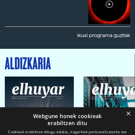
Ikusi programa guztiak
ALDIZKARIA
×
Webgune honek cookieak
erabiltzen ditu
Cookieak erabiltzen ditugu edukia, iragarkiak pertsonalizatzeko eta