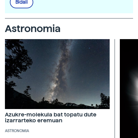
Bidali
Astronomia
Azukre-molekula bat topatu dute
izarrarteko eremuan
ASTRONOMIA