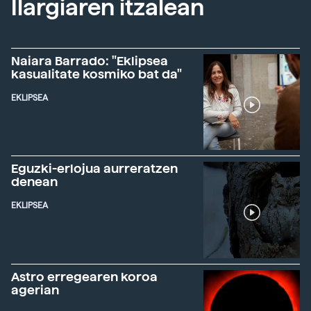
Ilargiaren itzalean
Naiara Barrado: "Eklipsea
kasualitate kosmiko bat da"
EKLIPSEA
Eguzki-erlojua aurreratzen
denean
EKLIPSEA
Astro erregearen koroa
agerian