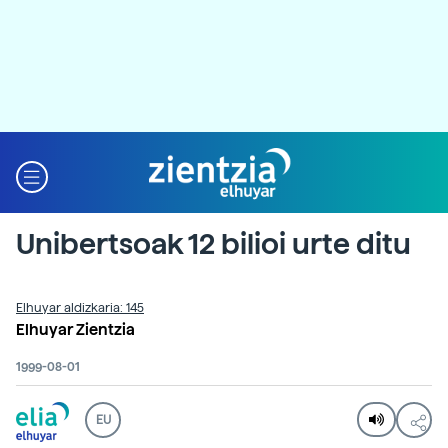
Unibertsoak 12 bilioi urte ditu
Elhuyar aldizkaria: 145
Elhuyar Zientzia
1999-08-01
EU