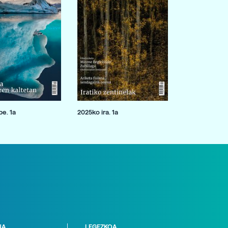
e. 1a
2025ko ira. 1a
NA
LEGEZKOA