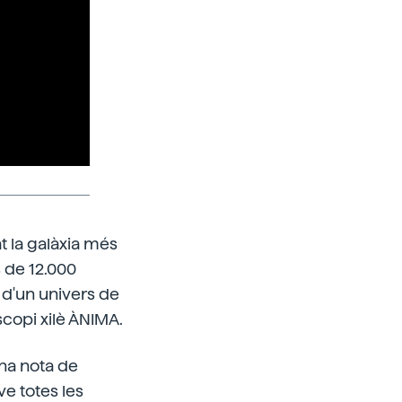
t la galàxia més
 de 12.000
a d'un univers de
escopi xilè ÀNIMA.
una nota de
e totes les