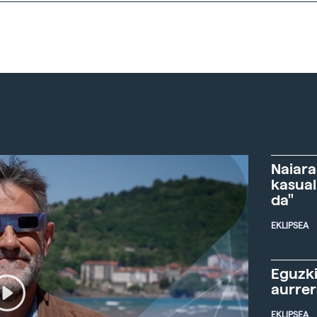
Naiara
kasual
da"
EKLIPSEA
Eguzki
aurre
EKLIPSEA