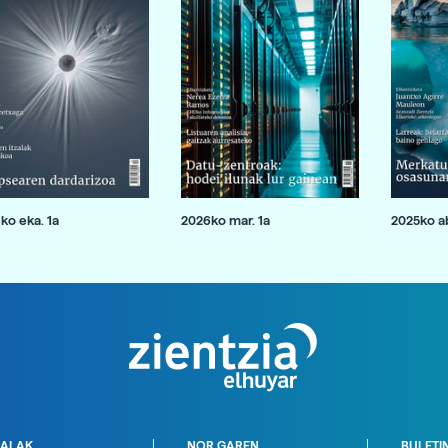
ko eka. 1a
2026ko mar. 1a
2025ko ab
ALAK
NOR GAREN
BULETI