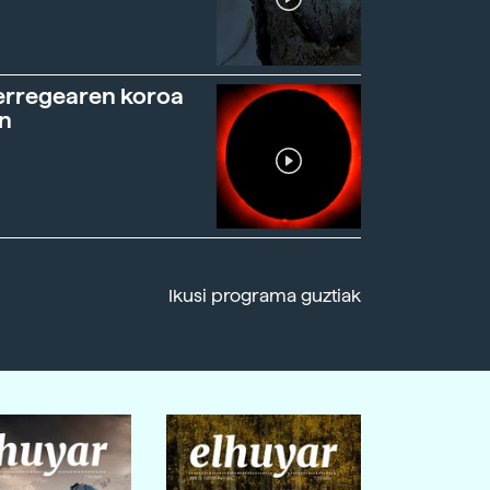
erregearen koroa
n
Ikusi programa guztiak