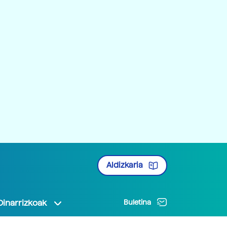
Aldizkaria
Oinarrizkoak
Buletina