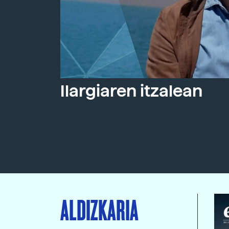
Ilargiaren itzalean
ALDIZKARIA