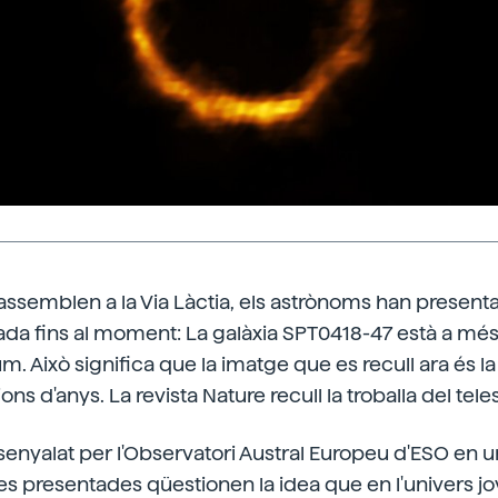
s'assemblen a la Via Làctia, els astrònoms han presenta
da fins al moment: La galàxia SPT0418-47 està a més
um. Això significa que la imatge que es recull ara és l
ns d'anys. La revista Nature recull la troballa del tel
senyalat per l'Observatori Austral Europeu d'ESO en 
s presentades qüestionen la idea que en l'univers jov