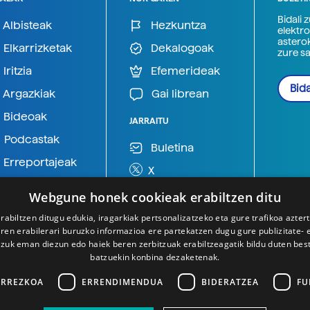
Bidali 
Albisteak
Hezkuntza
elektro
astero
Elkarrizketak
Dekalogoak
zure s
Iritzia
Efemerideak
Bida
Argazkiak
Gai librean
Bideoak
JARRAITU
Podcastak
Buletina
Erreportajeak
X
BlueSky
Webgune honek cookieak erabiltzen ditu
Mastodon
rabiltzen ditugu edukia, iragarkiak pertsonalizatzeko eta gure trafikoa azter
en erabilerari buruzko informazioa ere partekatzen dugu gure publizitate- et
Telegram
 zuk eman diezun edo haiek beren zerbitzuak erabiltzeagatik bildu duten bes
batzuekin konbina dezaketenak.
ARREZKOA
ERRENDIMENDUA
BIDERATZEA
FU