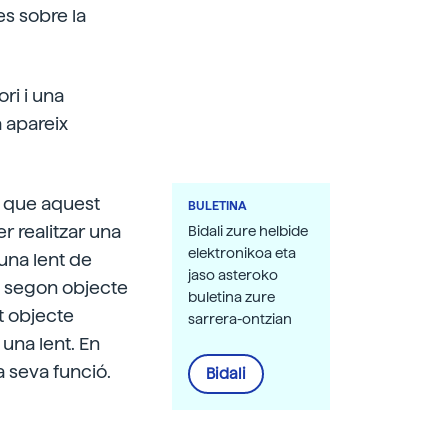
es sobre la
ri i una
a apareix
e que aquest
BULETINA
r realitzar una
Bidali zure helbide
elektronikoa eta
una lent de
jaso asteroko
un segon objecte
buletina zure
st objecte
sarrera-ontzian
 una lent. En
a seva funció.
Bidali