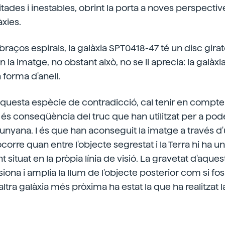
tades i inestables, obrint la porta a noves perspectiv
xies.
braços espirals, la galàxia SPT0418-47 té un disc girato
 la imatge, no obstant això, no se li aprecia: la galàxi
 forma d'anell.
aquesta espècie de contradicció, cal tenir en compt
és conseqüència del truc que han utilitzat per a pode
lunyana. I és que han aconseguit la imatge a través d'
ocorre quan entre l'objecte segrestat i la Terra hi ha 
 situat en la pròpia línia de visió. La gravetat d'aque
iona i amplia la llum de l'objecte posterior com si fos
ltra galàxia més pròxima ha estat la que ha realitzat l