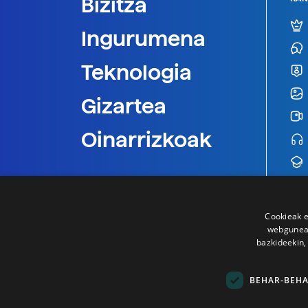
Bizitza
Ingurumena
Teknologia
Gizartea
Oinarrizkoak
Cookieak e
webgunear
bazkideekin,
BEHAR-BEH