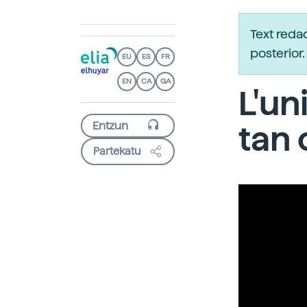
Text reda
posterio
EU
ES
FR
EN
CA
GA
L'un
tan 
Partekatu