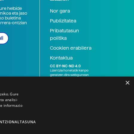
zure helbide
Nor gara
nikoa eta jaso
ko buletina
Publizitatea
arrera-ontzian
Pribatutasun
politika
li
Cookien erabilera
Kontaktua
CC BY-NC-ND 4.0
Lizentzia honetatik kanpo
geratzen dira webgunean
argitaratutako baliabide
×
grafikoak (argazki eta
ilustrazioak), baita Elhuyar ez
den bestelako erakunde eta
tzeko. Gure
norbanakoek idatzitakoak
a analisi-
ere. Kanpo-esteken bidez
te informazio
emandako edukiak esteka
horietan agertzen den
lizentziapean daude,
gehienetan copyright-a
NTZIONALTASUNA