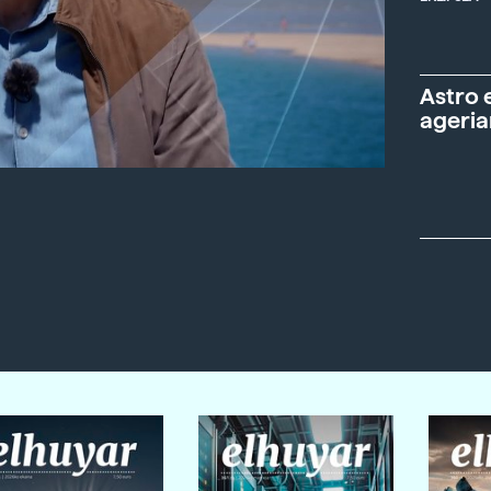
Astro 
ageria