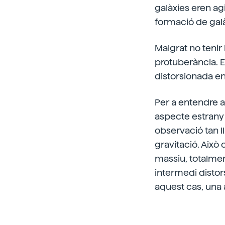
galàxies eren agi
formació de galà
Malgrat no tenir 
protuberància. En
distorsionada en
Per a entendre 
aspecte estrany 
observació tan l
gravitació. Això 
massiu, totalment
intermedi distors
aquest cas, una a