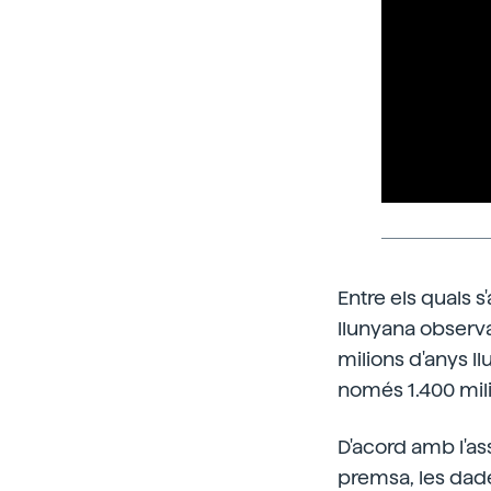
Entre els quals 
llunyana observa
milions d'anys ll
només 1.400 milio
D'acord amb l'as
premsa, les dade