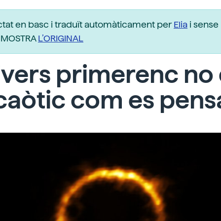
ctat en basc i traduït automàticament per
Elia
i sense 
r. MOSTRA
L’ORIGINAL
ivers primerenc no
caòtic com es pens