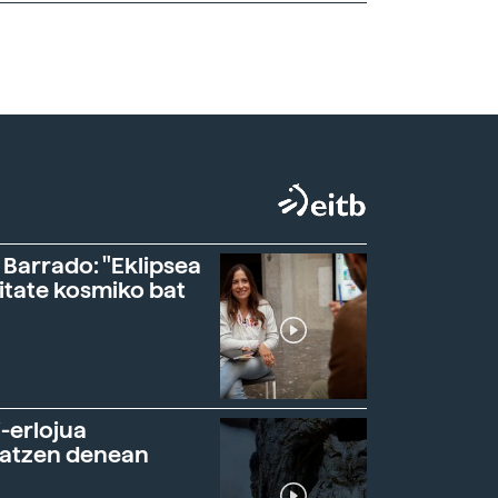
 Barrado: "Eklipsea
itate kosmiko bat
-erlojua
ratzen denean