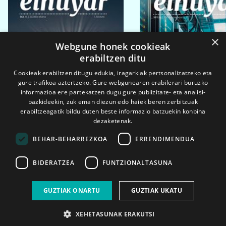
×
Webgune honek cookieak
erabiltzen ditu
Cookieak erabiltzen ditugu edukia, iragarkiak pertsonalizatzeko eta
gure trafikoa aztertzeko. Gure webgunearen erabilerari buruzko
informazioa ere partekatzen dugu gure publizitate- eta analisi-
bazkideekin, zuk eman diezun edo haiek beren zerbitzuak
erabiltzeagatik bildu duten beste informazio batzuekin konbina
dezaketenak.
BEHAR-BEHARREZKOA
ERRENDIMENDUA
BIDERATZEA
FUNTZIONALTASUNA
2026ko eka. 1a
2026ko mar. 1a
GUZTIAK ONARTU
GUZTIAK UKATU
XEHETASUNAK ERAKUTSI