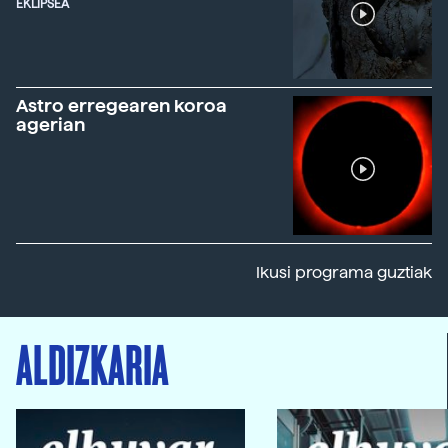
EKLIPSEA
Astro erregearen koroa
agerian
Ikusi programa guztiak
ALDIZKARIA