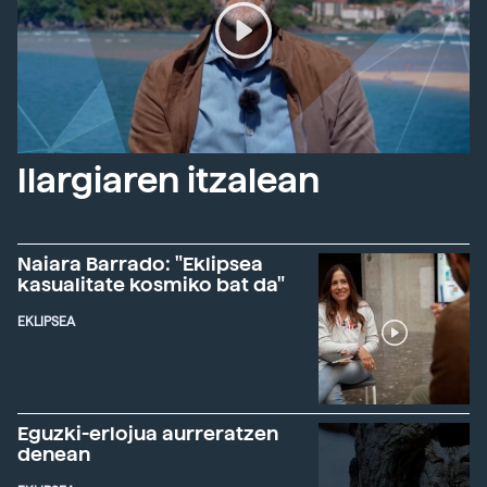
Ilargiaren itzalean
Naiara Barrado: "Eklipsea
kasualitate kosmiko bat da"
EKLIPSEA
Eguzki-erlojua aurreratzen
denean