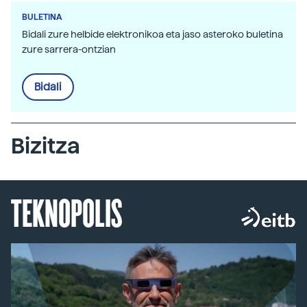
BULETINA
Bidali zure helbide elektronikoa eta jaso asteroko buletina
zure sarrera-ontzian
Bidali
Bizitza
TEKNOPOLIS