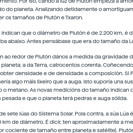
mento. Por iso, cando a luz de Plutón empeza a amo
do do planeta. Analizando detidamente o amortiguami
 os tamaños de Plutón e Txaron.
indican que o diámetro de Plutón é de 2.200 km, é di
riba abaixo. Antes pensábase que era do tamaño da L
on ao redor de Plutón dános a medida da gravidade d
 planeta; a da Terra, catrocentos corenta. Coñecend
bter densidade e de densidade a composición. Si P
ería algo máis lixeiro que a auga. Isto suporía una su
o metano. As novas medicións do tamaño indican q
 pesada e que o planeta terá pedras e auga sólida.
e sete lúas do Sistema Solar. Pola contra, a súa Lúa 
0 km de diámetro. É dicir, ten aproximadamente a 
or cociente de tamaño entre planeta e satélite). Plutó