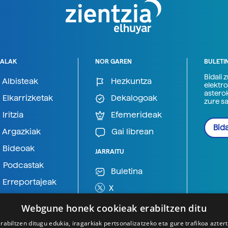
ALAK
NOR GAREN
BULETI
Bidali 
Albisteak
Hezkuntza
elektro
astero
Elkarrizketak
Dekalogoak
zure s
Iritzia
Efemerideak
Bida
Argazkiak
Gai librean
Bideoak
JARRAITU
Podcastak
Buletina
Erreportajeak
X
BlueSky
Webgune honek cookieak erabiltzen ditu
Mastodon
rabiltzen ditugu edukia, iragarkiak pertsonalizatzeko eta gure trafikoa azter