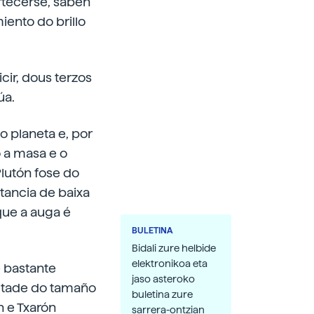
rtecerse, saben
ento do brillo
cir, dous terzos
úa.
o planeta e, por
o a masa e o
lutón fose do
stancia de baixa
ue a auga é
BULETINA
Bidali zure helbide
elektronikoa eta
é bastante
jaso asteroko
metade do tamaño
buletina zure
n e Txarón
sarrera-ontzian