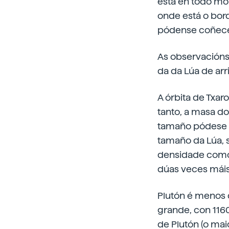
está en todo mo
onde está o bor
pódense coñecer
As observacións 
da da Lúa de ar
A órbita de Txar
tanto, a masa do
tamaño pódese o
tamaño da Lúa, s
densidade como 
dúas veces máis
Plutón é menos d
grande, con 116
de Plutón (o mai