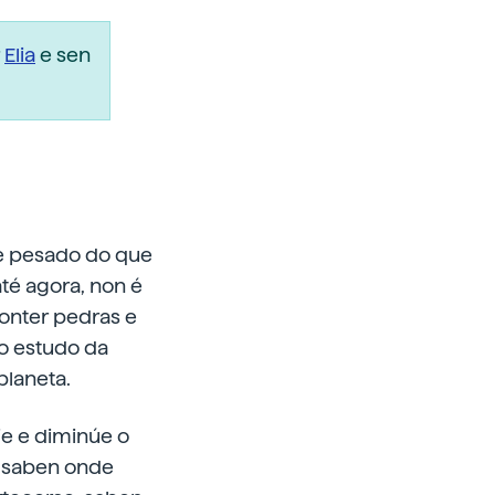
r
Elia
e sen
 e pesado do que
té agora, non é
onter pedras e
 o estudo da
planeta.
ie e diminúe o
e saben onde