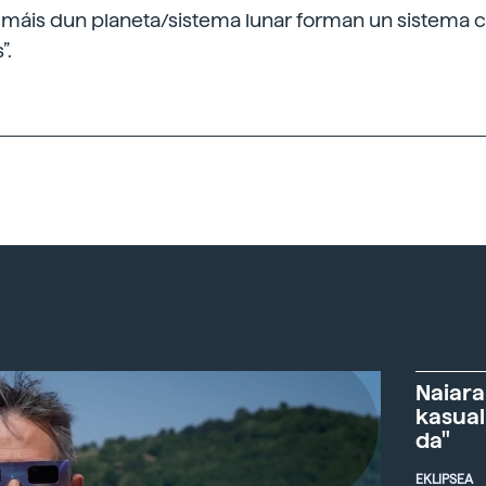
 máis dun planeta/sistema lunar forman un sistema
”.
Naiara
kasual
da"
EKLIPSEA