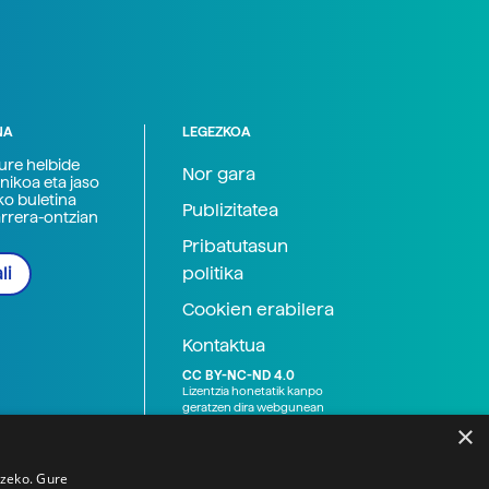
NA
LEGEZKOA
zure helbide
Nor gara
nikoa eta jaso
ko buletina
Publizitatea
arrera-ontzian
Pribatutasun
politika
li
Cookien erabilera
Kontaktua
CC BY-NC-ND 4.0
Lizentzia honetatik kanpo
geratzen dira webgunean
argitaratutako baliabide
×
grafikoak (argazki eta
ilustrazioak), baita Elhuyar ez
den bestelako erakunde eta
tzeko. Gure