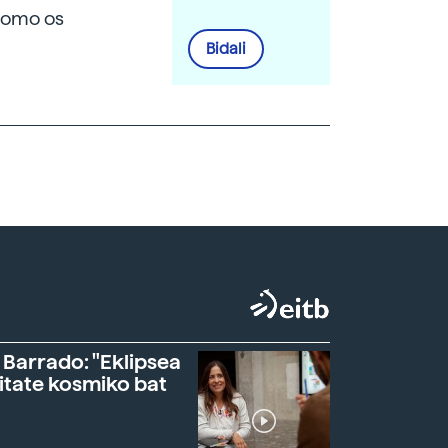
 como os
Bidali
 Barrado: "Eklipsea
itate kosmiko bat