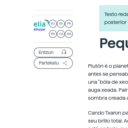
Texto re
posterior 
EU
ES
FR
EN
CA
GA
Peq
Partekatu
Plutón é o plan
antes se pensaba
una "bóla de xe
auga xeada. Pair
sombra creada ao
Cando Txaron pas
seu brillo total