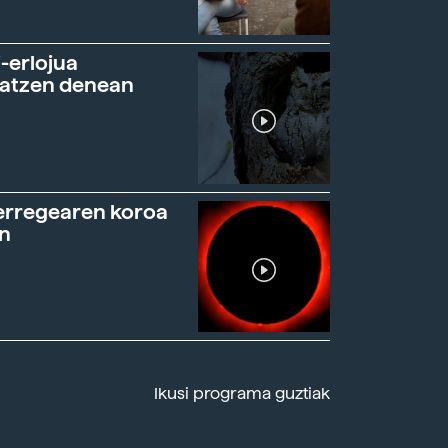
-erlojua
ratzen denean
erregearen koroa
n
Ikusi programa guztiak