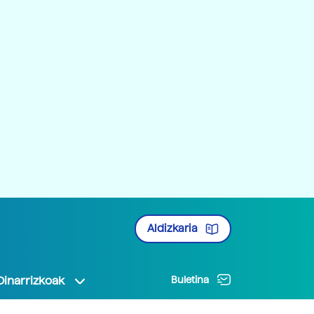
Aldizkaria
Oinarrizkoak
Buletina