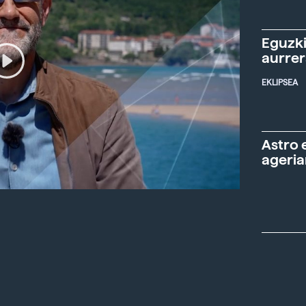
Eguzki
aurre
EKLIPSEA
Astro 
ageria