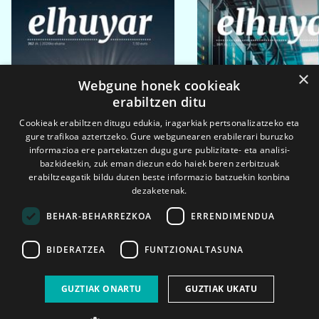
×
Webgune honek cookieak
erabiltzen ditu
Cookieak erabiltzen ditugu edukia, iragarkiak pertsonalizatzeko eta
gure trafikoa aztertzeko. Gure webgunearen erabilerari buruzko
informazioa ere partekatzen dugu gure publizitate- eta analisi-
bazkideekin, zuk eman diezun edo haiek beren zerbitzuak
erabiltzeagatik bildu duten beste informazio batzuekin konbina
dezaketenak.
BEHAR-BEHARREZKOA
ERRENDIMENDUA
BIDERATZEA
FUNTZIONALTASUNA
2026ko eka. 1a
2026ko mar. 1a
GUZTIAK ONARTU
GUZTIAK UKATU