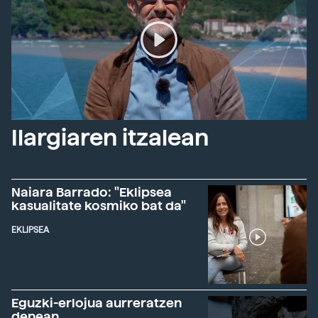
Ilargiaren itzalean
Naiara Barrado: "Eklipsea
kasualitate kosmiko bat da"
EKLIPSEA
Eguzki-erlojua aurreratzen
denean