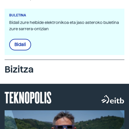
BULETINA
Bidali zure helbide elektronikoa eta jaso asteroko buletina
zure sarrera-ontzian
Bidali
Bizitza
TEKNOPOLIS