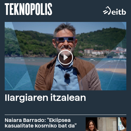
TEKNOPOLIS
Ilargiaren itzalean
Naiara Barrado: "Eklipsea
kasualitate kosmiko bat da"