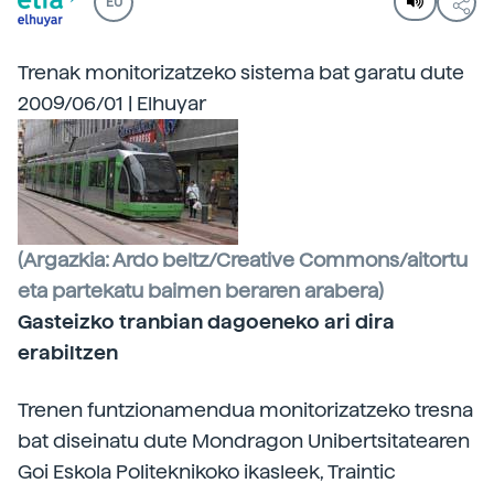
EU
Trenak monitorizatzeko sistema bat garatu dute
2009/06/01 | Elhuyar
(Argazkia: Ardo beltz/Creative Commons/aitortu
eta partekatu baimen beraren arabera)
Gasteizko tranbian dagoeneko ari dira
erabiltzen
Trenen funtzionamendua monitorizatzeko tresna
bat diseinatu dute Mondragon Unibertsitatearen
Goi Eskola Politeknikoko ikasleek, Traintic