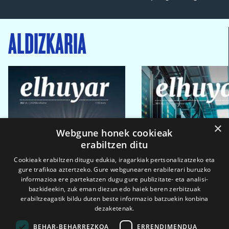
ALDIZKARIA
×
Webgune honek cookieak
erabiltzen ditu
Cookieak erabiltzen ditugu edukia, iragarkiak pertsonalizatzeko eta
gure trafikoa aztertzeko. Gure webgunearen erabilerari buruzko
informazioa ere partekatzen dugu gure publizitate- eta analisi-
bazkideekin, zuk eman diezun edo haiek beren zerbitzuak
erabiltzeagatik bildu duten beste informazio batzuekin konbina
dezaketenak.
BEHAR-BEHARREZKOA
ERRENDIMENDUA