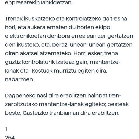
enpresarekin lankidetzan.
Trenak ikuskatzeko eta kontrolatzeko da tresna
hori, eta aukera ematen du horien ekipo
elektronikoetan denbora errealean zer gertatzen
den ikusteko, eta, beraz, unean-unean gertatzen
diren akatsei atzemateko. Horri esker, trena
guztiz kontrolaturik izateaz gain, mantentze-
lanak eta -kostuak murriztu egiten dira,
nabarmen.
Dagoeneko hasi dira erabiltzen hainbat tren-
zerbitzutako mantentze-lanak egiteko; besteak
beste, Gasteizko tranbian ari dira erabiltzen.
1
254