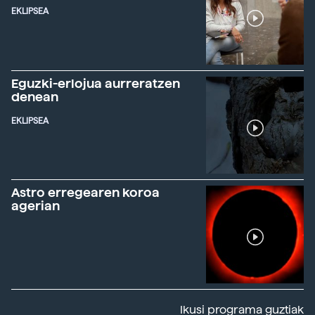
EKLIPSEA
Eguzki-erlojua aurreratzen
denean
EKLIPSEA
Astro erregearen koroa
agerian
Ikusi programa guztiak