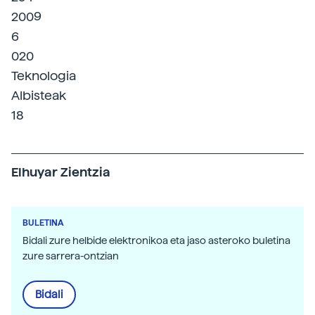
2009
6
020
Teknologia
Albisteak
18
Elhuyar Zientzia
BULETINA
Bidali zure helbide elektronikoa eta jaso asteroko buletina
zure sarrera-ontzian
Bidali