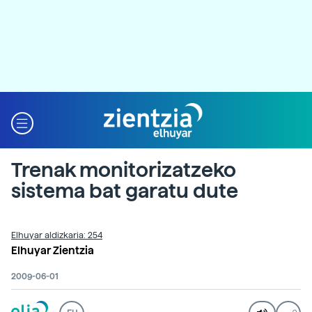
Trenak monitorizatzeko
sistema bat garatu dute
Elhuyar aldizkaria: 254
Elhuyar Zientzia
2009-06-01