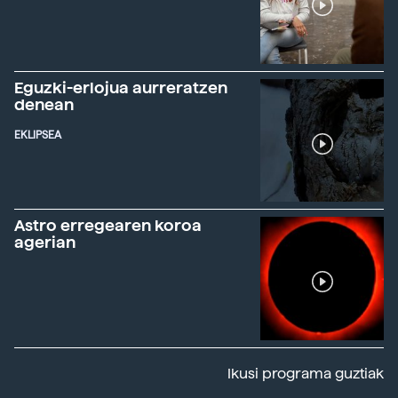
Eguzki-erlojua aurreratzen
denean
EKLIPSEA
Astro erregearen koroa
agerian
Ikusi programa guztiak