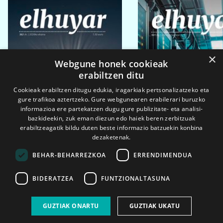
×
Webgune honek cookieak
erabiltzen ditu
Cookieak erabiltzen ditugu edukia, iragarkiak pertsonalizatzeko eta
gure trafikoa aztertzeko. Gure webgunearen erabilerari buruzko
informazioa ere partekatzen dugu gure publizitate- eta analisi-
bazkideekin, zuk eman diezun edo haiek beren zerbitzuak
erabiltzeagatik bildu duten beste informazio batzuekin konbina
dezaketenak.
BEHAR-BEHARREZKOA
ERRENDIMENDUA
BIDERATZEA
FUNTZIONALTASUNA
2026ko eka. 1a
2026ko mar. 1a
GUZTIAK ONARTU
GUZTIAK UKATU