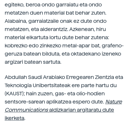
egiteko, beroa ondo garraiatu eta ondo
metatzen duen material bat behar zuten.
Alabaina, garraiatzaile onak ez dute ondo
metatzen, eta alderantziz. Azkenean, hiru
material elkartuta lortu dute behar zutena:
kobrezko edo zinkezko metal-apar bat, grafeno-
geruza batean bilduta, eta oktadekano izeneko
argizari batean sartuta.
Abdullah Saudi Arabiako Erregearen Zientzia eta
Teknologia Unibertsitateak ere parte hartu du
(KAUST); hain zuzen, gas- eta olio-hodien
sentsore-sarean aplikatzea espero dute.
Nature
Communications
aldizkarian argitaratu dute
ikerketa
.