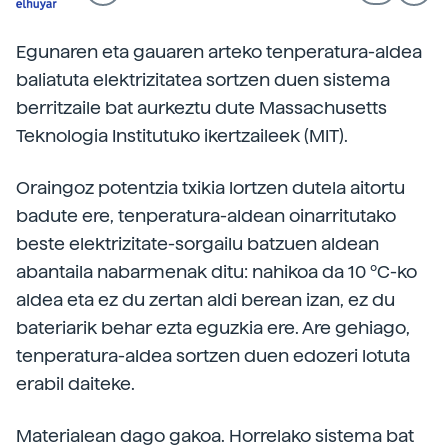
Egunaren eta gauaren arteko tenperatura-aldea
baliatuta elektrizitatea sortzen duen sistema
berritzaile bat aurkeztu dute Massachusetts
Teknologia Institutuko ikertzaileek (MIT).
Oraingoz potentzia txikia lortzen dutela aitortu
badute ere, tenperatura-aldean oinarritutako
beste elektrizitate-sorgailu batzuen aldean
abantaila nabarmenak ditu: nahikoa da 10 ºC-ko
aldea eta ez du zertan aldi berean izan, ez du
bateriarik behar ezta eguzkia ere. Are gehiago,
tenperatura-aldea sortzen duen edozeri lotuta
erabil daiteke.
Materialean dago gakoa. Horrelako sistema bat