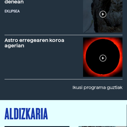
denean
EKLIPSEA
Astro erregearen koroa
agerian
Ikusi programa guztiak
ALDIZKARIA