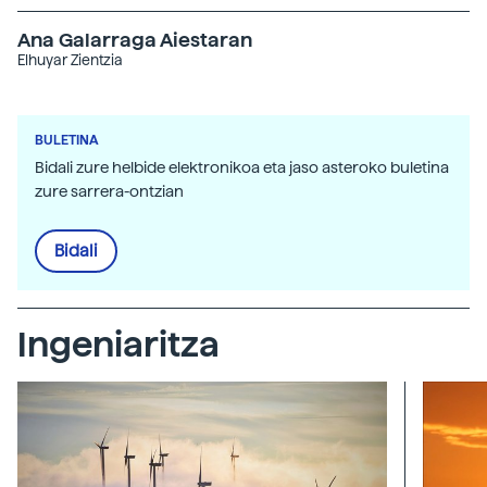
Ana Galarraga Aiestaran
Elhuyar Zientzia
BULETINA
Bidali zure helbide elektronikoa eta jaso asteroko buletina
zure sarrera-ontzian
Bidali
Ingeniaritza