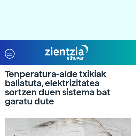
Tenperatura-alde txikiak
baliatuta, elektrizitatea
sortzen duen sistema bat
garatu dute