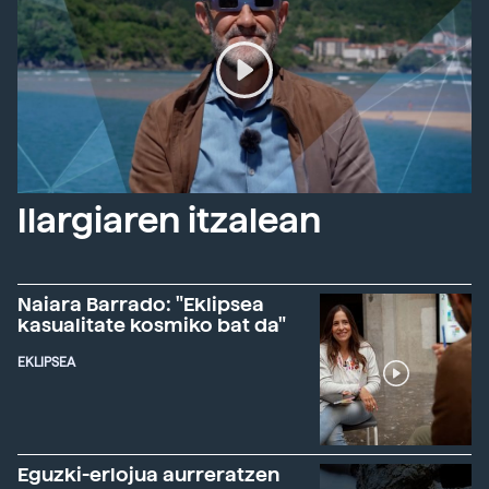
Ilargiaren itzalean
Naiara Barrado: "Eklipsea
kasualitate kosmiko bat da"
EKLIPSEA
Eguzki-erlojua aurreratzen