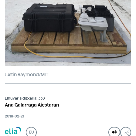
Justin Raymond/MIT
Elhuyar aldizkaria: 330
Ana Galarraga Aiestaran
2018-02-21
EU