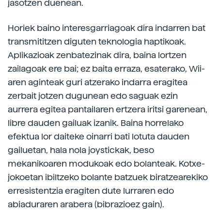
jasotzen duenean.
Horiek baino interesgarriagoak dira indarren bat
transmititzen diguten teknologia haptikoak.
Aplikazioak zenbatezinak dira, baina lortzen
zailagoak ere bai; ez baita erraza, esaterako, Wii-
aren aginteak guri atzerako indarra eragitea
zerbait jotzen dugunean edo saguak ezin
aurrera egitea pantailaren ertzera iritsi garenean,
libre dauden gailuak izanik. Baina horrelako
efektua lor daiteke oinarri bati lotuta dauden
gailuetan, hala nola joystickak, beso
mekanikoaren modukoak edo bolanteak. Kotxe-
jokoetan ibiltzeko bolante batzuek biratzearekiko
erresistentzia eragiten dute lurraren edo
abiaduraren arabera (bibrazioez gain).