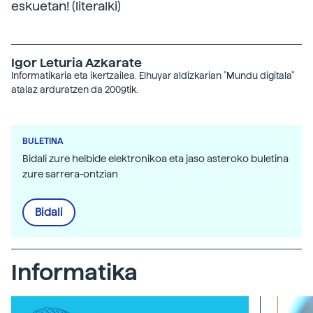
eskuetan! (literalki)
Igor Leturia Azkarate
Informatikaria eta ikertzailea. Elhuyar aldizkarian "Mundu digitala"
atalaz arduratzen da 2009tik.
BULETINA
Bidali zure helbide elektronikoa eta jaso asteroko buletina
zure sarrera-ontzian
Bidali
Informatika