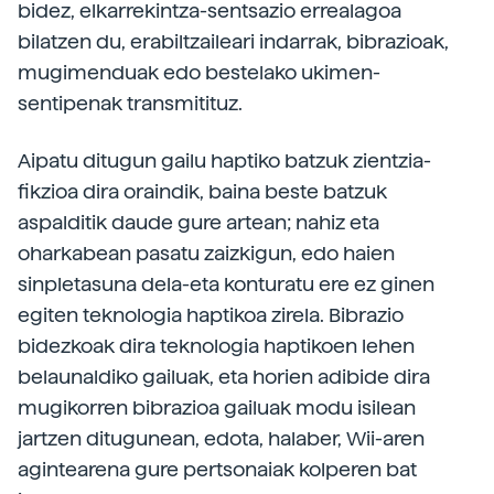
bidez, elkarrekintza-sentsazio errealagoa
bilatzen du, erabiltzaileari indarrak, bibrazioak,
mugimenduak edo bestelako ukimen-
sentipenak transmitituz.
Aipatu ditugun gailu haptiko batzuk zientzia-
fikzioa dira oraindik, baina beste batzuk
aspalditik daude gure artean; nahiz eta
oharkabean pasatu zaizkigun, edo haien
sinpletasuna dela-eta konturatu ere ez ginen
egiten teknologia haptikoa zirela. Bibrazio
bidezkoak dira teknologia haptikoen lehen
belaunaldiko gailuak, eta horien adibide dira
mugikorren bibrazioa gailuak modu isilean
jartzen ditugunean, edota, halaber, Wii-aren
agintearena gure pertsonaiak kolperen bat