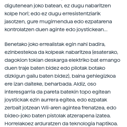
digutenean joko batean, ez dugu nabaritzen
kolpe hori; edo ez dugu erresistentziarik
jasotzen, gure mugimendua edo ezpatarena
kontrolatzen duen aginte edo joystickean…
Benetako joko errealistak egin nahi badira,
ezinbestekoa da kolpeak nabaritzea (esaterako,
dagokion tokian deskarga elektriko bat emango
duen traje baten bidez edo pilotak botako
dizkigun gailu baten bidez), baina gehiegizkoa
ere izan daiteke, beharbada. Aldiz, oso
interesgarria da pareta batekin topo egitean
joystickak ezin aurrera egitea, edo ezpatak
zerbait jotzean Wii-aren agintea frenatzea, edo
bideo-joko baten pistolak atzerapena izatea.
Horrelakoez arduratzen da teknologia haptikoa.