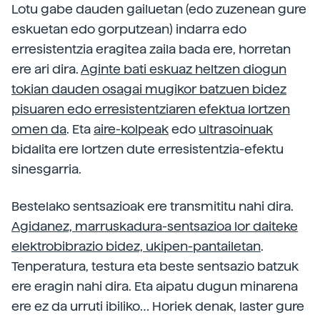
Lotu gabe dauden gailuetan (edo zuzenean gure
eskuetan edo gorputzean) indarra edo
erresistentzia eragitea zaila bada ere, horretan
ere ari dira.
Aginte bati eskuaz heltzen diogun
tokian dauden osagai mugikor batzuen bidez
pisuaren edo erresistentziaren efektua lortzen
omen da
. Eta
aire-kolpeak
edo
ultrasoinuak
bidalita ere lortzen dute erresistentzia-efektu
sinesgarria.
Bestelako sentsazioak ere transmititu nahi dira.
Agidanez, marruskadura-sentsazioa lor daiteke
elektrobibrazio bidez, ukipen-pantailetan
.
Tenperatura, testura eta beste sentsazio batzuk
ere eragin nahi dira. Eta aipatu dugun minarena
ere ez da urruti ibiliko… Horiek denak, laster gure