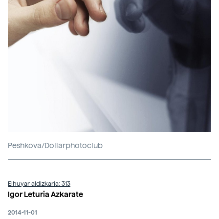
Peshkova/Dollarphotoclub
Elhuyar aldizkaria: 313
Igor Leturia Azkarate
2014-11-01