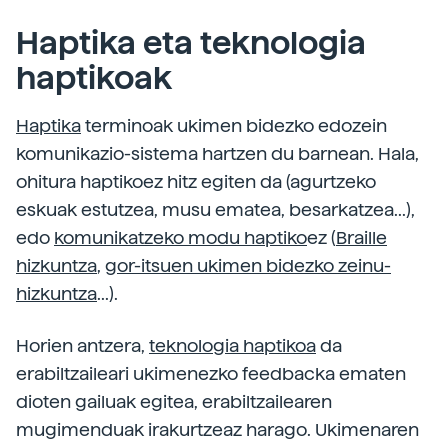
Haptika eta teknologia
haptikoak
Haptika
terminoak ukimen bidezko edozein
komunikazio-sistema hartzen du barnean. Hala,
ohitura haptikoez hitz egiten da (agurtzeko
eskuak estutzea, musu ematea, besarkatzea...),
edo
komunikatzeko modu haptiko
ez (
Braille
hizkuntza
,
gor-itsuen ukimen bidezko zeinu-
hizkuntza
...).
Horien antzera,
teknologia haptikoa
da
erabiltzaileari ukimenezko feedbacka ematen
dioten gailuak egitea, erabiltzailearen
mugimenduak irakurtzeaz harago. Ukimenaren