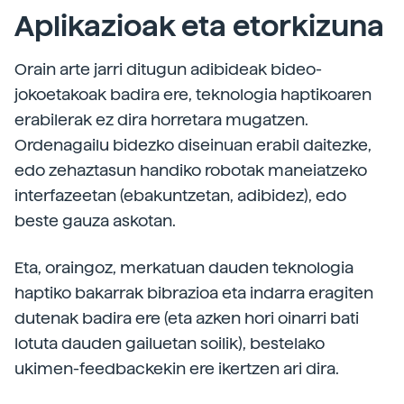
Aplikazioak eta etorkizuna
Orain arte jarri ditugun adibideak bideo-
jokoetakoak badira ere, teknologia haptikoaren
erabilerak ez dira horretara mugatzen.
Ordenagailu bidezko diseinuan erabil daitezke,
edo zehaztasun handiko robotak maneiatzeko
interfazeetan (ebakuntzetan, adibidez), edo
beste gauza askotan.
Eta, oraingoz, merkatuan dauden teknologia
haptiko bakarrak bibrazioa eta indarra eragiten
dutenak badira ere (eta azken hori oinarri bati
lotuta dauden gailuetan soilik), bestelako
ukimen-feedbackekin ere ikertzen ari dira.