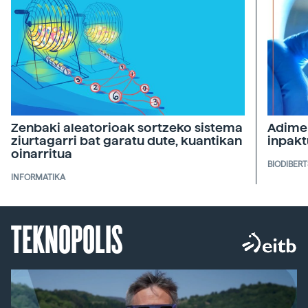
Zenbaki aleatorioak sortzeko sistema
Adimen
ziurtagarri bat garatu dute, kuantikan
inpakt
oinarritua
BIODIBERT
INFORMATIKA
TEKNOPOLIS