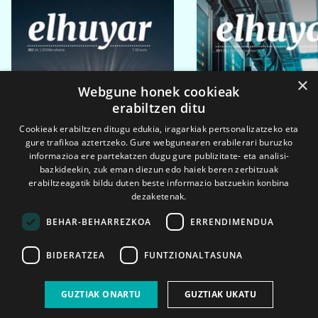
×
Webgune honek cookieak
erabiltzen ditu
Cookieak erabiltzen ditugu edukia, iragarkiak pertsonalizatzeko eta
gure trafikoa aztertzeko. Gure webgunearen erabilerari buruzko
informazioa ere partekatzen dugu gure publizitate- eta analisi-
bazkideekin, zuk eman diezun edo haiek beren zerbitzuak
erabiltzeagatik bildu duten beste informazio batzuekin konbina
dezaketenak.
BEHAR-BEHARREZKOA
ERRENDIMENDUA
BIDERATZEA
FUNTZIONALTASUNA
2026ko eka. 1a
2026ko mar. 1a
GUZTIAK ONARTU
GUZTIAK UKATU