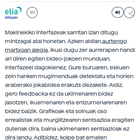
EU
Makinekiko interfazeak sarritan izan ditugu
mintzagai atal honetan. Azken aldian,
aurtengo
martxoan alegia
, ikusi dugu zer aurrerapen handi
ari diren egiten bideo-jokoen munduan,
interfazeei dagokienez. Gure buruaren, eskuen
zein hanken mugimenduak detektatu eta horien
araberako jokabidea erakuts dezakete. Aldiz,
gero feedbacka ez da ukimenaren bidez
jasotzen, ikusmenaren eta entzumenarenaren
bidez baizik. Grafikoak eta soinuak oso
errealistak eta murgiltzearen sentsazioa eragiten
dutenak dira, baina ukimenaren sentsazioak ez
dira landu. Adibidez, kolpe bat ematen