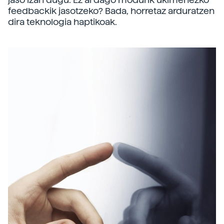
feedbackik jasotzeko? Bada, horretaz arduratzen
dira teknologia haptikoak.