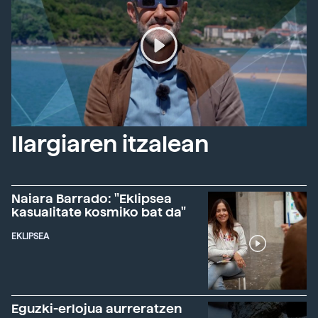
Ilargiaren itzalean
Naiara Barrado: "Eklipsea
kasualitate kosmiko bat da"
EKLIPSEA
Eguzki-erlojua aurreratzen