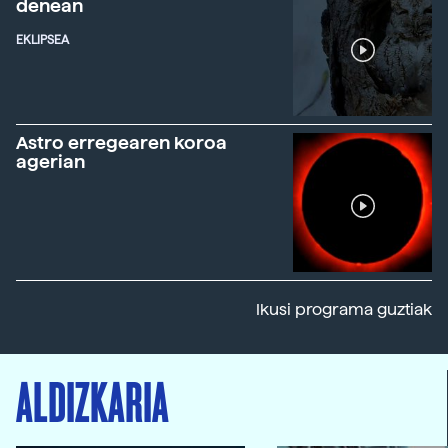
denean
EKLIPSEA
Astro erregearen koroa
agerian
Ikusi programa guztiak
ALDIZKARIA