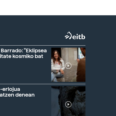
 Barrado: "Eklipsea
itate kosmiko bat
-erlojua
ratzen denean