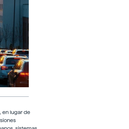
, en lugar de
isiones
banos, sistemas