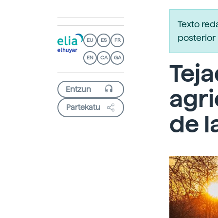
Texto red
posterior 
EU
ES
FR
EN
CA
GA
Teja
agri
Partekatu
de l