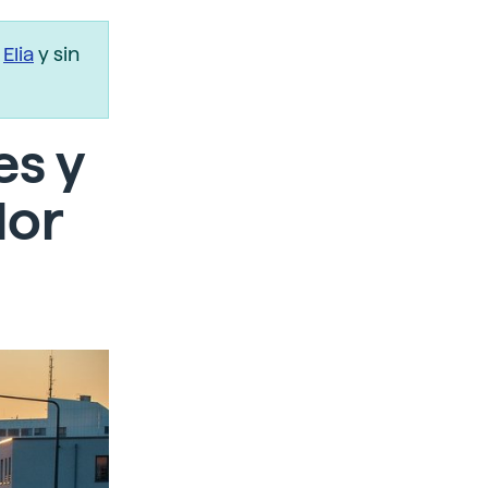
r
Elia
y sin
es y
lor