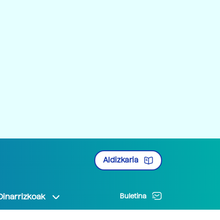
Aldizkaria
Oinarrizkoak
Buletina