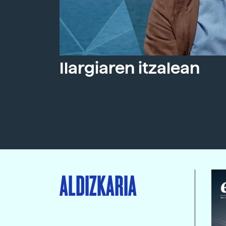
Ilargiaren itzalean
ALDIZKARIA