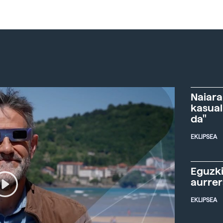
Naiara
kasual
da"
EKLIPSEA
Eguzki
aurre
EKLIPSEA