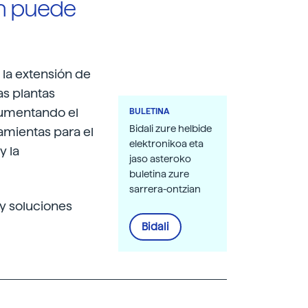
ón puede
 la extensión de
as plantas
aumentando el
BULETINA
Bidali zure helbide
ramientas para el
elektronikoa eta
y la
jaso asteroko
buletina zure
sarrera-ontzian
ay soluciones
Bidali