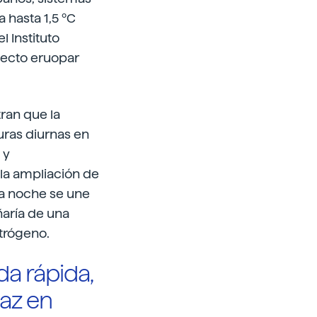
 hasta 1,5 ºC
l Instituto
yecto eruopar
ran que la
uras diurnas en
 y
la ampliación de
la noche se une
ñaría de una
trógeno.
da rápida,
az en