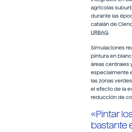
agrícolas suburb
durante las época
catalán de Cienc
URBAG
.
Simulaciones rea
pintura en blan
áreas centrales
especialmente e
las zonas verdes
el efecto de la 
reducción de co
«Pintar l
bastante 