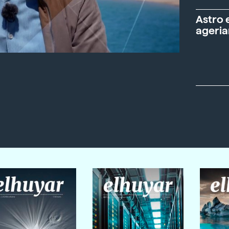
Astro 
ageria