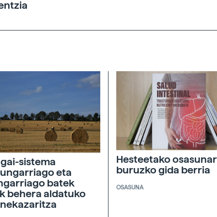
entzia
Hesteetako osasunar
agai-sistema
buruzko gida berria
ungarriago eta
ngarriago batek
OSASUNA
ik behera aldatuko
 nekazaritza