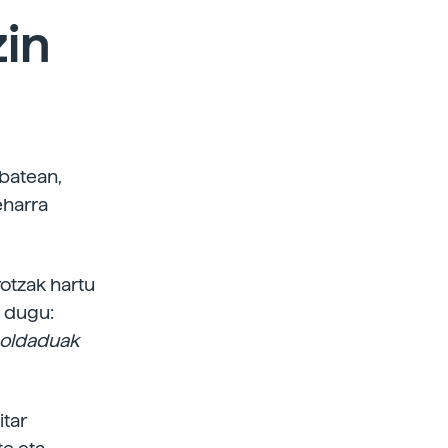
zin
 batean,
eharra
rotzak hartu
a dugu:
soldaduak
itar