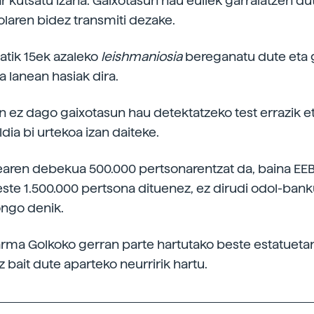
r kutsatu izana. Gaixotasun hau euliek garraiatzen du
olaren bidez transmiti dezake.
tatik 15ek azaleko
leishmaniosia
bereganatu dute eta 
da lanean hasiak dira.
 ez dago gaixotasun hau detektatzeko test errazik e
dia bi urtekoa izan daiteke.
aren debekua 500.000 pertsonarentzat da, baina EE
te 1.500.000 pertsona dituenez, ez dirudi odol-ban
ongo denik.
larma Golkoko gerran parte hartutako beste estatuetan
 bait dute aparteko neurririk hartu.