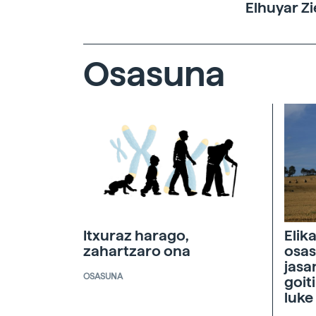
Elhuyar Zi
Osasuna
Itxuraz harago,
Elik
zahartzaro ona
osas
jasa
OSASUNA
goit
luke