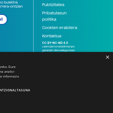
ko buletina
Publizitatea
arrera-ontzian
Pribatutasun
politika
li
Cookien erabilera
Kontaktua
CC BY-NC-ND 4.0
Lizentzia honetatik kanpo
geratzen dira webgunean
argitaratutako baliabide
×
grafikoak (argazki eta
ilustrazioak), baita Elhuyar ez
den bestelako erakunde eta
tzeko. Gure
norbanakoek idatzitakoak
a analisi-
ere. Kanpo-esteken bidez
te informazio
emandako edukiak esteka
horietan agertzen den
lizentziapean daude,
gehienetan copyright-a
NTZIONALTASUNA