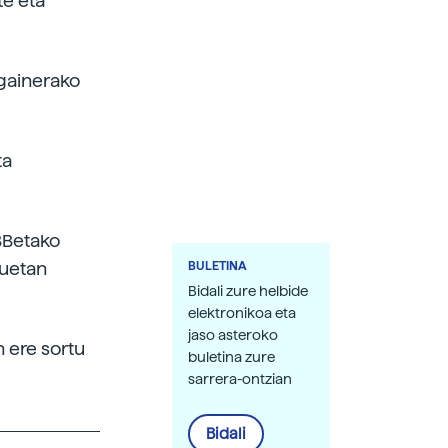
te eta
gainerako
ta
BBetako
kuetan
BULETINA
Bidali zure helbide
elektronikoa eta
jaso asteroko
 ere sortu
buletina zure
sarrera-ontzian
Bidali