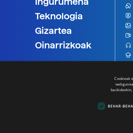
Ingurumena
Teknologia
Gizartea
Oinarrizkoak
Cookieak e
webgunear
bazkideekin,
BEHAR-BEH