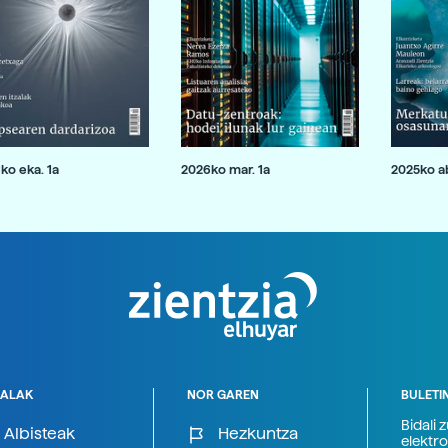
ko eka. 1a
2026ko mar. 1a
2025ko ab
ALAK
NOR GAREN
BULETI
Bidali 
Albisteak
Hezkuntza
elektro