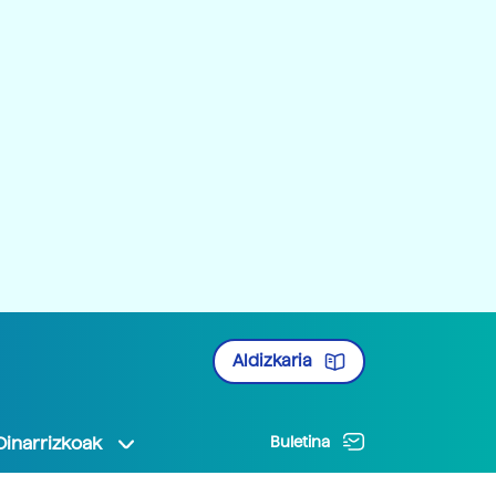
Aldizkaria
Oinarrizkoak
Buletina