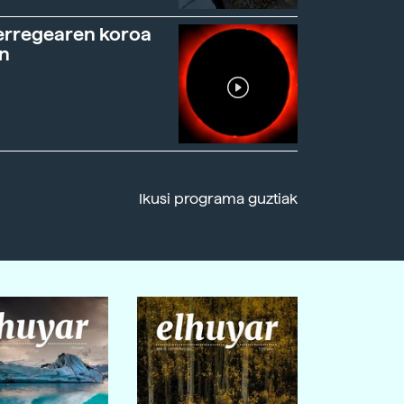
erregearen koroa
n
Ikusi programa guztiak