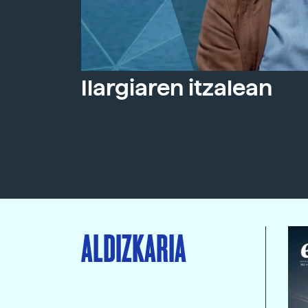
Ilargiaren itzalean
ALDIZKARIA