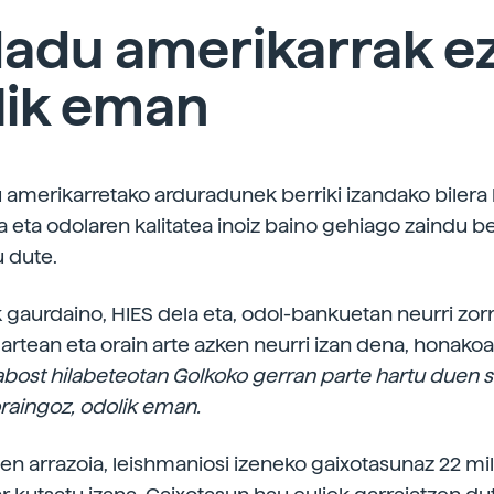
adu amerikarrak e
lik eman
amerikarretako arduradunek berriki izandako bilera
 eta odolaren kalitatea inoiz baino gehiago zaindu b
 dute.
ik gaurdaino, HIES dela eta, odol-bankuetan neurri zor
 artean eta orain arte azken neurri izan dena, honako
ost hilabeteotan Golkoko gerran parte hartu duen 
raingoz, odolik eman.
en arrazoia, leishmaniosi izeneko gaixotasunaz 22 mil