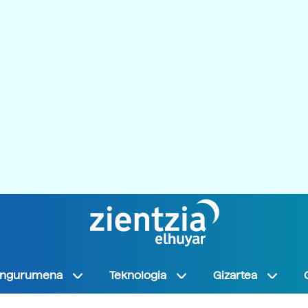
Ingurumena
Teknologia
Gizartea