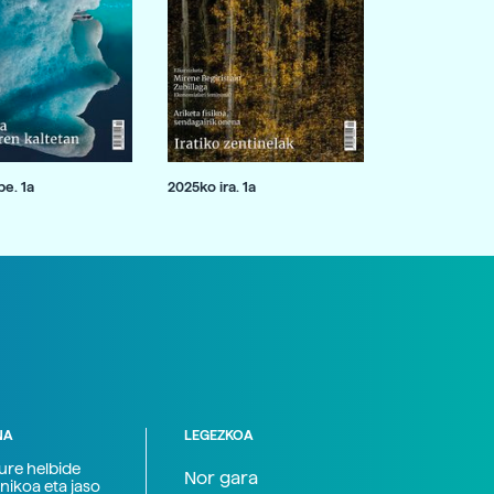
e. 1a
2025ko ira. 1a
NA
LEGEZKOA
zure helbide
Nor gara
nikoa eta jaso