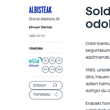
ALBISTEAK
Sold
odo
Elhuyar aldizkaria: 56
Elhuyar Zientzia
1992-02-01
Odol-banku 
OSASUNA
segurtasuna
azpimarratu
EU
ES
FR
1985. urtet
EN
CA
GA
dira. Hauen
azken hamab
ezingo du o
Partekatu
Erabaki hon