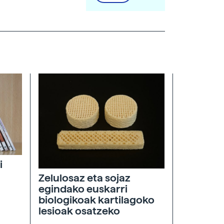
i
Zelulosaz eta sojaz
egindako euskarri
biologikoak kartilagoko
lesioak osatzeko