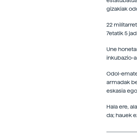
estatubatua
gizakiak od
22 militarre
7etatik 5 ja
Une honetan
inkubazio-al
Odol-emate
armadak bes
eskasia eg
Hala ere, a
da; hauek ez