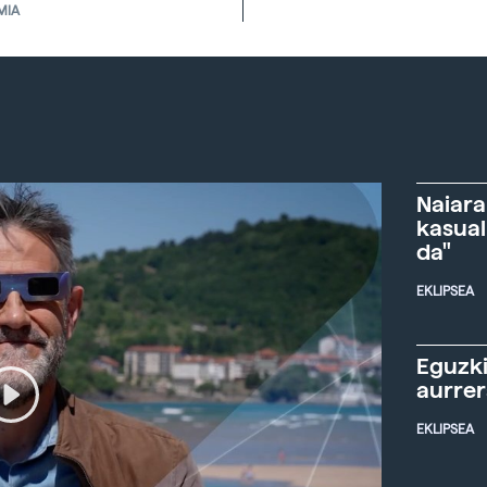
MIA
Naiara
kasual
da"
EKLIPSEA
Eguzki
aurre
EKLIPSEA