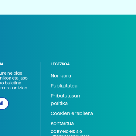
NA
LEGEZKOA
zure helbide
Nor gara
nikoa eta jaso
ko buletina
Publizitatea
arrera-ontzian
Pribatutasun
politika
li
Cookien erabilera
Kontaktua
CC BY-NC-ND 4.0