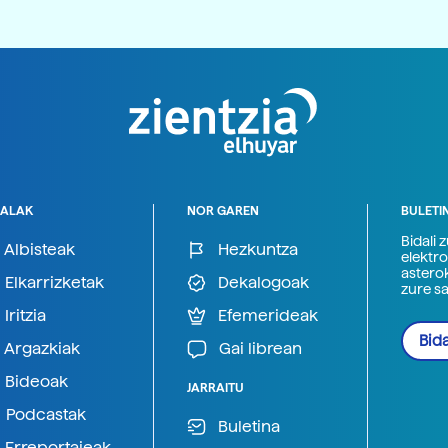
ALAK
NOR GAREN
BULETI
Bidali 
Albisteak
Hezkuntza
elektro
astero
Elkarrizketak
Dekalogoak
zure s
Iritzia
Efemerideak
Bida
Argazkiak
Gai librean
Bideoak
JARRAITU
Podcastak
Buletina
Erreportajeak