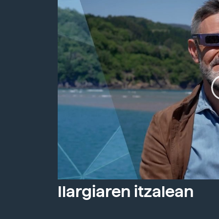
Ilargiaren itzalean