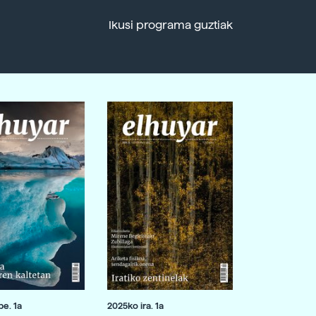
Ikusi programa guztiak
e. 1a
2025ko ira. 1a