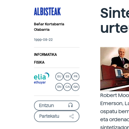
ALBISTEAK
Sint
urte
Beñar Kortabarria
Olabarria
1999-08-22
INFORMATIKA
FISIKA
EU
ES
FR
EN
CA
GA
Robert Moog
Emerson, La
ospatu berr
Partekatu
eta ordenad
sintetizado