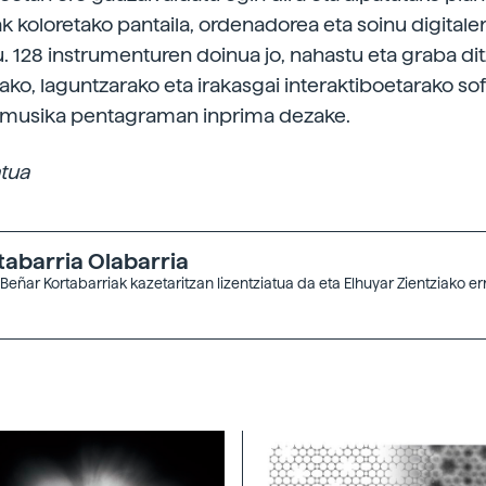
ak koloretako pantaila, ordenadorea eta soinu digitale
u. 128 instrumenturen doinua jo, nahastu eta graba dit
ako, laguntzarako eta irakasgai interaktiboetarako s
a musika pentagraman inprima dezake.
atua
tabarria Olabarria
 Beñar Kortabarriak kazetaritzan lizentziatua da eta Elhuyar Zientziako e