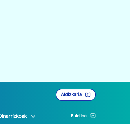
Aldizkaria
Oinarrizkoak
Buletina