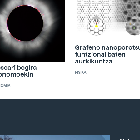
Grafeno nanoporots
funtzional baten
aurkikuntza
pseari begira
FISIKA
ronomoekin
NOMIA