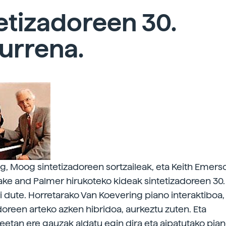
etizadoreen 30.
urrena.
, Moog sintetizadoreen sortzaileak, eta Keith Emers
ke and Palmer hirukoteko kideak sintetizadoreen 30.
i dute. Horretarako Van Koevering piano interaktiboa
oreen arteko azken hibridoa, aurkeztu zuten. Eta
reetan ere gauzak aldatu egin dira eta aipatutako pia