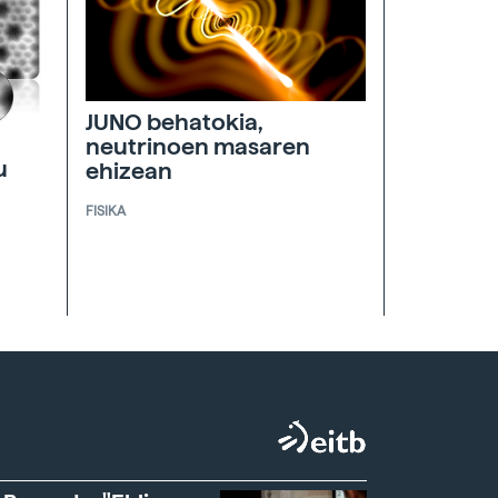
JUNO behatokia,
neutrinoen masaren
u
ehizean
FISIKA