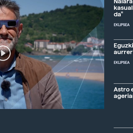
Naiara
kasual
da"
EKLIPSEA
Eguzki
aurre
EKLIPSEA
Astro 
ageria