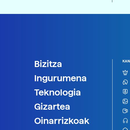
Bizitza
KAN
Ingurumena
Teknologia
Gizartea
Oinarrizkoak