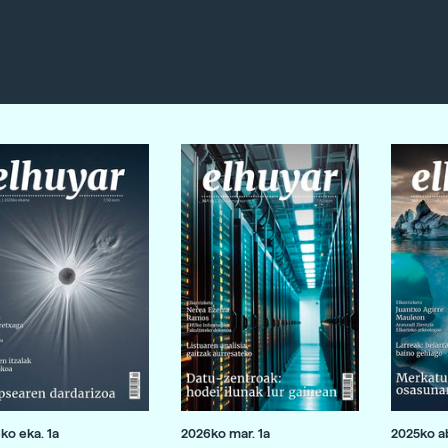
ko eka. 1a
2026ko mar. 1a
2025ko ab