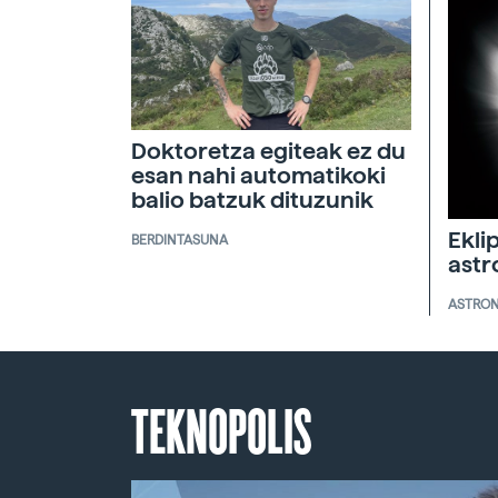
Doktoretza egiteak ez du
esan nahi automatikoki
balio batzuk dituzunik
Ekli
BERDINTASUNA
ast
ASTRO
TEKNOPOLIS