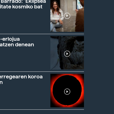
 Barrado: "Eklipsea
itate kosmiko bat
-erlojua
ratzen denean
erregearen koroa
n