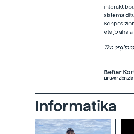
interaktibo
sistema dit
Konposizior
eta jo ahal
7kn argitar
Beñar Kor
Elhuyar Zientzia
Informatika