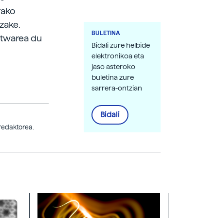
rako
zake.
BULETINA
oftwarea du
Bidali zure helbide
elektronikoa eta
jaso asteroko
buletina zure
sarrera-ontzian
Bidali
rredaktorea.