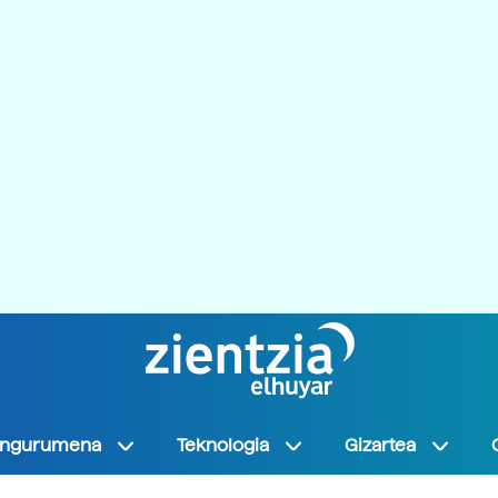
Ingurumena
Teknologia
Gizartea