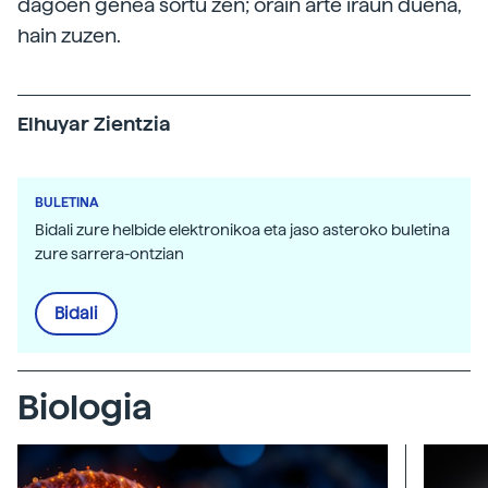
dagoen genea sortu zen; orain arte iraun duena,
hain zuzen.
Elhuyar Zientzia
BULETINA
Bidali zure helbide elektronikoa eta jaso asteroko buletina
zure sarrera-ontzian
Bidali
Biologia