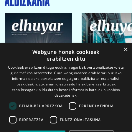
×
Webgune honek cookieak
erabiltzen ditu
Cookieak erabiltzen ditugu edukia, iragarkiak pertsonalizatzeko eta
gure trafikoa aztertzeko. Gure webgunearen erabilerari buruzko
informazioa ere partekatzen dugu gure publizitate- eta analisi-
bazkideekin, zuk eman diezun edo haiek beren zerbitzuak
erabiltzeagatik bildu duten beste informazio batzuekin konbina
dezaketenak.
BEHAR-BEHARREZKOA
ERRENDIMENDUA
BIDERATZEA
FUNTZIONALTASUNA
2026ko eka. 1a
2026ko mar. 1a