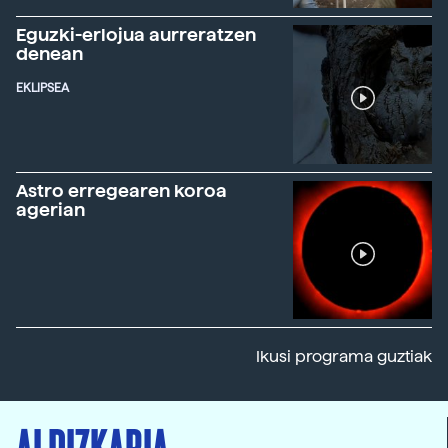
Eguzki-erlojua aurreratzen
denean
EKLIPSEA
Astro erregearen koroa
agerian
Ikusi programa guztiak
ALDIZKARIA