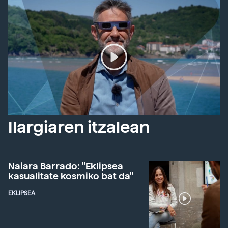
Ilargiaren itzalean
Naiara Barrado: "Eklipsea
kasualitate kosmiko bat da"
EKLIPSEA