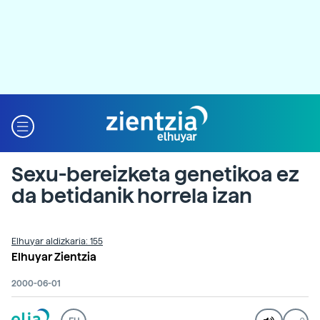
Sexu-bereizketa genetikoa ez
da betidanik horrela izan
Elhuyar aldizkaria: 155
Elhuyar Zientzia
2000-06-01