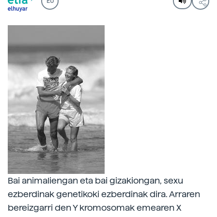
EU
Bai animaliengan eta bai gizakiongan, sexu
ezberdinak genetikoki ezberdinak dira. Arraren
bereizgarri den Y kromosomak emearen X