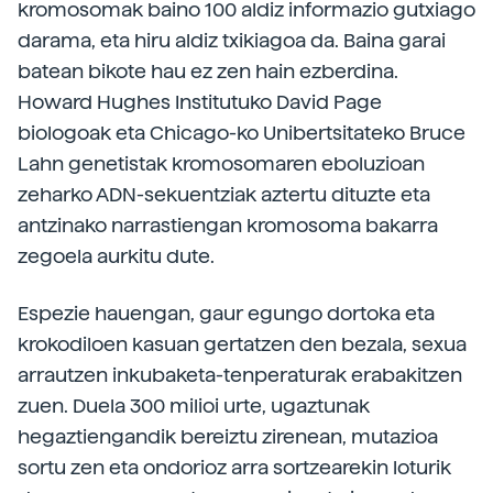
kromosomak baino 100 aldiz informazio gutxiago
darama, eta hiru aldiz txikiagoa da. Baina garai
batean bikote hau ez zen hain ezberdina.
Howard Hughes Institutuko David Page
biologoak eta Chicago-ko Unibertsitateko Bruce
Lahn genetistak kromosomaren eboluzioan
zeharko ADN-sekuentziak aztertu dituzte eta
antzinako narrastiengan kromosoma bakarra
zegoela aurkitu dute.
Espezie hauengan, gaur egungo dortoka eta
krokodiloen kasuan gertatzen den bezala, sexua
arrautzen inkubaketa-tenperaturak erabakitzen
zuen. Duela 300 milioi urte, ugaztunak
hegaztiengandik bereiztu zirenean, mutazioa
sortu zen eta ondorioz arra sortzearekin loturik