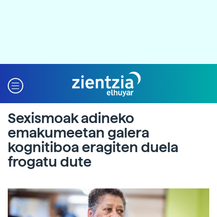
Sexismoak adineko
emakumeetan galera
kognitiboa eragiten duela
frogatu dute