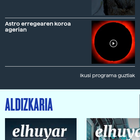
Astro erregearen koroa
agerian
Ikusi programa guztiak
ALDIZKARIA