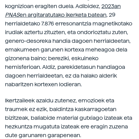
kognizioan eragiten duela. Adibidez,
2023an
PNAS
en argitaratutako ikerketa batean
, 29
herrialdetako 7.876 erresonantzia magnetikotako
irudiak aztertu zituzten, eta ondorioztatu zuten,
genero-desoreka handia dagoen herrialdeetan,
emakumeen garunen kortexa meheagoa dela
gizonena baino; bereziki, eskuineko
hemisferioan. Aldiz, parekidetasun handiagoa
dagoen herrialdeetan, ez da halako alderik
nabaritzen kortexen lodieran.
Ikertzaileek azaldu zutenez, emozioek eta
traumek ez ezik, baldintza kaskarragoetan
bizitzeak, baliabide material gutxiago izateak eta
hezkuntza mugatuta izateak ere eragin zuzena
dute garunaren garapenean.