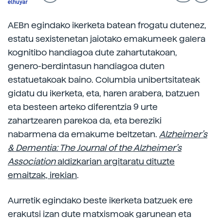
AEBn egindako ikerketa batean frogatu dutenez,
estatu sexistenetan jaiotako emakumeek galera
kognitibo handiagoa dute zahartutakoan,
genero-berdintasun handiagoa duten
estatuetakoak baino. Columbia unibertsitateak
gidatu du ikerketa, eta, haren arabera, batzuen
eta besteen arteko diferentzia 9 urte
zahartzearen parekoa da, eta bereziki
nabarmena da emakume beltzetan.
Alzheimer’s
& Dementia: The Journal of the Alzheimer’s
Association
aldizkarian argitaratu dituzte
emaitzak, irekian
.
Aurretik egindako beste ikerketa batzuek ere
erakutsi izan dute matxismoak garunean eta