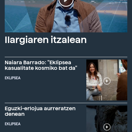
Ilargiaren itzalean
Naiara Barrado: "Eklipsea
kasualitate kosmiko bat da"
EKLIPSEA
Eguzki-erlojua aurreratzen
denean
EKLIPSEA