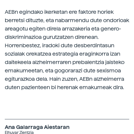
AEBn egindako ikerketan ere faktore horiek
berretsi dituzte, eta nabarmendu dute ondorioak
areagotu egiten direla arrazakeria eta genero-
diskriminazioa gurutzatzen direnean.
Horrenbestez, iradoki dute desberdintasun
sozialak orekatzea estrategia eraginkorra izan
daitekeela alzheimerraren prebalentzia jaisteko
emakumeetan, eta gogorarazi dute sexismoa
egiturazkoa dela. Hain zuzen, AEBn alzheimerra
duten pazienteen bi herenak emakumeak dira.
Ana Galarraga Aiestaran
Elhuyar Zientzia