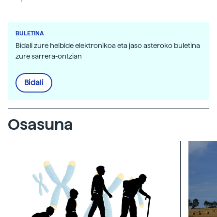
BULETINA
Bidali zure helbide elektronikoa eta jaso asteroko buletina
zure sarrera-ontzian
Bidali
Osasuna