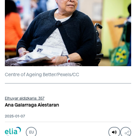
Centre of Ageing Better/Pexels/CC
Elhuyar aldizkaria: 357
Ana Galarraga Aiestaran
2025-01-07
EU