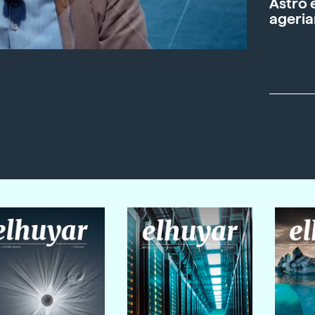
Astro 
ageria