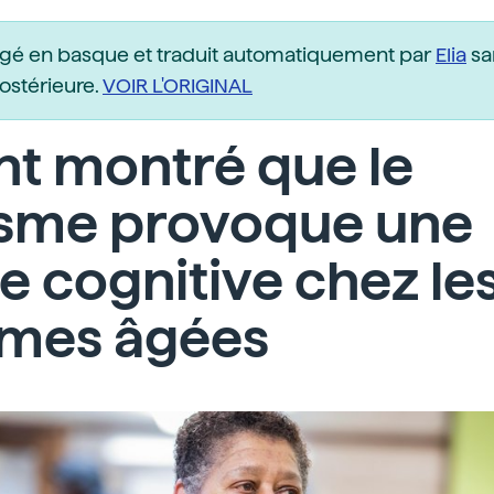
igé en basque et traduit automatiquement par
Elia
sa
postérieure.
VOIR L'ORIGINAL
ont montré que le
isme provoque une
e cognitive chez le
mes âgées