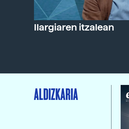
Ilargiaren itzalean
ALDIZKARIA