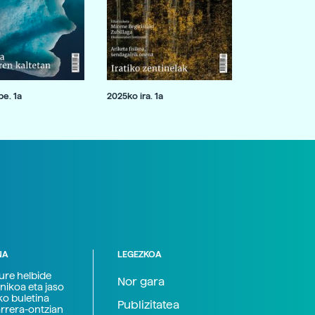
e. 1a
2025ko ira. 1a
NA
LEGEZKOA
zure helbide
Nor gara
nikoa eta jaso
ko buletina
Publizitatea
arrera-ontzian