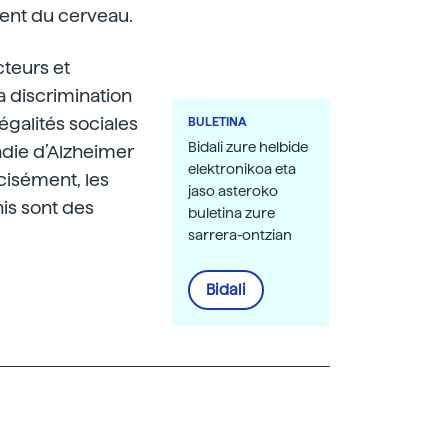
ment du cerveau.
teurs et
a discrimination
négalités sociales
BULETINA
Bidali zure helbide
adie d’Alzheimer
elektronikoa eta
cisément, les
jaso asteroko
nis sont des
buletina zure
sarrera-ontzian
Bidali