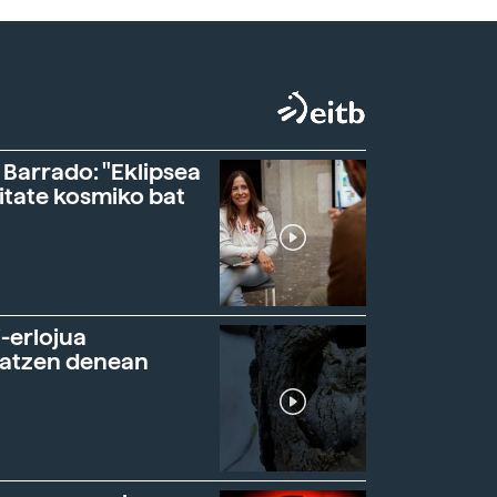
 Barrado: "Eklipsea
itate kosmiko bat
-erlojua
ratzen denean