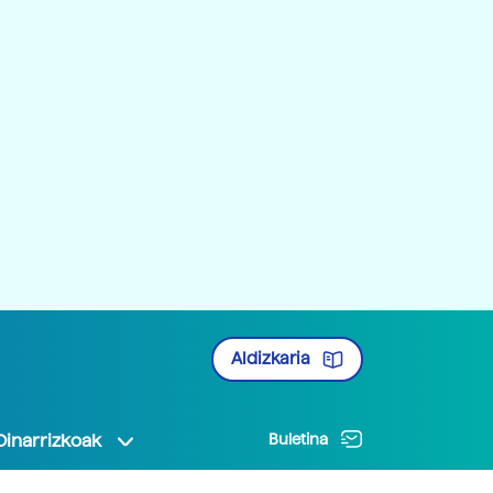
Aldizkaria
Oinarrizkoak
Buletina