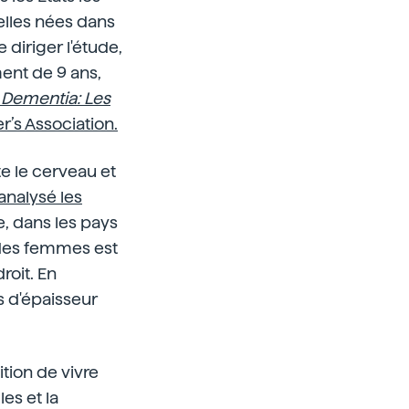
celles nées dans
 diriger l'étude,
ment de 9 ans,
 Dementia: Les
r’s Association.
e le cerveau et
analysé les
e, dans les pays
l des femmes est
roit. En
s d'épaisseur
tion de vivre
es et la