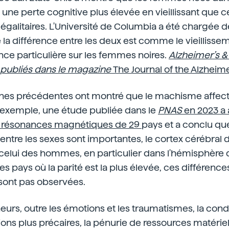
t une perte cognitive plus élevée en vieillissant que 
s égalitaires. L'Université de Columbia a été chargée de
 la différence entre les deux est comme le vieillisse
ce particulière sur les femmes noires.
Alzheimer’s &
é publiés dans le magazine
The Journal of the Alzheime
ches précédentes ont montré que le machisme affect
r exemple, une étude publiée dans le
PNAS
en 2023 a 
6 résonances magnétiques de 29
pays et a conclu qu
s entre les sexes sont importantes, le cortex cérébra
elui des hommes, en particulier dans l'hémisphère d
es pays où la parité est la plus élevée, ces différence
sont pas observées.
eurs, outre les émotions et les traumatismes, la condi
ons plus précaires, la pénurie de ressources matériell