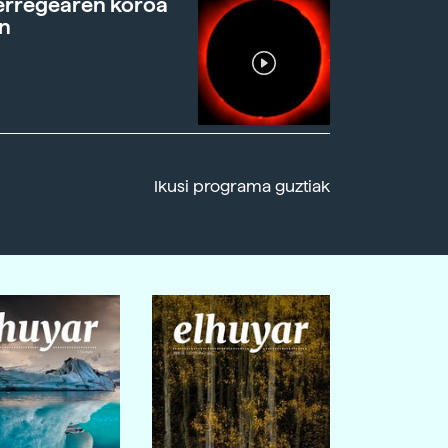
erregearen koroa
n
Ikusi programa guztiak