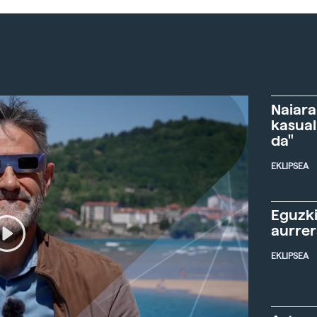
Naiara
kasual
da"
EKLIPSEA
Eguzki
aurre
EKLIPSEA