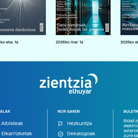
ko eka. 1a
2026ko mar. 1a
2025ko ab
ALAK
NOR GAREN
BULETI
Bidali 
Albisteak
Hezkuntza
elektro
astero
Elkarrizketak
Dekalogoak
zure s