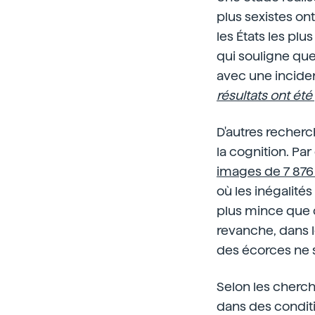
plus sexistes on
les États les plu
qui souligne que
avec une inciden
résultats ont ét
D'autres recher
la cognition. Pa
images de 7 87
où les inégalité
plus mince que c
revanche, dans l
des écorces ne 
Selon les cherch
dans des conditi