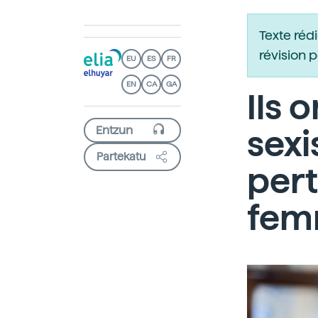
Texte réd
révision 
EU
ES
FR
EN
CA
GA
Ils 
sex
Partekatu
pert
fem