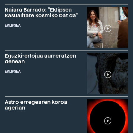
Naiara Barrado: "Eklipsea
kasualitate kosmiko bat da"
EKLIPSEA
Eguzki-erlojua aurreratzen
denean
EKLIPSEA
Astro erregearen koroa
agerian