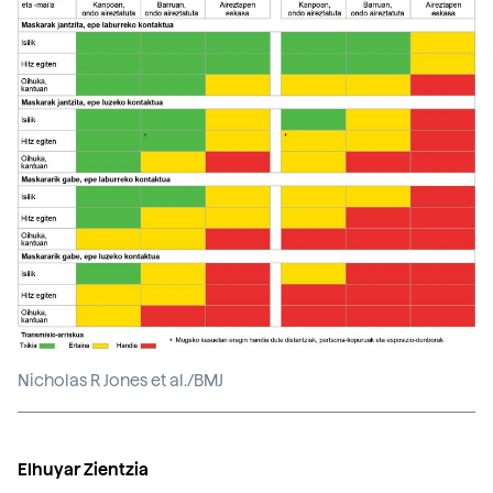
Nicholas R Jones et al./BMJ
Elhuyar Zientzia