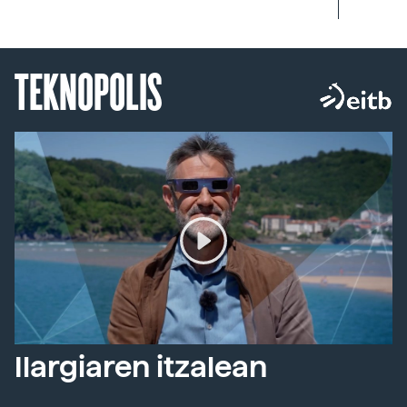
TEKNOPOLIS
Ilargiaren itzalean