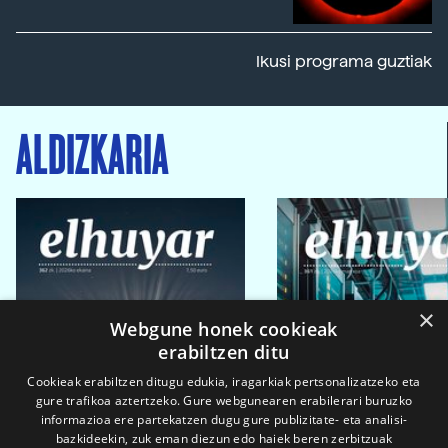
Ikusi programa guztiak
ALDIZKARIA
×
Webgune honek cookieak
erabiltzen ditu
Cookieak erabiltzen ditugu edukia, iragarkiak pertsonalizatzeko eta
gure trafikoa aztertzeko. Gure webgunearen erabilerari buruzko
informazioa ere partekatzen dugu gure publizitate- eta analisi-
bazkideekin, zuk eman diezun edo haiek beren zerbitzuak