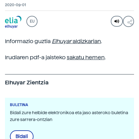
2020-09-01
EU
Informazio guztia
Elhuyar
aldizkarian
.
Irudiaren pdf-a jaisteko
sakatu hemen
.
Elhuyar Zientzia
BULETINA
Bidali zure helbide elektronikoa eta jaso asteroko buletina
zure sarrera-ontzian
Bidali