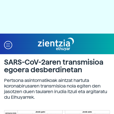
SARS-CoV-2aren transmisioa
egoera desberdinetan
Pertsona asintomatikoak aintzat hartuta
koronabirusaren transmisioa nola egiten den
jasotzen duen taularen irudia itzuli eta argitaratu
du Elhuyarrek.