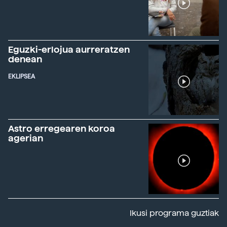
Eguzki-erlojua aurreratzen
denean
EKLIPSEA
Astro erregearen koroa
agerian
Ikusi programa guztiak