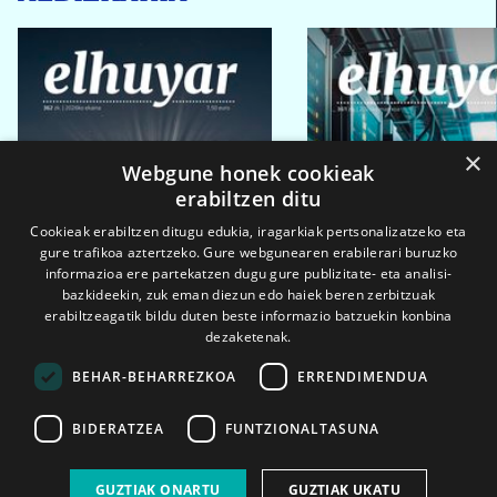
×
Webgune honek cookieak
erabiltzen ditu
Cookieak erabiltzen ditugu edukia, iragarkiak pertsonalizatzeko eta
gure trafikoa aztertzeko. Gure webgunearen erabilerari buruzko
informazioa ere partekatzen dugu gure publizitate- eta analisi-
bazkideekin, zuk eman diezun edo haiek beren zerbitzuak
erabiltzeagatik bildu duten beste informazio batzuekin konbina
dezaketenak.
BEHAR-BEHARREZKOA
ERRENDIMENDUA
BIDERATZEA
FUNTZIONALTASUNA
2026ko eka. 1a
2026ko mar. 1a
GUZTIAK ONARTU
GUZTIAK UKATU