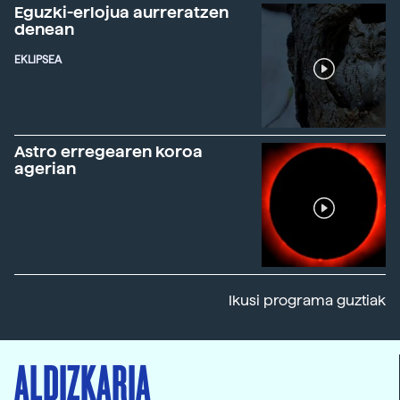
Eguzki-erlojua aurreratzen
denean
EKLIPSEA
Astro erregearen koroa
agerian
Ikusi programa guztiak
ALDIZKARIA