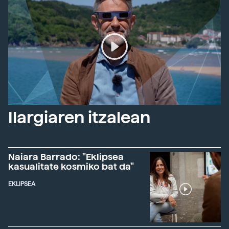
Ilargiaren itzalean
Naiara Barrado: "Eklipsea
kasualitate kosmiko bat da"
EKLIPSEA