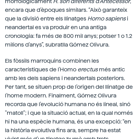
morfològicament
H. són diferents d'Antecessor
,
encara que d'èpoques similars. “Això garanteix
que la divisió entre els llinatges
Homo sapiens
i
neandertal es va produir en una antiga
cronologia: fa més de 800 mil anys; potser 1 o 1.2
milions d'anys”, subratlla Gómez Olivura.
Els fòssils marroquins combinen les
característiques de l'Homo
erectus
més antic
amb les dels sapiens i neandertals posteriors.
Per tant, se situen prop de l'origen del llinatge de
l'home modern. Finalment, Gómez Olivura
recorda que l'evolució humana no és lineal, sinó
"matoll"; i que la situació actual, en la qual només
hi ha una espècie humana, és una excepció: “en
la història evolutiva fins ara, sempre ha estat
vivint més d'un llinatge humà amb trets