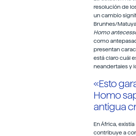
resolución de l
un cambio signif
Brunhes/Matuyam
Homo antecess
como antepasado
presentan caract
está claro cuál 
neandertales y 
«Esto gara
Homo sapi
antigua c
En África, existí
contribuye a co