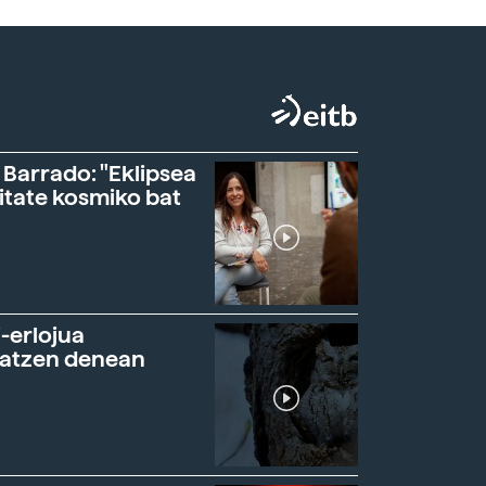
 Barrado: "Eklipsea
itate kosmiko bat
-erlojua
ratzen denean