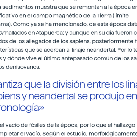
os sedimentos muestra que se remontan a la época e
icativo en el campo magnético de la Tierra (límite
a). Como ya se ha mencionado, de esta época datan 
or
hallados en Atapuerca; y aunque en su día fueron
s de los allegados de los sapiens, posteriormente h
erísticas que se acercan al linaje neandertal. Por lo t
es y dónde vive el último antepasado común de los sa
los denisovanos.
ntiza que la división entre los lin
ens y neandertal se produjo e
ronología»
a el vacío de fósiles de la época, por lo que el hallazgo
mpletar el vacío. Según el estudio, morfológicament