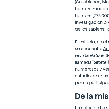
(Casablanca, Ma
hombre modern
hombre (773.000 
investigación pr
de los sapiens, 
El estudio, en e
se encuentra
As
revista
Nature
. 
llamada “Grotte 
numerosos y vér
estudio de unas 
por su participa
De la mi
La datación ha s