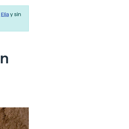
r
Elia
y sin
un