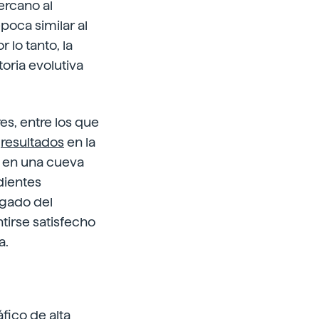
ercano al
poca similar al
lo tanto, la
oria evolutiva
es, entre los que
s
resultados
en la
s en una cueva
dientes
rgado del
tirse satisfecho
a.
fico de alta