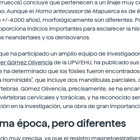
rruecos) concluye que pertenecen a un linaje muy c
o. Aunque el
Homo antecessor
de Atapuerca es de é
+/-4.000 años), morfológicamente son diferentes. Por 
oporciona indicios importantes para esclarecer la hist
los neandertales y los denisovanos.
l que ha participado un amplio equipo de investigador
ier Gómez Olivencia
de la UPV/EHU, ha publicado su
Se ha determinado que los fósiles fueron encontrado
à Hominidés”, que incluye dos mandíbulas parciales, 
tebras. Gómez Olivencia, precisamente, se ha enca
vértebras cervicales y torácicas, y ha reconocido sen
ción en la investigación, una obra de gran importanci
sma época, pero diferentes
ido muy precisa, ya que el registro magnetoestratigrá