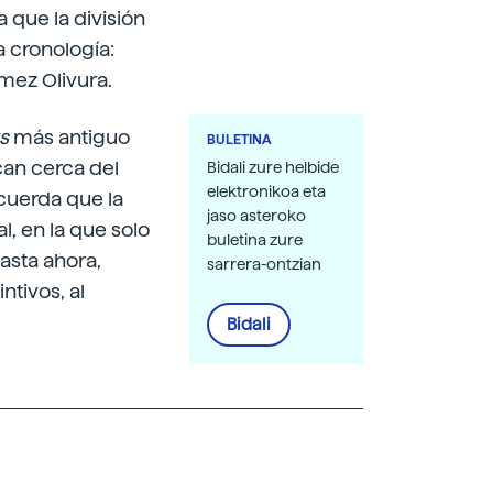
 que la división
 cronología:
mez Olivura.
s
más antiguo
BULETINA
ican cerca del
Bidali zure helbide
elektronikoa eta
cuerda que la
jaso asteroko
l, en la que solo
buletina zure
asta ahora,
sarrera-ontzian
tivos, al
Bidali