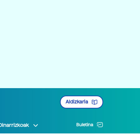
Aldizkaria
Oinarrizkoak
Buletina