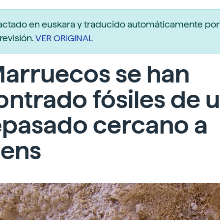
actado en euskara y traducido automáticamente po
revisión.
VER ORIGINAL
Marruecos se han
ntrado fósiles de 
epasado cercano a
iens