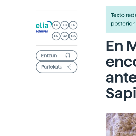
Texto red
posterior 
EU
ES
FR
EN
CA
GA
En 
enco
Partekatu
ant
Sap