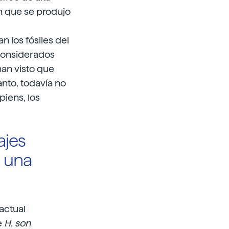
n que se produjo
los fósiles del
 considerados
an visto que
anto, todavía no
piens, los
ajes
n una
 actual
e
H. son