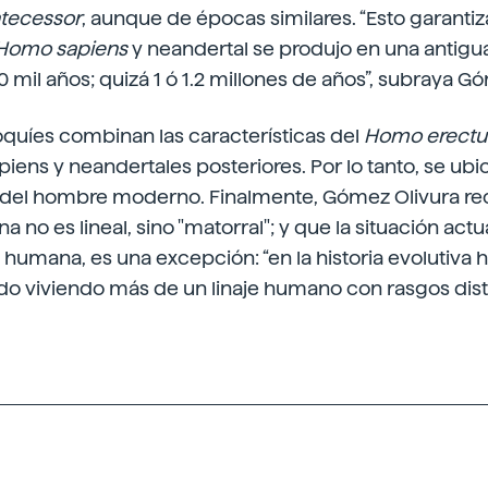
ntecessor
, aunque de épocas similares. “Esto garantiza
Homo sapiens
y neandertal se produjo en una antigua
mil años; quizá 1 ó 1.2 millones de años”, subraya Gó
oquíes combinan las características del
Homo erectu
apiens y neandertales posteriores. Por lo tanto, se ub
je del hombre moderno. Finalmente, Gómez Olivura re
no es lineal, sino "matorral"; y que la situación actua
humana, es una excepción: “en la historia evolutiva h
o viviendo más de un linaje humano con rasgos distin