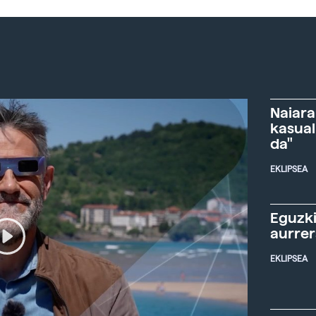
Naiara
kasual
da"
EKLIPSEA
Eguzki
aurre
EKLIPSEA