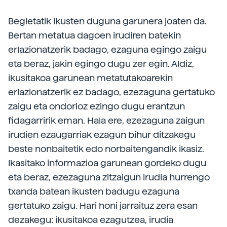
Begietatik ikusten duguna garunera joaten da.
Bertan metatua dagoen irudiren batekin
erlazionatzerik badago, ezaguna egingo zaigu
eta beraz, jakin egingo dugu zer egin. Aldiz,
ikusitakoa garunean metatutakoarekin
erlazionatzerik ez badago, ezezaguna gertatuko
zaigu eta ondorioz ezingo dugu erantzun
fidagarririk eman. Hala ere, ezezaguna zaigun
irudien ezaugarriak ezagun bihur ditzakegu
beste nonbaitetik edo norbaitengandik ikasiz.
Ikasitako informazioa garunean gordeko dugu
eta beraz, ezezaguna zitzaigun irudia hurrengo
txanda batean ikusten badugu ezaguna
gertatuko zaigu. Hari honi jarraituz zera esan
dezakegu: ikusitakoa ezagutzea, irudia