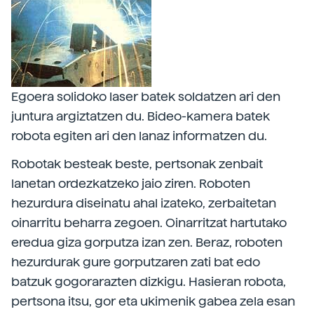
Egoera solidoko laser batek soldatzen ari den
juntura argiztatzen du. Bideo-kamera batek
robota egiten ari den lanaz informatzen du.
Robotak besteak beste, pertsonak zenbait
lanetan ordezkatzeko jaio ziren. Roboten
hezurdura diseinatu ahal izateko, zerbaitetan
oinarritu beharra zegoen. Oinarritzat hartutako
eredua giza gorputza izan zen. Beraz, roboten
hezurdurak gure gorputzaren zati bat edo
batzuk gogorarazten dizkigu. Hasieran robota,
pertsona itsu, gor eta ukimenik gabea zela esan