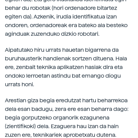
behar du robotak (hori ordenadore bitartez
egiten da). Azkenik, irudia identifikatua izan
ondoren, ordenadoreak era bateko ala besteko
aginduak zuzenduko dizkio robotari.
Aipatutako hiru urrats hauetan bigarrena da
buruhausterik handienak sortzen dituena. Hala
ere, zenbait teknika aplikatzen hasiak dira eta
ondoko lerroetan astindu bat emango diogu
urrats honi.
Arestian giza begia eredutzat hartu beharrekoa
dela esan badugu, zera ere esan beharra dago:
begia gorputzeko organorik ezagunena
(zientifikoki) dela. Ezaguera hau izan da hain
zuzen ere, teknikariek aprobetxatu dutena.