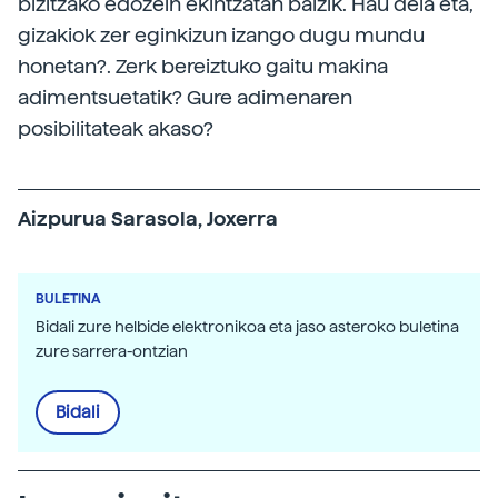
bizitzako edozein ekintzatan baizik. Hau dela eta,
gizakiok zer eginkizun izango dugu mundu
honetan?. Zerk bereiztuko gaitu makina
adimentsuetatik? Gure adimenaren
posibilitateak akaso?
Aizpurua Sarasola, Joxerra
BULETINA
Bidali zure helbide elektronikoa eta jaso asteroko buletina
zure sarrera-ontzian
Bidali