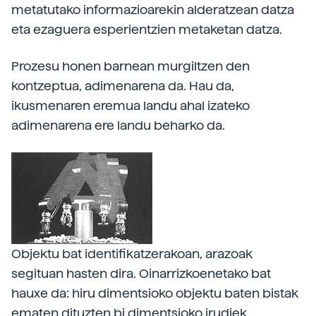
metatutako informazioarekin alderatzean datza
eta ezaguera esperientzien metaketan datza.
Prozesu honen barnean murgiltzen den
kontzeptua, adimenarena da. Hau da,
ikusmenaren eremua landu ahal izateko
adimenarena ere landu beharko da.
Objektu bat identifikatzerakoan, arazoak
segituan hasten dira. Oinarrizkoenetako bat
hauxe da: hiru dimentsioko objektu baten bistak
ematen dituzten bi dimentsioko irudiek,