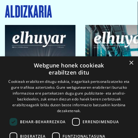
ALDIZKARIA
×
Webgune honek cookieak
erabiltzen ditu
Cookieak erabiltzen ditugu edukia, iragarkiak pertsonalizatzeko eta
gure trafikoa aztertzeko. Gure webgunearen erabilerari buruzko
informazioa ere partekatzen dugu gure publizitate- eta analisi-
bazkideekin, zuk eman diezun edo haiek beren zerbitzuak
erabiltzeagatik bildu duten beste informazio batzuekin konbina
dezaketenak.
BEHAR-BEHARREZKOA
ERRENDIMENDUA
BIDERATZEA
FUNTZIONALTASUNA
2026ko eka. 1a
2026ko mar. 1a