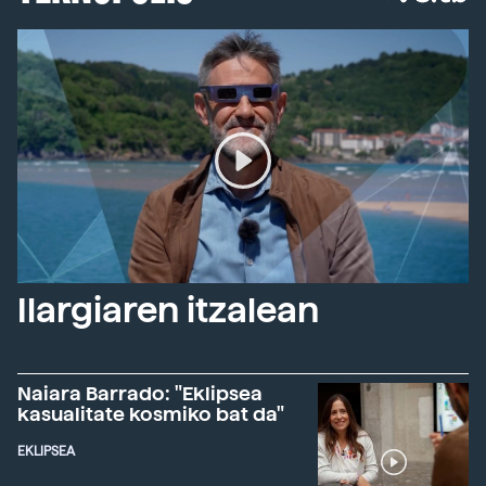
Ilargiaren itzalean
Naiara Barrado: "Eklipsea
kasualitate kosmiko bat da"
EKLIPSEA