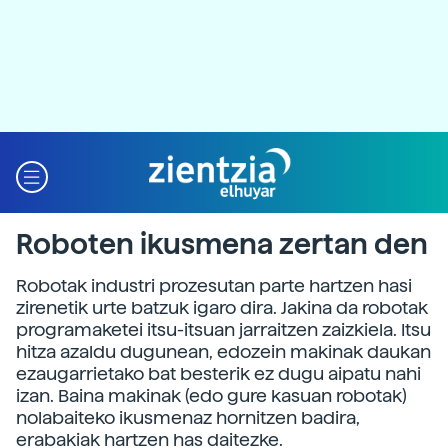
Roboten ikusmena zertan den
Robotak industri prozesutan parte hartzen hasi
zirenetik urte batzuk igaro dira. Jakina da robotak
programaketei itsu-itsuan jarraitzen zaizkiela. Itsu
hitza azaldu dugunean, edozein makinak daukan
ezaugarrietako bat besterik ez dugu aipatu nahi
izan. Baina makinak (edo gure kasuan robotak)
nolabaiteko ikusmenaz hornitzen badira,
erabakiak hartzen has daitezke.