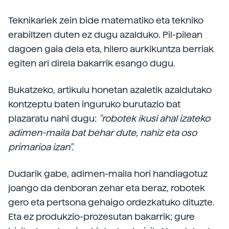
Teknikariek zein bide matematiko eta tekniko
erabiltzen duten ez dugu azalduko. Pil-pilean
dagoen gaia dela eta, hilero aurkikuntza berriak
egiten ari direla bakarrik esango dugu.
Bukatzeko, artikulu honetan azaletik azaldutako
kontzeptu baten inguruko burutazio bat
plazaratu nahi dugu:
"robotek ikusi ahal izateko
adimen-maila bat behar dute, nahiz eta oso
primarioa izan".
Dudarik gabe, adimen-maila hori handiagotuz
joango da denboran zehar eta beraz, robotek
gero eta pertsona gehaigo ordezkatuko dituzte.
Eta ez produkzio-prozesutan bakarrik; gure