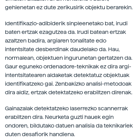
gehienetan ez dute zerikusirik objektu berarekin.
Identifikazio-adibiderik sinpleenetako bat, irudi
baten ertzak ezagutzea da. Irudi batean ertzak
azaltzen badira, argiaren tonalitate edo
intentsitate desberdinak daudelako da. Hau,
normalean, objektuen ingurunetan gertatzen da.
Gaur eguneko ordenadore-teknikak ez dira argi-
intentsitatearen aldaketak detektatuz objektuak
identifikatzeko gai. Zenbakizko analisi-metodoak
dira aldiz, ertzak detektatzeko erabiltzen direnak.
Gainazalak detektatzeko laserrezko scannerrak
erabiltzen dira. Neurketa guzti hauek egin
ondoren, bildutako datuen analisia da teknikariek
duten desafiorik handiena.