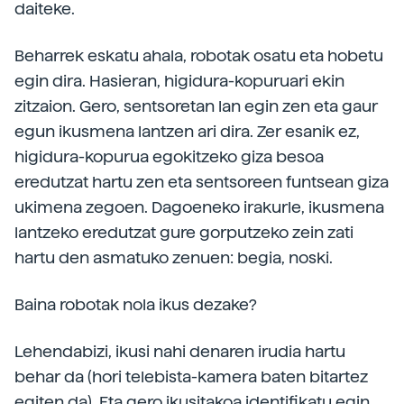
daiteke.
Beharrek eskatu ahala, robotak osatu eta hobetu
egin dira. Hasieran, higidura-kopuruari ekin
zitzaion. Gero, sentsoretan lan egin zen eta gaur
egun ikusmena lantzen ari dira. Zer esanik ez,
higidura-kopurua egokitzeko giza besoa
eredutzat hartu zen eta sentsoreen funtsean giza
ukimena zegoen. Dagoeneko irakurle, ikusmena
lantzeko eredutzat gure gorputzeko zein zati
hartu den asmatuko zenuen: begia, noski.
Baina robotak nola ikus dezake?
Lehendabizi, ikusi nahi denaren irudia hartu
behar da (hori telebista-kamera baten bitartez
egiten da). Eta gero ikusitakoa identifikatu egin