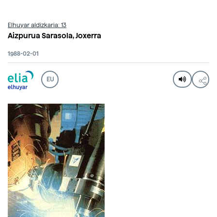
Elhuyar aldizkaria: 13
Aizpurua Sarasola, Joxerra
1988-02-01
EU