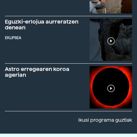
Eguzki-erlojua aurreratzen
denean
EKLIPSEA
Astro erregearen koroa
agerian
Ikusi programa guztiak